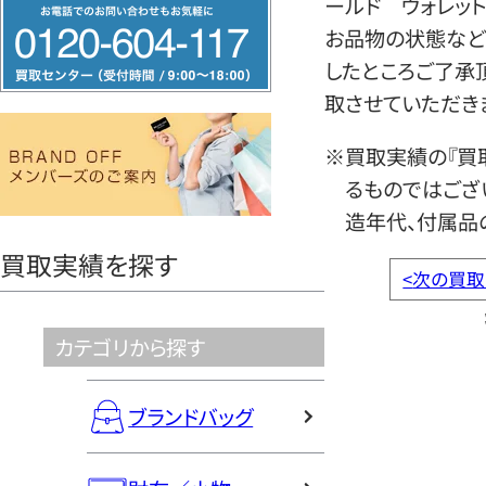
ールド ウォレッ
フ
お品物の状態など
リ
したところご了承
ー
取させていただき
ダ
イ
※買取実績の『買
ヤ
るものではござ
ル
造年代、付属品
0120604117
買取実績を探す
<
次の買取
カテゴリから探す
ブランドバッグ