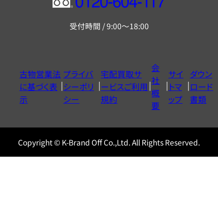
フ
リ
受付時間 / 9:00～18:00
ー
ダ
イ
会
古物営業法
プライバ
宅配買取サ
サイ
ダウン
ヤ
社
に基づく表
シーポリ
ービスご利用
トマ
ロード
ル
概
示
シー
規約
ップ
書類
0120604117
要
Copyright © K-Brand Off Co.,Ltd. All Rights Reserved.