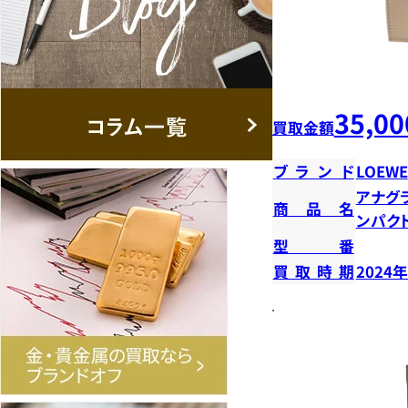
35,00
買取金額
ブランド
LOEWE
アナグ
商品名
ンパク
型番
買取時期
2024