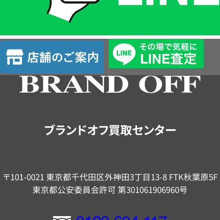
簡
単
査
店
定
舗
の
ご
案
内
ブランドオフ買取センター
〒101-0021 東京都千代田区外神田3丁目13-8 FTK秋葉原5F
東京都公安委員会許可 第301061906960号