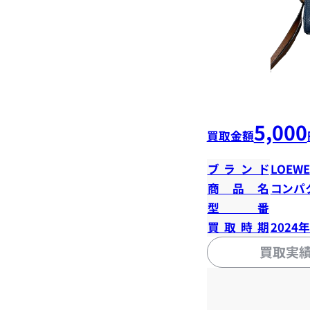
5,000
買取金額
ブランド
LOEWE
商品名
コンパ
型番
買取時期
2024
買取実