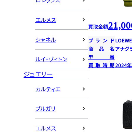
ロレックス
エルメス
21,00
買取金額
シャネル
ブランド
LOEWE
商品名
アナグ
型番
ルイ・ヴィトン
買取時期
2024
ジュエリー
カルティエ
ブルガリ
エルメス