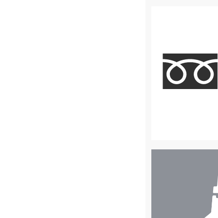
店
舗
検
索