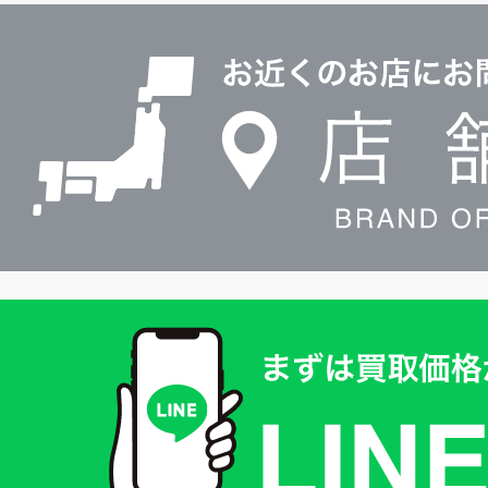
ル
店
0120604117
舗
検
索
買
取
価
格
は
LINE