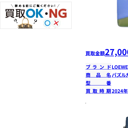
27,00
買取金額
ブランド
LOEWE
商品名
パズル
型番
買取時期
2024