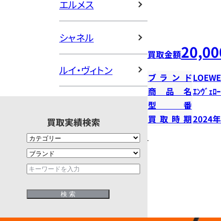
エルメス
シャネル
20,00
買取金額
ルイ・ヴィトン
ブランド
LOEWE
商品名
ｴﾝｳﾞｪﾛｰ
型番
買取時期
2024
買取実績検索