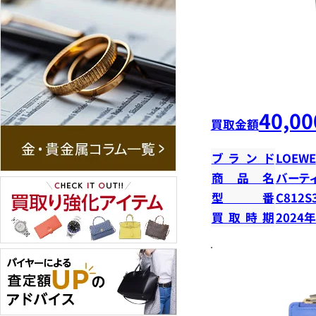
40,00
買取金額
ブランド
LOEWE
商品名
バーテ
型番
C812S
買取時期
2024