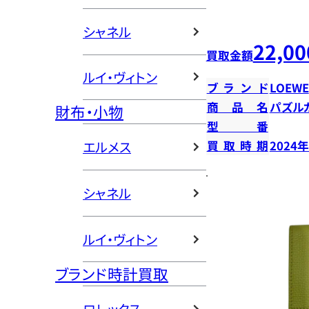
シャネル
22,00
買取金額
ルイ・ヴィトン
ブランド
LOEWE
商品名
パズル
財布・小物
型番
エルメス
買取時期
2024
シャネル
ルイ・ヴィトン
ブランド時計買取