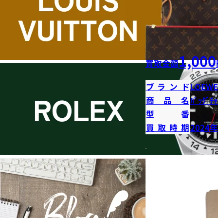
1,000
買取金額
ブランド
LOEWE
商品名
ﾊﾞｯｸﾞﾁｬ
型番
買取時期
2024