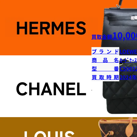
10,00
買取金額
ブランド
LOEWE
商品名
ｶｰﾄﾞｹｰｽ
型番
C5003
買取時期
2024