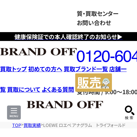
質・買取センター
お問い合わせ
健康保険証での本人確認終了のお知らせ▶
フ
リ
ー
ダ
買取トップ
初めての方へ
買取ブランド一覧
店舗一
イ
販
ヤ
売
覧
買取について
よくある質問
受付時間 / 9:00～18:0
ル
サ
0120604117
イ
ト
TOP
買取実績
LOEWE ロエベ アナグラム トライフォールド ウ