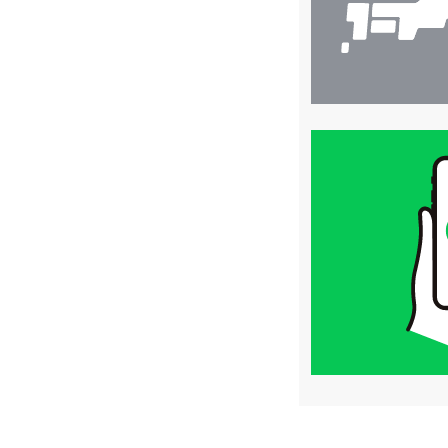
買
取
価
格
は
LINE
簡
単
査
定