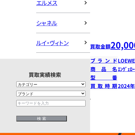
エルメス
シャネル
20,00
ルイ・ヴィトン
買取金額
ブランド
LOEWE
商品名
ｴﾝｳﾞｪﾛｰ
買取実績検索
型番
買取時期
2024