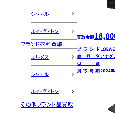
シャネル
ルイ・ヴィトン
18,00
買取金額
ブランド衣料買取
ブランド
LOEWE
商品名
アナグ
エルメス
型番
買取時期
2024
シャネル
ルイ・ヴィトン
その他ブランド品買取