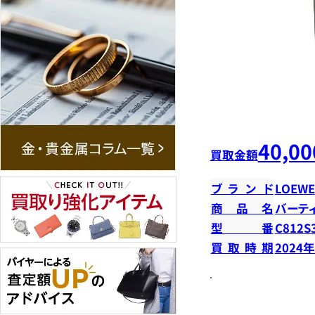
40,00
買取金額
ブランド
LOEWE
商品名
バーテ
型番
C812S
買取時期
2024