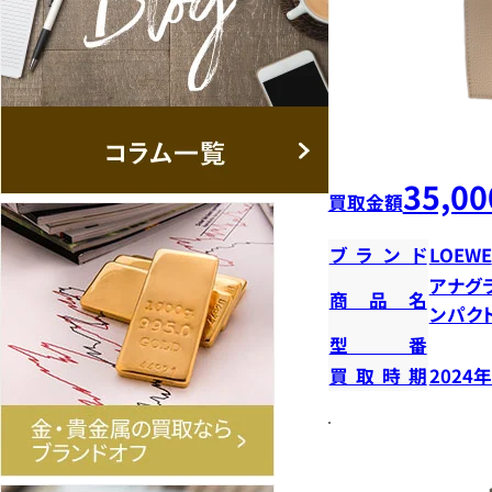
35,00
買取金額
ブランド
LOEWE
アナグ
商品名
ンパク
型番
買取時期
2024