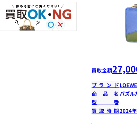
27,00
買取金額
ブランド
LOEWE
商品名
パズル
型番
買取時期
2024