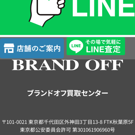
は
LINE
簡
単
査
店
定
舗
の
ご
案
内
ブランドオフ買取センター
〒101-0021 東京都千代田区外神田3丁目13-8 FTK秋葉原5F
東京都公安委員会許可 第301061906960号