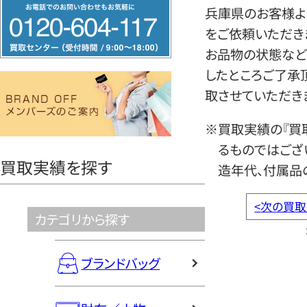
フ
兵庫県のお客様より
リ
をご依頼いただき
ー
お品物の状態など
ダ
したところご了承
イ
取させていただき
ヤ
ル
※買取実績の『買
0120604117
るものではござ
買取実績を探す
造年代、付属品
<
次の買取
カテゴリから探す
ブランドバッグ