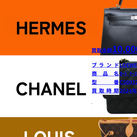
10,00
買取金額
ブランド
LOEWE
商品名
ｶｰﾄﾞｹｰｽ
型番
C5003
買取時期
2024