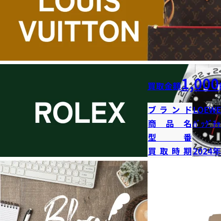
1,000
買取金額
ブランド
LOEWE
商品名
ﾊﾞｯｸﾞﾁｬ
型番
買取時期
2024