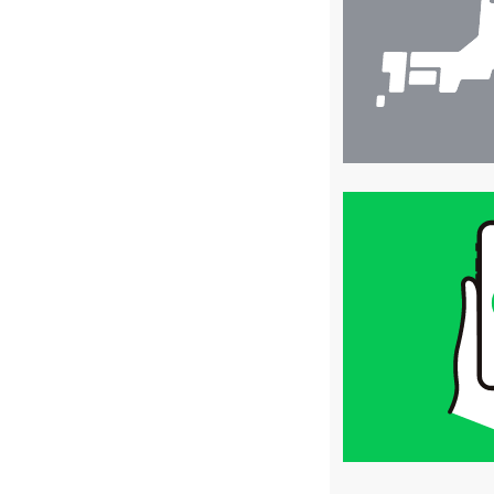
索
買
取
価
格
は
LINE
簡
単
査