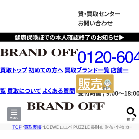
質・買取センター
お問い合わせ
健康保険証での本人確認終了のお知らせ▶
フ
リ
ー
ダ
買取トップ
初めての方へ
買取ブランド一覧
店舗一
イ
販
ヤ
売
覧
買取について
よくある質問
受付時間 / 9:00～18:0
ル
サ
0120604117
イ
ト
TOP
買取実績
LOEWE ロエベ PUZZLE 長財布 財布・小物 カ