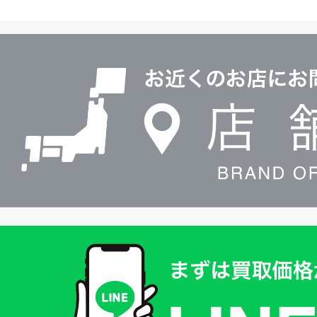
ヤ
ル
店
0120604117
舗
検
索
買
取
価
格