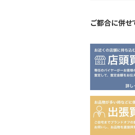
定
ご都合に併せ