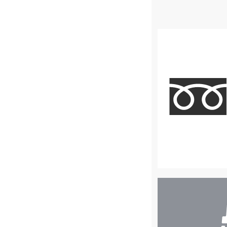
店
舗
検