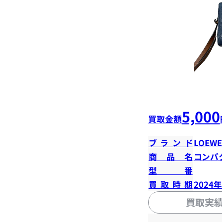
5,000
買取金額
ブランド
LOEWE
商品名
コンパ
型番
買取時期
2024
買取実