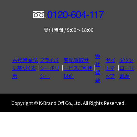
フ
リ
受付時間 / 9:00～18:00
ー
ダ
イ
会
古物営業法
プライバ
宅配買取サ
サイ
ダウン
ヤ
社
に基づく表
シーポリ
ービスご利用
トマ
ロード
ル
概
示
シー
規約
ップ
書類
0120604117
要
Copyright © K-Brand Off Co.,Ltd. All Rights Reserved.