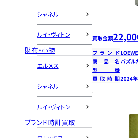
シャネル
22,00
ルイ・ヴィトン
買取金額
財布・小物
ブランド
LOEWE
商品名
パズル
エルメス
型番
買取時期
2024
シャネル
ルイ・ヴィトン
ブランド時計買取