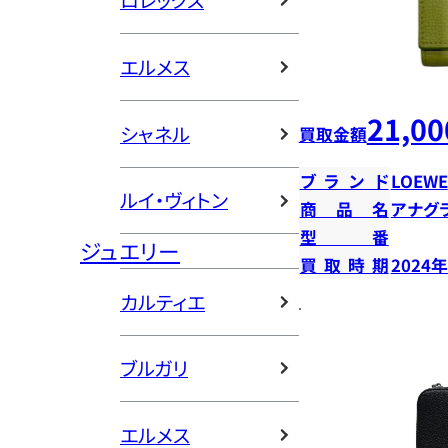
ロレックス
エルメス
21,00
シャネル
買取金額
ブランド
LOEWE
ルイ・ヴィトン
商品名
アナグ
型番
ジュエリー
買取時期
2024
カルティエ
ブルガリ
エルメス