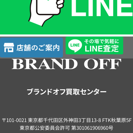
は
LINE
簡
単
査
店
定
舗
の
ご
案
内
ブランドオフ買取センター
〒101-0021 東京都千代田区外神田3丁目13-8 FTK秋葉原5F
東京都公安委員会許可 第301061906960号