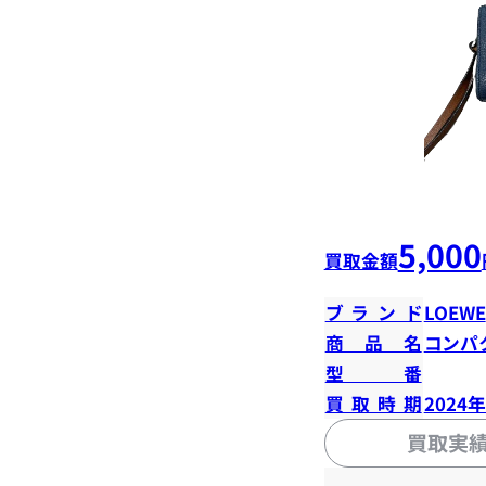
5,000
買取金額
ブランド
LOEWE
商品名
コンパ
型番
買取時期
2024
買取実