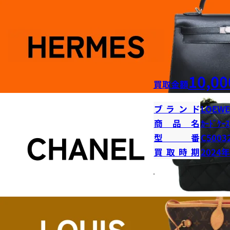
10,00
買取金額
ブランド
LOEWE
商品名
ｶｰﾄﾞｹｰｽ
型番
C5003
買取時期
2024