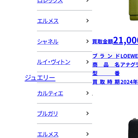
ロレックス
エルメス
21,00
シャネル
買取金額
ブランド
LOEWE
ルイ・ヴィトン
商品名
アナグ
型番
ジュエリー
買取時期
2024
カルティエ
ブルガリ
エルメス