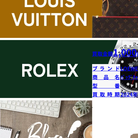
1,000
買取金額
ブランド
LOEWE
商品名
ﾊﾞｯｸﾞﾁｬ
型番
買取時期
2024