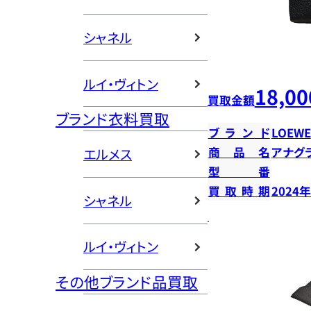
シャネル
ルイ・ヴィトン
18,00
買取金額
ブランド衣料買取
ブランド
LOEWE
商品名
アナグ
エルメス
型番
買取時期
2024
シャネル
ルイ・ヴィトン
その他ブランド品買取