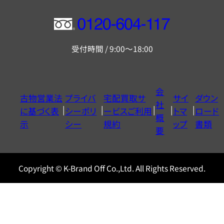
フ
リ
受付時間 / 9:00～18:00
ー
ダ
イ
会
古物営業法
プライバ
宅配買取サ
サイ
ダウン
ヤ
社
に基づく表
シーポリ
ービスご利用
トマ
ロード
ル
概
示
シー
規約
ップ
書類
0120604117
要
Copyright © K-Brand Off Co.,Ltd. All Rights Reserved.