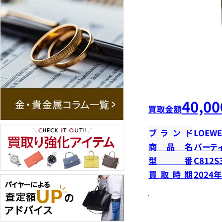
40,00
買取金額
ブランド
LOEWE
商品名
バーテ
型番
C812S
買取時期
2024