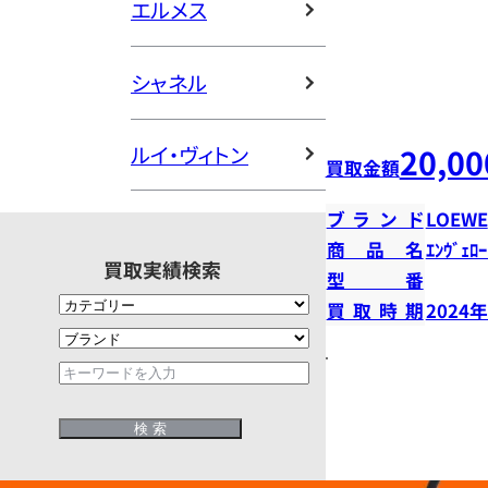
エルメス
シャネル
20,00
ルイ・ヴィトン
買取金額
ブランド
LOEWE
商品名
ｴﾝｳﾞｪﾛｰ
買取実績検索
型番
買取時期
2024