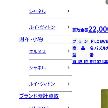
シャネル
22,00
ルイ・ヴィトン
買取金額
財布・小物
ブランド
LOEWE
商品名
パズル
エルメス
型番
買取時期
2024
シャネル
ルイ・ヴィトン
ブランド時計買取