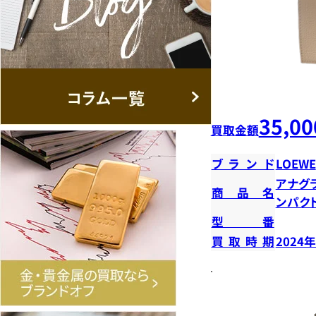
35,00
買取金額
ブランド
LOEWE
アナグ
商品名
ンパク
型番
買取時期
2024