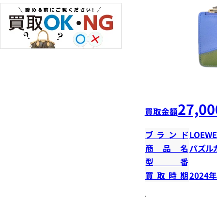
27,00
買取金額
ブランド
LOEWE
商品名
パズル
型番
買取時期
2024