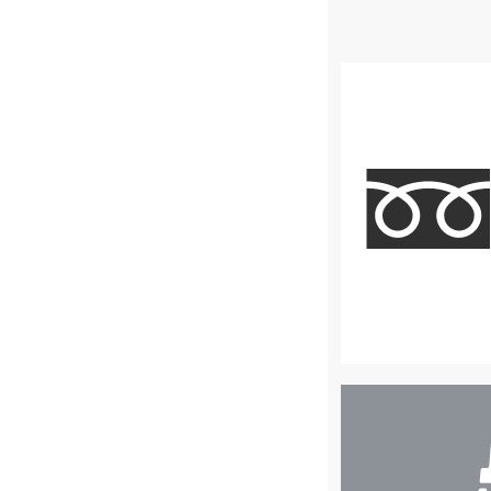
店
舗
検