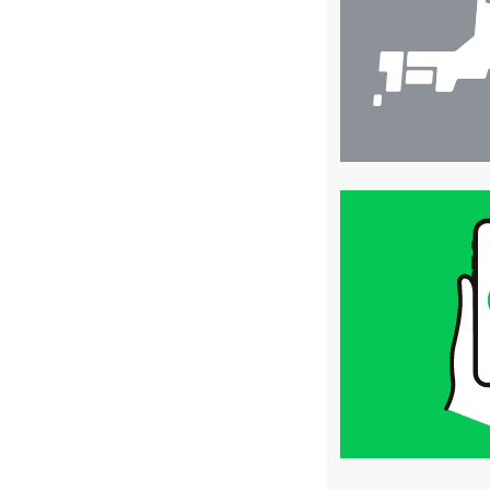
索
買
取
価
格
は
LINE
簡
単
査