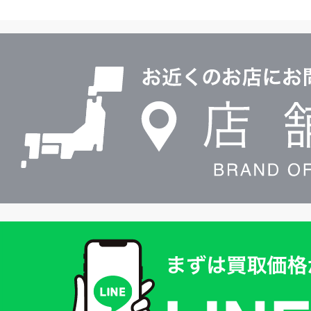
ヤ
ル
店
0120604117
舗
検
索
買
取
価
格