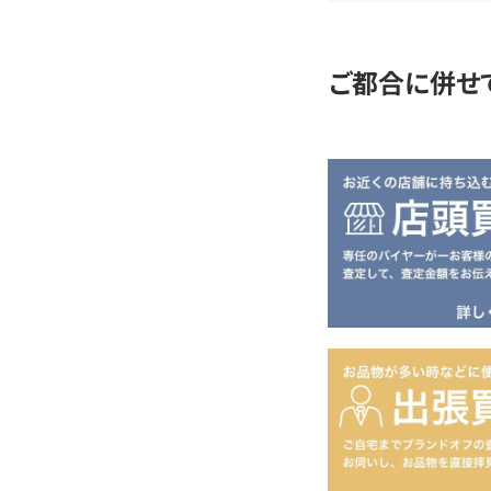
定
ご都合に併せ