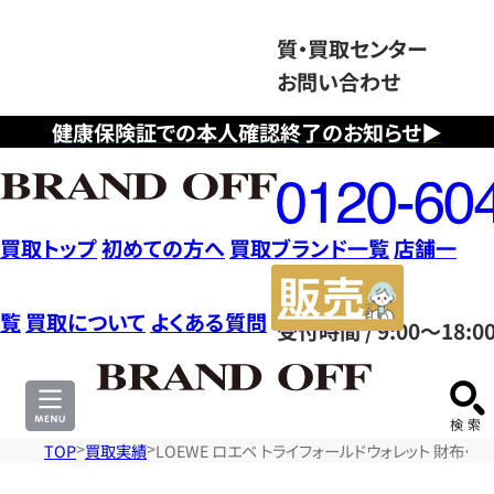
質・買取センター
お問い合わせ
健康保険証での本人確認終了のお知らせ▶
フ
リ
ー
ダ
買取トップ
初めての方へ
買取ブランド一覧
店舗一
イ
販
ヤ
売
覧
買取について
よくある質問
受付時間 / 9:00～18:0
ル
サ
0120604117
イ
ト
TOP
買取実績
LOEWE ロエベ トライフォールドウォレット 財布・小