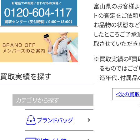
フ
富山県のお客様よ
リ
トの査定をご依頼
ー
お品物の状態など
ダ
したところご了承
イ
取させていただき
ヤ
ル
※買取実績の『買
0120604117
るものではござ
買取実績を探す
造年代、付属品
<
次の買取
カテゴリから探す
ブランドバッグ