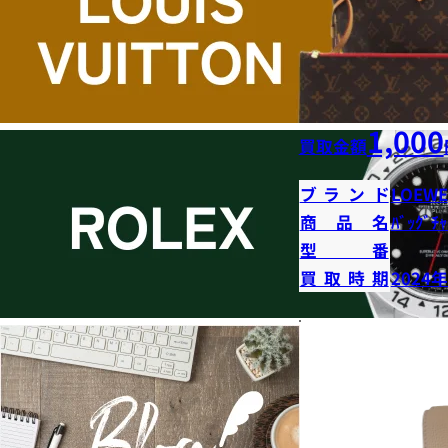
1,000
買取金額
ブランド
LOEWE
商品名
ﾊﾞｯｸﾞﾁｬ
型番
買取時期
2024