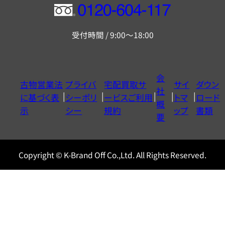
フ
リ
受付時間 / 9:00～18:00
ー
ダ
イ
会
古物営業法
プライバ
宅配買取サ
サイ
ダウン
ヤ
社
に基づく表
シーポリ
ービスご利用
トマ
ロード
ル
概
示
シー
規約
ップ
書類
0120604117
要
Copyright © K-Brand Off Co.,Ltd. All Rights Reserved.