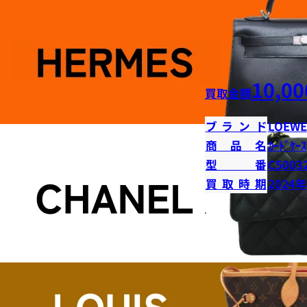
10,00
買取金額
ブランド
LOEWE
商品名
ｶｰﾄﾞｹｰｽ
型番
C5003
買取時期
2024