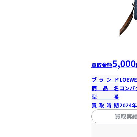
5,000
買取金額
ブランド
LOEWE
商品名
コンパ
型番
買取時期
2024
買取実