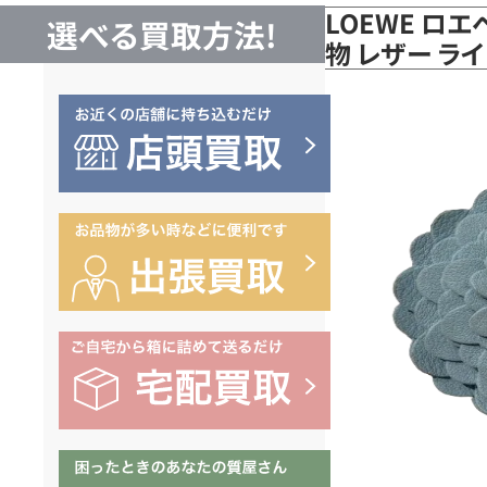
LOEWE ロエ
選べる買取方法!
物 レザー ラ