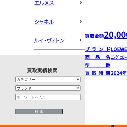
エルメス
シャネル
20,00
買取金額
ルイ・ヴィトン
ブランド
LOEWE
商品名
ｴﾝｳﾞｪﾛｰ
型番
買取実績検索
買取時期
2024