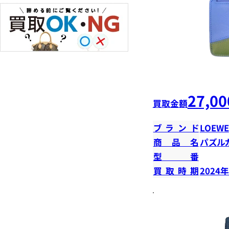
27,00
買取金額
ブランド
LOEWE
商品名
パズル
型番
買取時期
2024