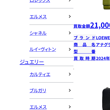
ロレックス
エルメス
21,00
買取金額
シャネル
ブランド
LOEWE
商品名
アナグ
ルイ・ヴィトン
型番
買取時期
2024
ジュエリー
カルティエ
ブルガリ
エルメス