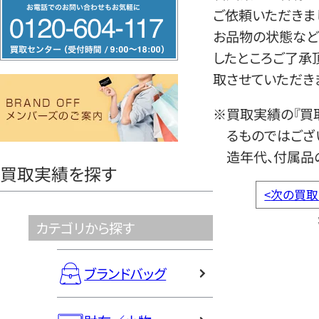
フ
ご依頼いただきま
リ
お品物の状態など
ー
したところご了承
ダ
取させていただき
イ
ヤ
※買取実績の『買
ル
るものではござ
0120604117
造年代、付属品
買取実績を探す
<
次の買取
カテゴリから探す
ブランドバッグ