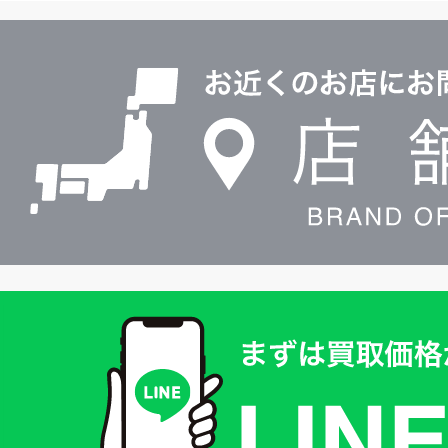
ル
店
0120604117
舗
検
索
買
取
価
格
は