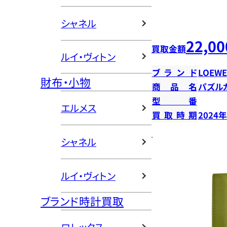
シャネル
22,00
買取金額
ルイ・ヴィトン
ブランド
LOEWE
財布・小物
商品名
パズル
型番
エルメス
買取時期
2024
シャネル
ルイ・ヴィトン
ブランド時計買取