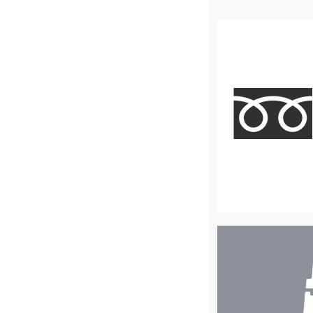
店
舗
検
索