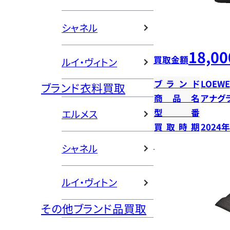
シャネル
18,00
買取金額
ルイ・ヴィトン
ブランド
LOEWE
ブランド衣料買取
商品名
アナグ
型番
エルメス
買取時期
2024
シャネル
ルイ・ヴィトン
その他ブランド品買取