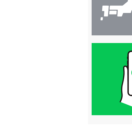
買
取
価
格
は
LINE
簡
単
査
定