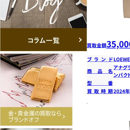
35,00
買取金額
ブランド
LOEWE
アナグ
商品名
ンパク
型番
買取時期
2024