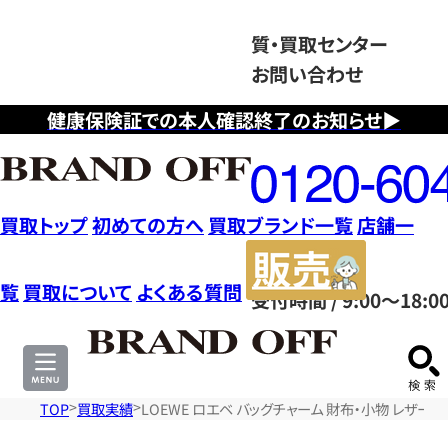
質・買取センター
お問い合わせ
健康保険証での本人確認終了のお知らせ▶
フ
リ
ー
ダ
買取トップ
初めての方へ
買取ブランド一覧
店舗一
イ
販
ヤ
売
覧
買取について
よくある質問
受付時間 / 9:00～18:0
ル
サ
0120604117
イ
ト
TOP
買取実績
LOEWE ロエベ バッグチャーム 財布・小物 レザー