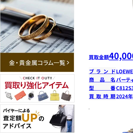
40,00
買取金額
ブランド
LOEWE
商品名
バーテ
型番
C812S
買取時期
2024