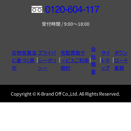
フ
リ
受付時間 / 9:00～18:00
ー
ダ
イ
会
古物営業法
プライバ
宅配買取サ
サイ
ダウン
ヤ
社
に基づく表
シーポリ
ービスご利用
トマ
ロード
ル
概
示
シー
規約
ップ
書類
0120604117
要
Copyright © K-Brand Off Co.,Ltd. All Rights Reserved.