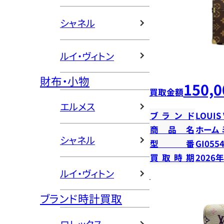
シャネル
ルイ・ヴィトン
財布・小物
150,0
買取金額
エルメス
ブランド
LOUIS
商品名
ホーム
シャネル
型番
GI055
買取時期
2026
ルイ・ヴィトン
ブランド時計買取