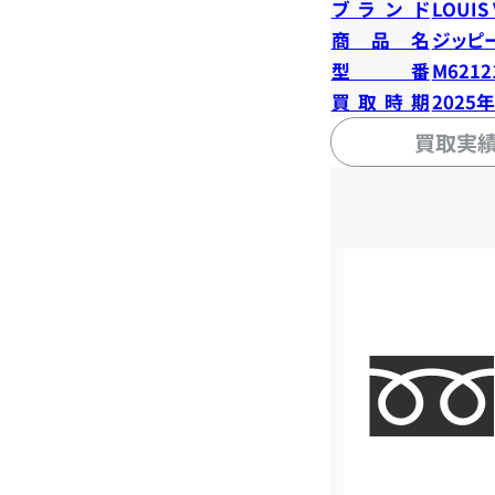
ブランド
LOUIS
商品名
ジッピ
型番
M6212
買取時期
2025
買取実