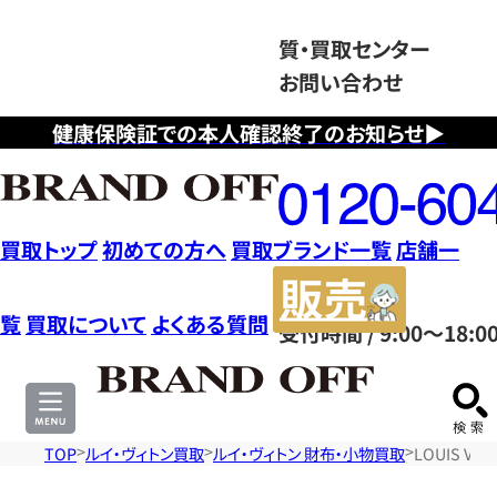
質・買取センター
お問い合わせ
健康保険証での本人確認終了のお知らせ▶
フ
リ
ー
ダ
買取トップ
初めての方へ
買取ブランド一覧
店舗一
イ
販
ヤ
売
覧
買取について
よくある質問
受付時間 / 9:00～18:0
ル
サ
0120604117
イ
ト
TOP
ルイ・ヴィトン買取
ルイ・ヴィトン 財布・小物買取
LOUIS V