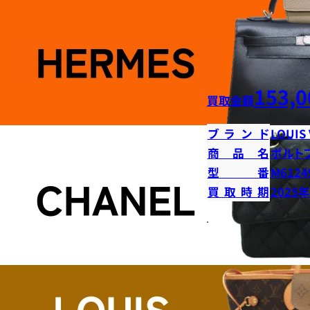
153,0
買取金額
ブランド
LOUIS
商品名
ポルト
型番
M6124
買取時期
2025