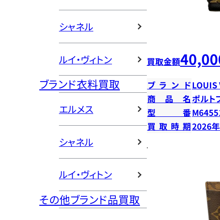
シャネル
40,00
ルイ・ヴィトン
買取金額
ブランド衣料買取
ブランド
LOUIS
商品名
ポルト
エルメス
型番
M6455
買取時期
2026
シャネル
ルイ・ヴィトン
その他ブランド品買取