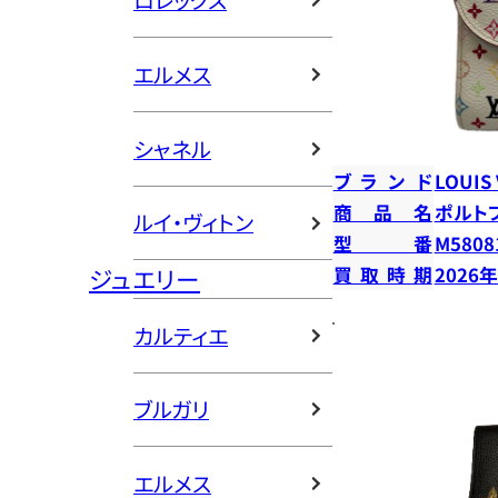
ロレックス
エルメス
シャネル
ブランド
LOUIS
商品名
ポルト
ルイ・ヴィトン
型番
M5808
ジュエリー
買取時期
2026
カルティエ
ブルガリ
エルメス