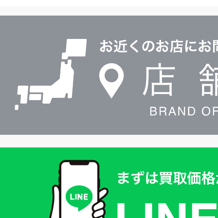
ル
店
0120604117
舗
検
索
買
取
価
格
は