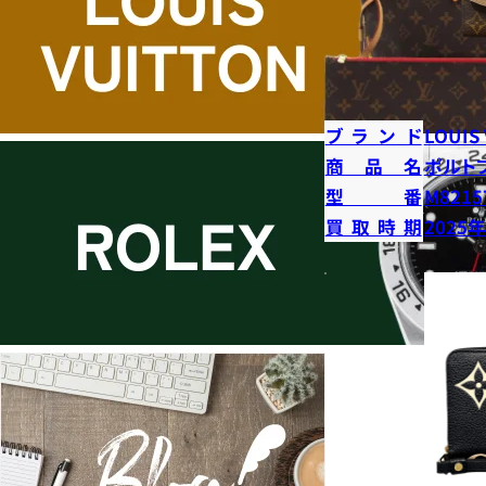
ブランド
LOUIS
商品名
ポルト
型番
M8215
買取時期
2025