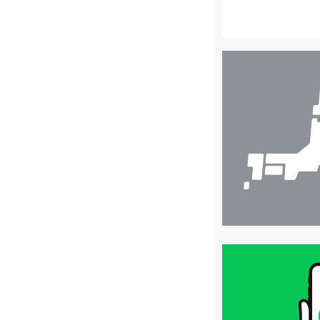
店
舗
検
索
買
取
価
格