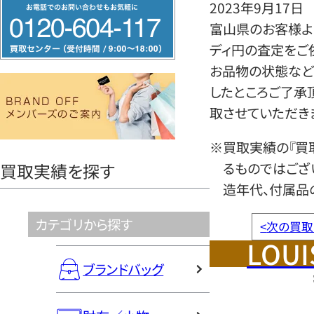
フ
2023年9月17日
リ
富山県のお客様より
ー
ディ円の査定をご
ダ
お品物の状態など
イ
したところご了承
ヤ
取させていただき
ル
※買取実績の『買
0120604117
るものではござ
買取実績を探す
造年代、付属品
カテゴリから探す
<
次の買取
LOUI
ブランドバッグ