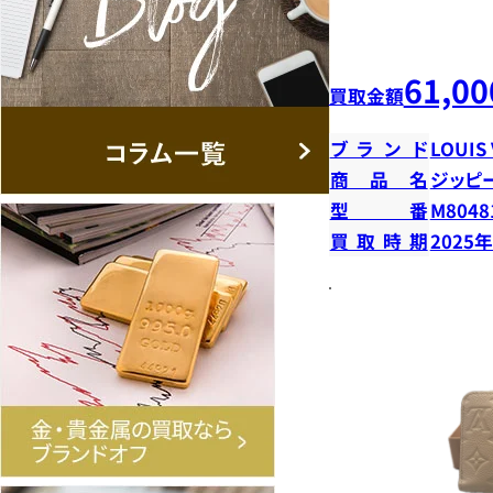
61,00
買取金額
ブランド
LOUIS
商品名
ジッピ
型番
M8048
買取時期
2025