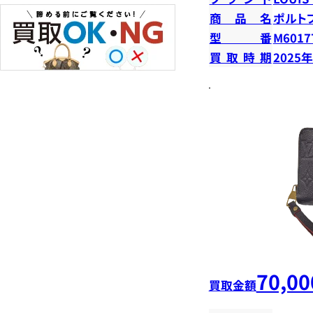
商品名
ポルト
型番
M6017
買取時期
2025
70,00
買取金額