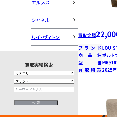
エルメス
シャネル
22,00
買取金額
ルイ・ヴィトン
ブランド
LOUIS
商品名
ポルト
型番
M6916
買取実績検索
買取時期
2025