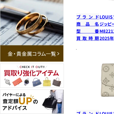
ブランド
LOUIS
商品名
ジッピ
型番
M8221
買取時期
2025
ブランド
LOUIS