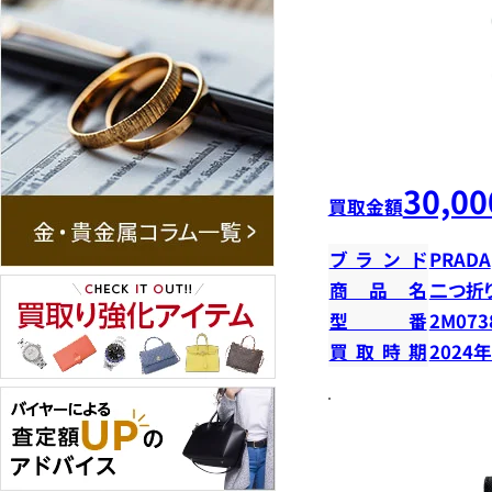
30,00
買取金額
ブランド
PRADA
商品名
二つ折
型番
2M073
買取時期
2024