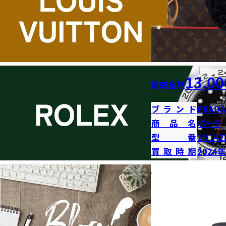
13,00
買取金額
ブランド
PRADA
商品名
ポーチ
型番
1N142
買取時期
2024