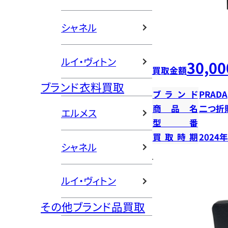
シャネル
ルイ・ヴィトン
30,00
買取金額
ブランド衣料買取
ブランド
PRADA
商品名
二つ折
エルメス
型番
買取時期
2024
シャネル
ルイ・ヴィトン
その他ブランド品買取