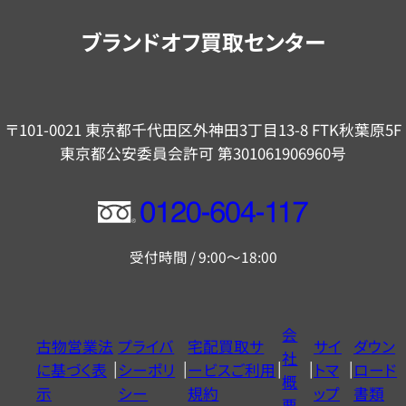
内
ブランドオフ買取センター
〒101-0021 東京都千代田区外神田3丁目13-8 FTK秋葉原5F
東京都公安委員会許可 第301061906960号
フ
リ
受付時間 / 9:00～18:00
ー
ダ
イ
会
古物営業法
プライバ
宅配買取サ
サイ
ダウン
ヤ
社
に基づく表
シーポリ
ービスご利用
トマ
ロード
ル
概
示
シー
規約
ップ
書類
0120604117
要