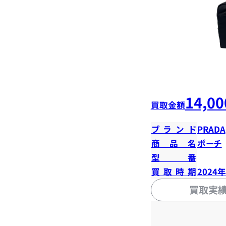
14,00
買取金額
ブランド
PRADA
商品名
ポーチ
型番
買取時期
2024
買取実