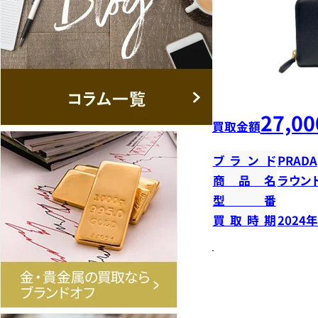
27,00
買取金額
ブランド
PRADA
商品名
ラウン
型番
買取時期
2024