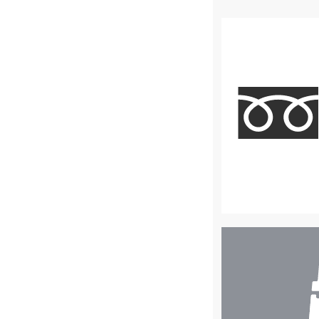
店
舗
検
索