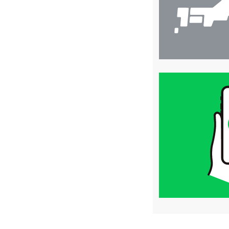
買
取
価
格
は
LINE
簡
単
査
定