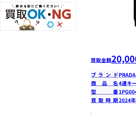
20,00
買取金額
ブランド
PRADA
商品名
4連キ
型番
1PG00
買取時期
2024