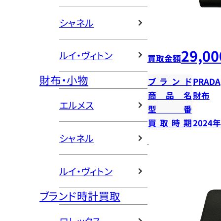
シャネル
29,00
ルイ・ヴィトン
買取金額
財布・小物
ブランド
PRADA
商品名
財布
エルメス
型番
買取時期
2024
シャネル
ルイ・ヴィトン
ブランド時計買取