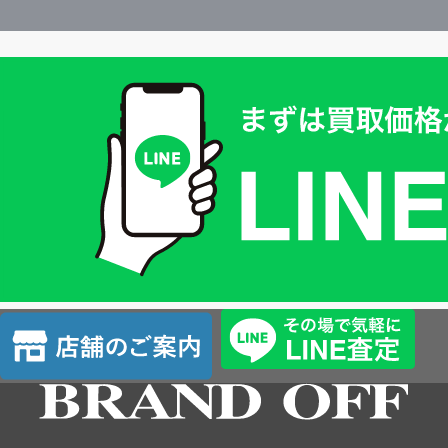
買
取
価
格
は
LINE
簡
単
査
店
定
舗
の
ご
案