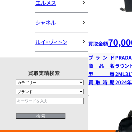
エルメス
シャネル
70,00
ルイ・ヴィトン
買取金額
ブランド
PRADA
商品名
ラウン
買取実績検索
型番
2ML31
買取時期
2024