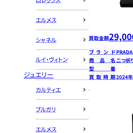
ロレックス
エルメス
29,00
買取金額
シャネル
ブランド
PRADA
ルイ・ヴィトン
商品名
二つ折
型番
ジュエリー
買取時期
2024
カルティエ
ブルガリ
エルメス