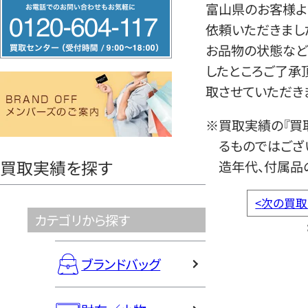
フ
富山県のお客様よ
リ
依頼いただきまし
ー
お品物の状態など
ダ
したところご了承
イ
取させていただき
ヤ
※買取実績の『買
ル
るものではござ
0120604117
買取実績を探す
造年代、付属品
<
次の買取
カテゴリから探す
ブランドバッグ