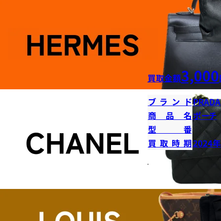
3,000
買取金額
ブランド
PRADA
商品名
ポーチ
型番
買取時期
2024