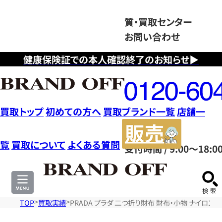
質・買取センター
お問い合わせ
健康保険証での本人確認終了のお知らせ▶
フ
リ
ー
ダ
買取トップ
初めての方へ
買取ブランド一覧
店舗一
イ
販
ヤ
売
覧
買取について
よくある質問
受付時間 / 9:00～18:0
ル
サ
0120604117
イ
ト
TOP
買取実績
PRADA プラダ 二つ折り財布 財布・小物 ナイロン 