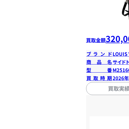
320,0
買取金額
ブランド
LOUIS
商品名
サイド
型番
M2516
買取時期
2026
買取実