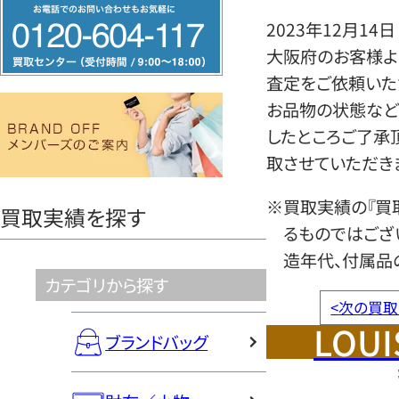
フ
2023年12月14日
リ
大阪府のお客様より
ー
査定をご依頼いた
ダ
お品物の状態など
イ
したところご了承
ヤ
取させていただき
ル
0120604117
※買取実績の『買
買取実績を探す
るものではござ
造年代、付属品
カテゴリから探す
<
次の買取
LOUI
ブランドバッグ