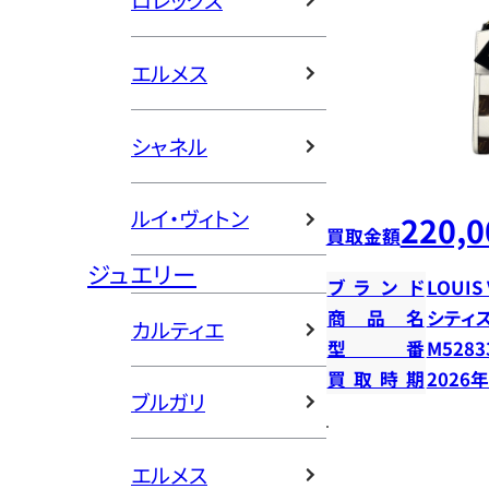
ロレックス
エルメス
シャネル
ルイ・ヴィトン
220,0
買取金額
ジュエリー
ブランド
LOUIS
商品名
シティ
カルティエ
型番
M5283
買取時期
2026
ブルガリ
エルメス