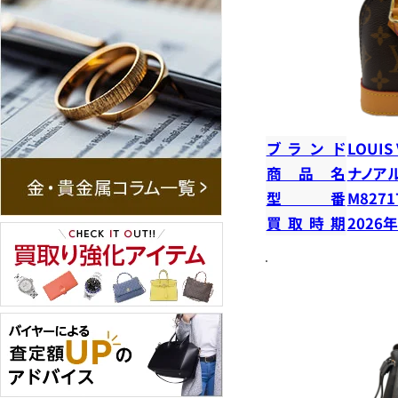
ブランド
LOUIS
商品名
ナノア
型番
M8271
買取時期
2026