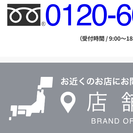
フ
リ
ー
ダ
（受付時間 / 9:00～18
イ
ヤ
ル
店
0120604117
舗
検
索