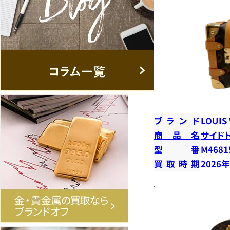
ブランド
LOUIS
商品名
サイド
型番
M4681
買取時期
2026