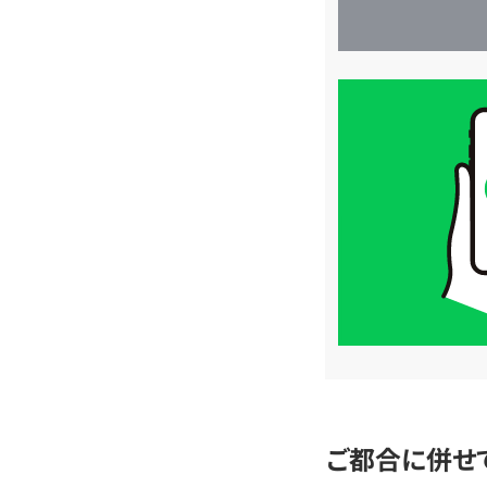
買
取
価
格
は
LINE
簡
単
査
定
ご都合に併せ