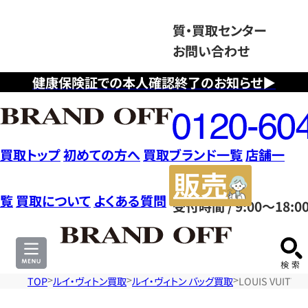
質・買取センター
お問い合わせ
健康保険証での本人確認終了のお知らせ▶
フ
リ
ー
ダ
買取トップ
初めての方へ
買取ブランド一覧
店舗一
イ
販
ヤ
売
覧
買取について
よくある質問
受付時間 / 9:00～18:0
ル
サ
0120604117
イ
ト
TOP
ルイ・ヴィトン買取
ルイ・ヴィトン バッグ買取
LOUIS VUIT