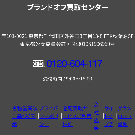
内
ブランドオフ買取センター
〒101-0021 東京都千代田区外神田3丁目13-8 FTK秋葉原5F
東京都公安委員会許可 第301061906960号
フ
リ
受付時間 / 9:00～18:00
ー
ダ
イ
会
古物営業法
プライバ
宅配買取サ
サイ
ダウン
ヤ
社
に基づく表
シーポリ
ービスご利用
トマ
ロード
ル
概
示
シー
規約
ップ
書類
0120604117
要