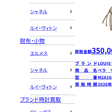
シャネル
ルイ・ヴィトン
財布・小物
350,0
買取金額
エルメス
ブランド
LOUIS
シャネル
商品名
ベラ 
型番
M2A16
買取時期
2026
ルイ・ヴィトン
ブランド時計買取