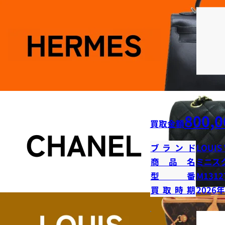
800,0
買取金額
ブランド
LOUIS
商品名
ミニス
型番
M1312
買取時期
2026