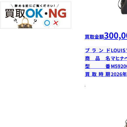
300,0
買取金額
ブランド
LOUIS
商品名
マヒナ
型番
M5920
買取時期
2026