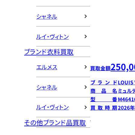
シャネル
ルイ・ヴィトン
ブランド衣料買取
250,0
エルメス
買取金額
ブランド
LOUIS
シャネル
商品名
ミュル
型番
M4641
ルイ・ヴィトン
買取時期
2026
その他ブランド品買取