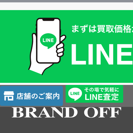
買
取
価
格
は
LINE
簡
単
査
店
定
舗
の
ご
案