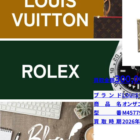
300,0
買取金額
ブランド
LOUIS
商品名
オンザ
型番
M4577
買取時期
2026