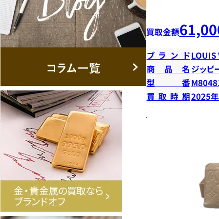
61,00
買取金額
ブランド
LOUIS
商品名
ジッピ
型番
M8048
買取時期
2025