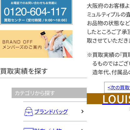
フ
大阪府のお客様よ
リ
ミュルティプルの
ー
お品物の状態など
ダ
したところご了承
イ
取させていただき
ヤ
ル
※買取実績の『買
0120604117
るものではござ
買取実績を探す
造年代、付属品
<
次の買取
カテゴリから探す
LOUI
ブランドバッグ