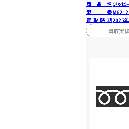
商品名
ジッピ
型番
M6212
買取時期
2025
買取実