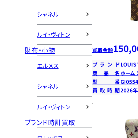
シャネル
ルイ・ヴィトン
150,0
財布・小物
買取金額
ブランド
LOUIS
エルメス
商品名
ホーム
型番
GI055
シャネル
買取時期
2026
ルイ・ヴィトン
ブランド時計買取