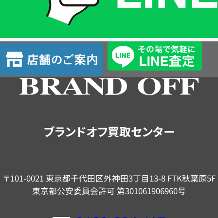
簡
単
査
店
定
舗
の
ご
案
内
ブランドオフ買取センター
〒101-0021 東京都千代田区外神田3丁目13-8 FTK秋葉原5F
東京都公安委員会許可 第301061906960号