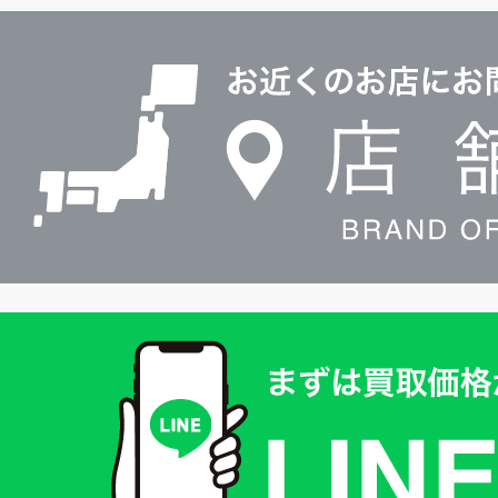
ル
店
0120604117
舗
検
索
買
取
価
格
は
LINE