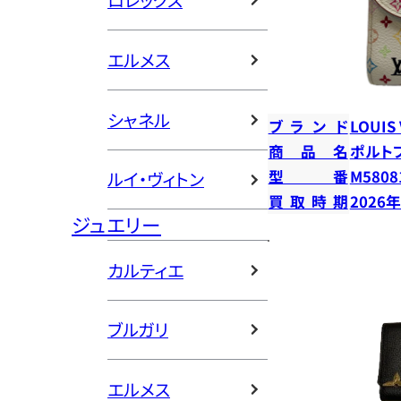
ロレックス
エルメス
シャネル
ブランド
LOUIS
商品名
ポルト
型番
M5808
ルイ・ヴィトン
買取時期
2026
ジュエリー
カルティエ
ブルガリ
エルメス