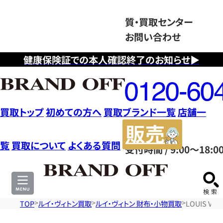
質・買取センター
お問い合わせ
健康保険証での本人確認終了のお知らせ▶
フ
リ
ー
ダ
買取トップ
初めての方へ
買取ブランド一覧
店舗一
イ
販
ヤ
売
覧
買取について
よくある質問
受付時間 / 9:00～18:0
ル
サ
0120604117
イ
ト
TOP
ルイ・ヴィトン買取
ルイ・ヴィトン 財布・小物買取
LOUIS V