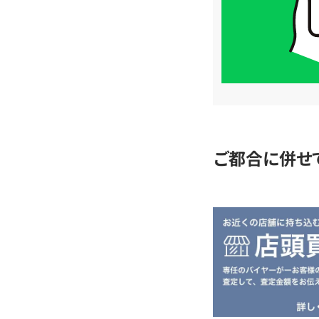
は
LINE
簡
単
査
定
ご都合に併せ