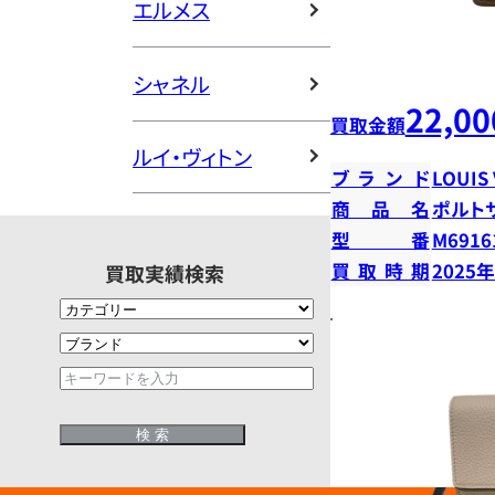
エルメス
シャネル
22,00
買取金額
ルイ・ヴィトン
ブランド
LOUIS
商品名
ポルト
型番
M6916
買取時期
2025
買取実績検索