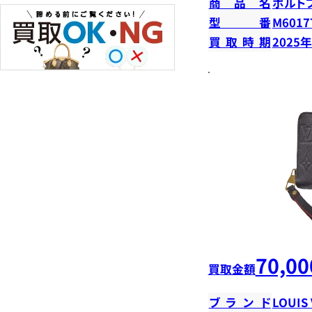
商品名
ポルト
型番
M6017
買取時期
2025
70,00
買取金額
ブランド
LOUIS