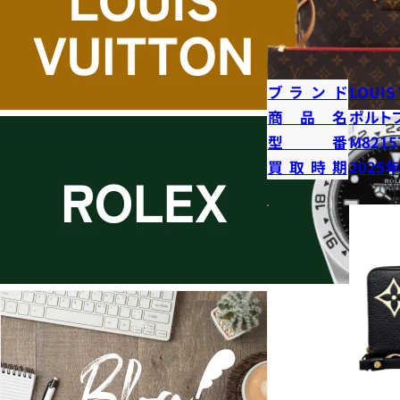
ブランド
LOUIS
商品名
ポルト
型番
M8215
買取時期
2025