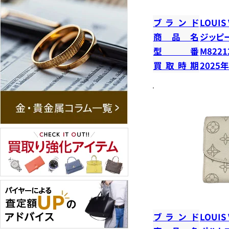
ブランド
LOUIS
商品名
ジッピ
型番
M8221
買取時期
2025
ブランド
LOUIS