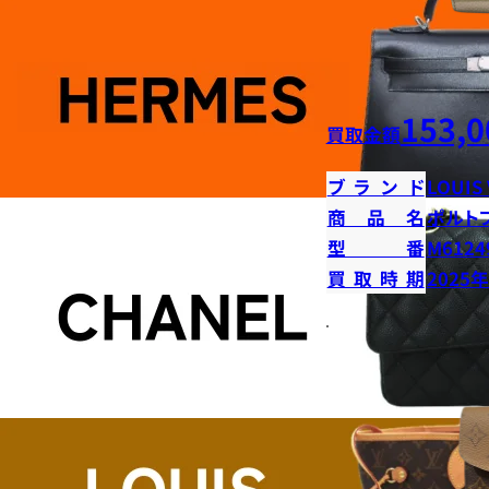
153,0
買取金額
ブランド
LOUIS
商品名
ポルト
型番
M6124
買取時期
2025