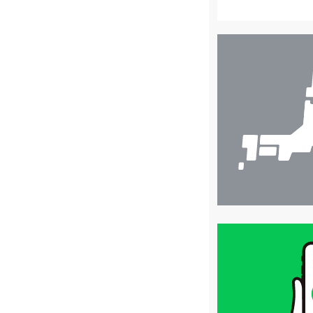
店
舗
検
索
買
取
価
格