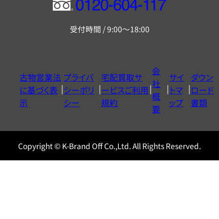
フ
リ
受付時間 / 9:00～18:00
ー
ダ
イ
会
古物営業法
プライバ
宅配買取サ
サイ
ダウン
ヤ
社
に基づく表
シーポリ
ービスご利用
トマ
ロード
ル
概
示
シー
規約
ップ
書類
0120604117
要
Copyright © K-Brand Off Co.,Ltd. All Rights Reserved.