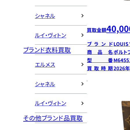
シャネル
40,00
買取金額
ルイ・ヴィトン
ブランド
LOUIS
ブランド衣料買取
商品名
ポルト
型番
M6455
エルメス
買取時期
2026
シャネル
ルイ・ヴィトン
その他ブランド品買取