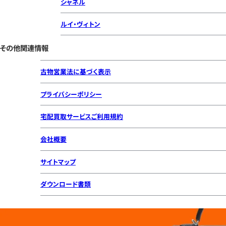
シャネル
ルイ・ヴィトン
その他関連情報
古物営業法に基づく表示
プライバシーポリシー
宅配買取サービスご利用規約
会社概要
サイトマップ
ダウンロード書類