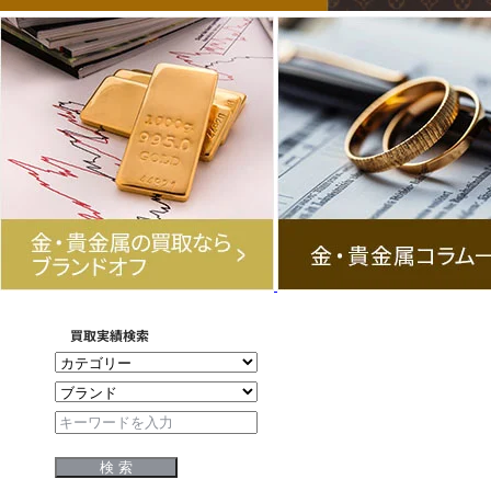
買取実績検索