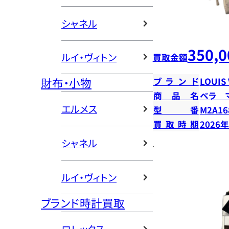
シャネル
350,0
ルイ・ヴィトン
買取金額
財布・小物
ブランド
LOUIS
商品名
ベラ 
エルメス
型番
M2A16
買取時期
2026
シャネル
ルイ・ヴィトン
ブランド時計買取