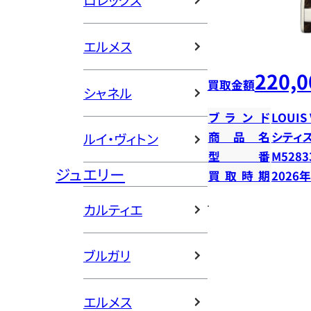
ロレックス
エルメス
220,0
買取金額
シャネル
ブランド
LOUIS
商品名
シティ
ルイ・ヴィトン
型番
M5283
ジュエリー
買取時期
2026
カルティエ
ブルガリ
エルメス