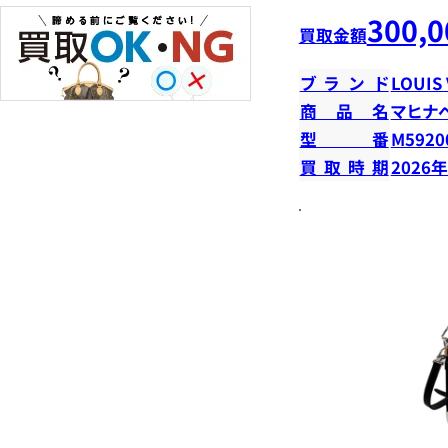
300,0
買取金額
ブランド
LOUIS
商品名
マヒナ
型番
M5920
買取時期
2026