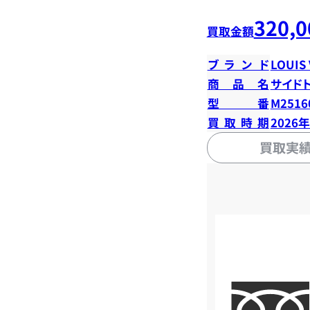
320,0
買取金額
ブランド
LOUIS
商品名
サイド
型番
M2516
買取時期
2026
買取実