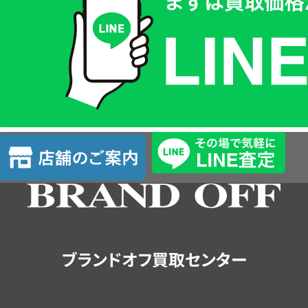
価
格
は
LINE
簡
単
査
店
定
舗
の
ご
案
内
ブランドオフ買取センター