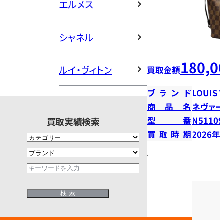
エルメス
シャネル
180,0
ルイ・ヴィトン
買取金額
ブランド
LOUIS
商品名
ネヴァ
型番
N5110
買取実績検索
買取時期
2026