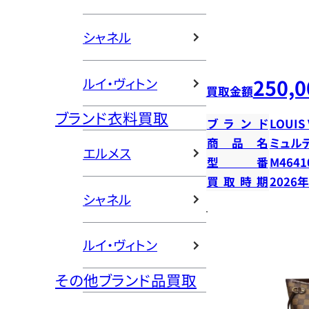
シャネル
250,0
ルイ・ヴィトン
買取金額
ブランド衣料買取
ブランド
LOUIS
商品名
ミュル
エルメス
型番
M4641
買取時期
2026
シャネル
ルイ・ヴィトン
その他ブランド品買取