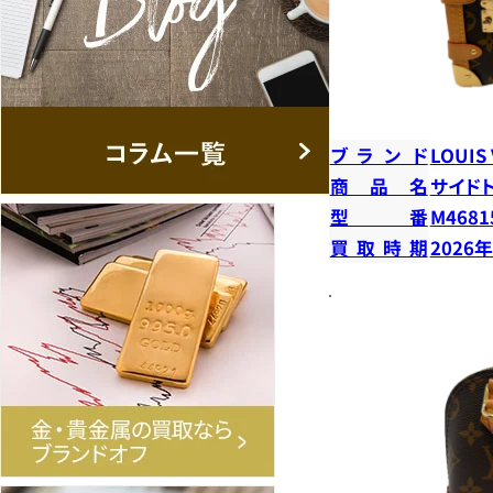
ブランド
LOUIS
商品名
サイド
型番
M4681
買取時期
2026