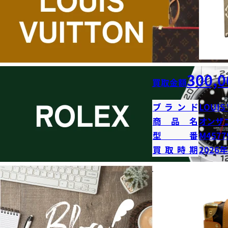
300,0
買取金額
ブランド
LOUIS
商品名
オンザ
型番
M4577
買取時期
2026