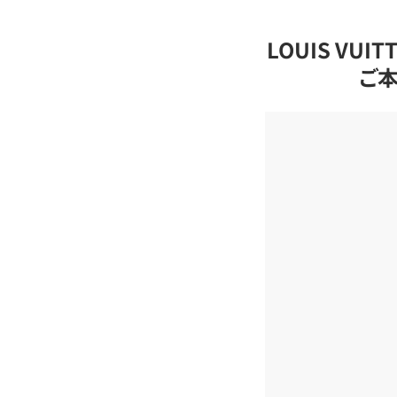
LOUIS VU
ご