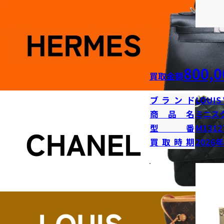
800,0
買取金額
ブランド
LOUIS
商品名
ミニス
型番
M1312
買取時期
2026