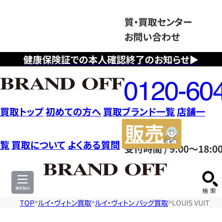
質・買取センター
お問い合わせ
健康保険証での本人確認終了のお知らせ▶
フ
リ
ー
ダ
買取トップ
初めての方へ
買取ブランド一覧
店舗一
イ
販
ヤ
売
覧
買取について
よくある質問
受付時間 / 9:00～18:0
ル
サ
0120604117
イ
ト
TOP
ルイ・ヴィトン買取
ルイ・ヴィトン バッグ買取
LOUIS VUIT