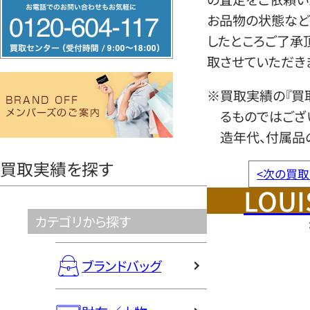
フ
お品物の状態など
リ
したところご了承
ー
取させていただき
ダ
イ
※買取実績の『買
ヤ
るものではござ
ル
造年代、付属品
0120604117
買取実績を探す
<
次の買取
LOUI
カテゴリから探す
ブランドバッグ