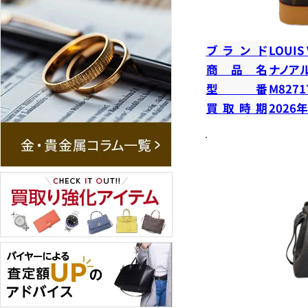
ブランド
LOUIS
商品名
ナノア
型番
M8271
買取時期
2026