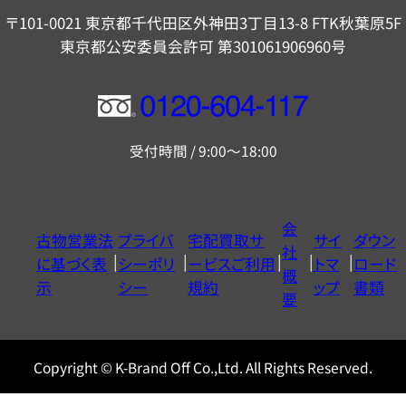
〒101-0021 東京都千代田区外神田3丁目13-8 FTK秋葉原5F
東京都公安委員会許可 第301061906960号
フ
リ
受付時間 / 9:00～18:00
ー
ダ
イ
会
古物営業法
プライバ
宅配買取サ
サイ
ダウン
ヤ
社
に基づく表
シーポリ
ービスご利用
トマ
ロード
ル
概
示
シー
規約
ップ
書類
0120604117
要
Copyright © K-Brand Off Co.,Ltd. All Rights Reserved.