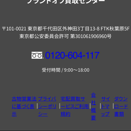
ブランドオフ買取センター
〒101-0021 東京都千代田区外神田3丁目13-8 FTK秋葉原5F
東京都公安委員会許可 第301061906960号
フ
リ
受付時間 / 9:00～18:00
ー
ダ
イ
会
古物営業法
プライバ
宅配買取サ
サイ
ダウン
ヤ
社
に基づく表
シーポリ
ービスご利用
トマ
ロード
ル
概
示
シー
規約
ップ
書類
0120604117
要