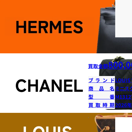
800,0
買取金額
ブランド
LOUIS
商品名
ミニス
型番
M1312
買取時期
2026