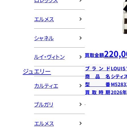
ロレックス
エルメス
シャネル
220,0
買取金額
ルイ・ヴィトン
ブランド
LOUIS
ジュエリー
商品名
シティ
型番
M5283
カルティエ
買取時期
2026
ブルガリ
エルメス