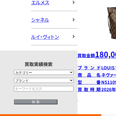
エルメス
シャネル
ルイ・ヴィトン
180,0
買取金額
買取実績検索
ブランド
LOUIS
商品名
ネヴァ
型番
N5110
買取時期
2026