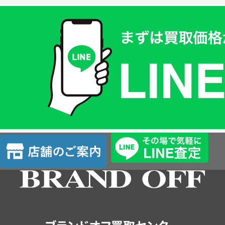
買
取
価
格
は
LINE
簡
単
査
店
定
舗
の
ご
案
内