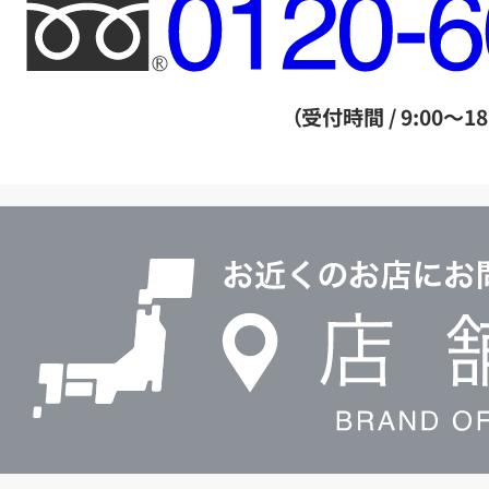
フ
リ
ー
ダ
（受付時間 / 9:00～18
イ
ヤ
ル
店
0120604117
舗
検
索