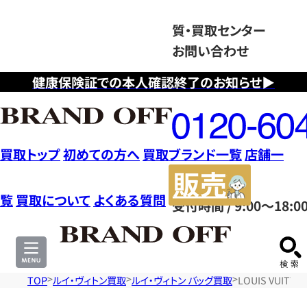
質・買取センター
お問い合わせ
健康保険証での本人確認終了のお知らせ▶
フ
リ
ー
ダ
買取トップ
初めての方へ
買取ブランド一覧
店舗一
イ
販
ヤ
売
覧
買取について
よくある質問
受付時間 / 9:00～18:0
ル
サ
0120604117
イ
ト
TOP
ルイ・ヴィトン買取
ルイ・ヴィトン バッグ買取
LOUIS VUI