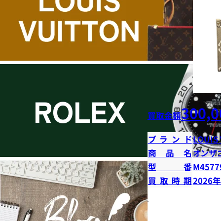
300,0
買取金額
ブランド
LOUIS
商品名
オンザ
型番
M4577
買取時期
2026