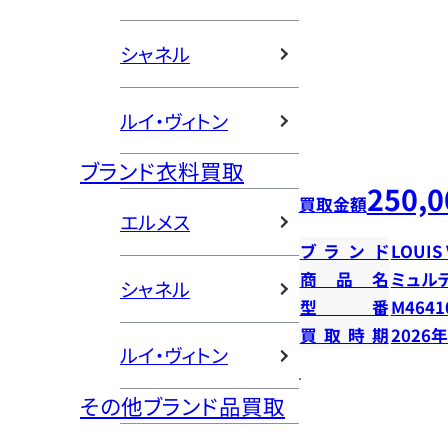
シャネル
ルイ・ヴィトン
ブランド衣料買取
250,0
買取金額
エルメス
ブランド
LOUIS
商品名
ミュル
シャネル
型番
M4641
買取時期
2026
ルイ・ヴィトン
その他ブランド品買取