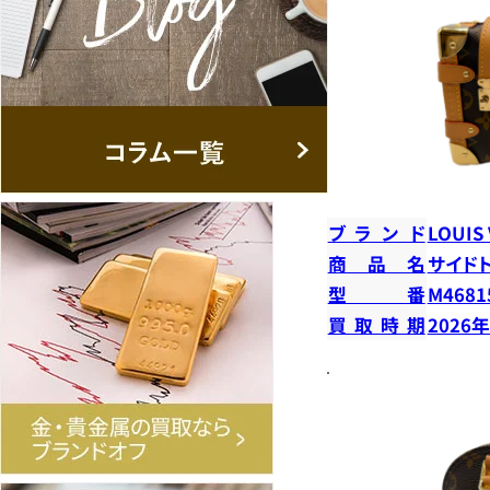
ブランド
LOUIS
商品名
サイド
型番
M4681
買取時期
2026