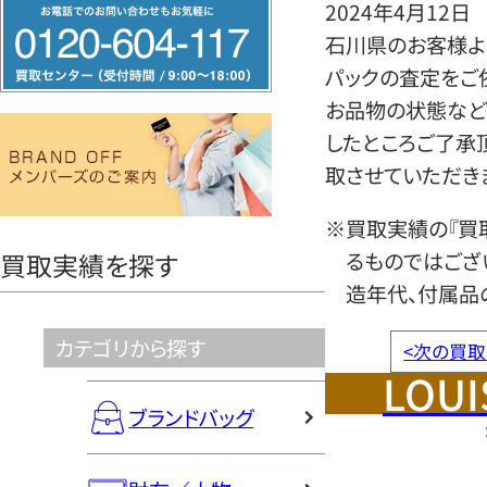
フ
2024年4月12日
リ
石川県のお客様より
ー
パックの査定をご
ダ
お品物の状態など
イ
したところご了承
ヤ
取させていただき
ル
※買取実績の『買
0120604117
るものではござ
買取実績を探す
造年代、付属品
カテゴリから探す
<
次の買取
LOUI
ブランドバッグ