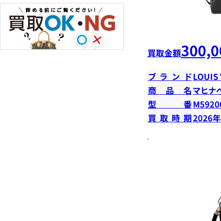
300,0
買取金額
ブランド
LOUIS
商品名
マヒナ
型番
M5920
買取時期
2026