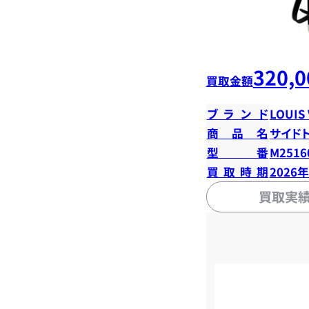
320,0
買取金額
ブランド
LOUIS
商品名
サイド
型番
M2516
買取時期
2026
買取実