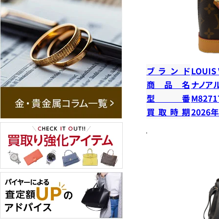
ブランド
LOUIS
商品名
ナノア
型番
M8271
買取時期
2026