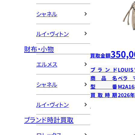
シャネル
ルイ・ヴィトン
財布・小物
350,0
買取金額
エルメス
ブランド
LOUIS
商品名
ベラ 
シャネル
型番
M2A16
買取時期
2026
ルイ・ヴィトン
ブランド時計買取