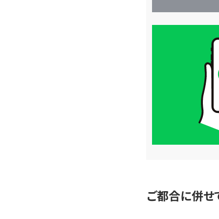
買
取
価
格
は
LINE
簡
単
査
定
ご都合に併せ