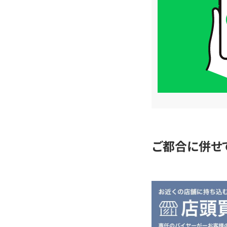
価
格
は
LINE
簡
単
査
定
ご都合に併せ