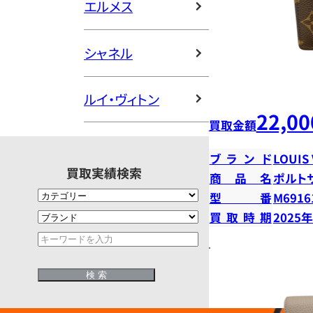
エルメス
シャネル
ルイ・ヴィトン
22,00
買取金額
ブランド
LOUIS
買取実績検索
商品名
ポルト
型番
M6916
買取時期
2025