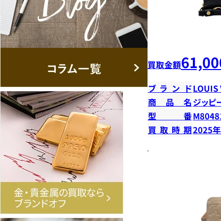
61,00
買取金額
ブランド
LOUIS
商品名
ジッピ
型番
M8048
買取時期
2025