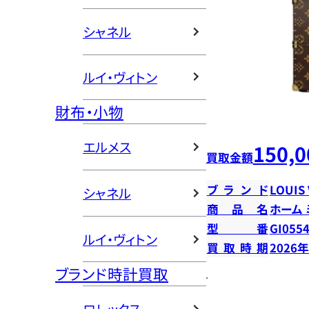
シャネル
ルイ・ヴィトン
財布・小物
エルメス
150,0
買取金額
ブランド
LOUIS
シャネル
商品名
ホーム
型番
GI055
ルイ・ヴィトン
買取時期
2026
ブランド時計買取