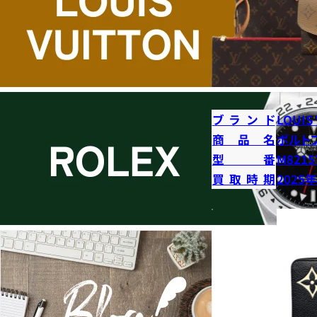
ブランド
LOUIS
商品名
ポルト
型番
M8215
買取時期
2025