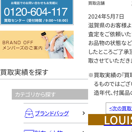
フ
買取店舗
リ
2024年5月7日
ー
滋賀県のお客様より
ダ
査定をご依頼いた
イ
お品物の状態など
ヤ
したところご了承
ル
取させていただき
0120604117
買取実績を探す
※買取実績の『買
るものではござ
造年代、付属品
カテゴリから探す
<
次の買取
ブランドバッグ
LOUI