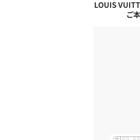
LOUIS VU
ご