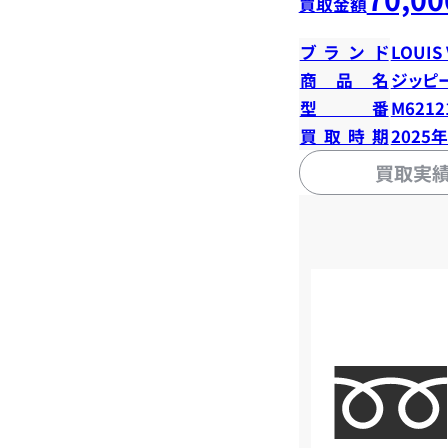
買取金額
ブランド
LOUIS
商品名
ジッピ
型番
M6212
買取時期
2025
買取実