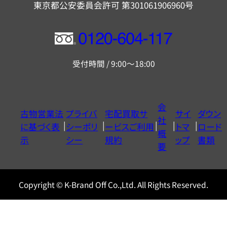
東京都公安委員会許可 第301061906960号
フ
リ
受付時間 / 9:00～18:00
ー
ダ
イ
会
古物営業法
プライバ
宅配買取サ
サイ
ダウン
ヤ
社
に基づく表
シーポリ
ービスご利用
トマ
ロード
ル
概
示
シー
規約
ップ
書類
0120604117
要
Copyright © K-Brand Off Co.,Ltd. All Rights Reserved.