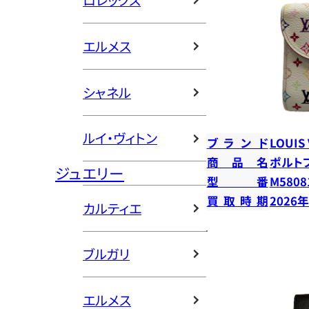
ロレックス
エルメス
シャネル
ルイ・ヴィトン
ブランド
LOUIS
商品名
ポルト
ジュエリー
型番
M5808
買取時期
2026
カルティエ
ブルガリ
エルメス