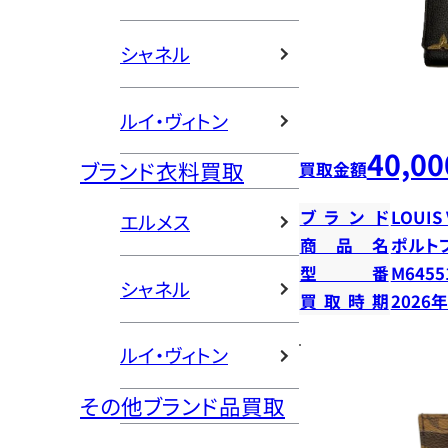
シャネル
ルイ・ヴィトン
40,00
ブランド衣料買取
買取金額
ブランド
LOUIS
エルメス
商品名
ポルト
型番
M6455
シャネル
買取時期
2026
ルイ・ヴィトン
その他ブランド品買取