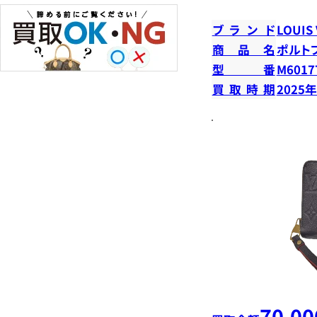
ブランド
LOUIS
商品名
ポルト
型番
M6017
買取時期
2025
70,00