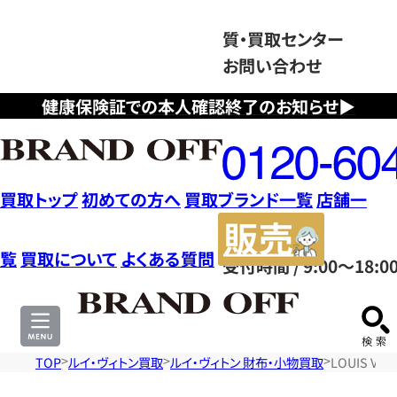
質・買取センター
お問い合わせ
健康保険証での本人確認終了のお知らせ▶
フ
リ
ー
ダ
買取トップ
初めての方へ
買取ブランド一覧
店舗一
イ
販
ヤ
売
覧
買取について
よくある質問
受付時間 / 9:00～18:0
ル
サ
0120604117
イ
ト
TOP
ルイ・ヴィトン買取
ルイ・ヴィトン 財布・小物買取
LOUIS V