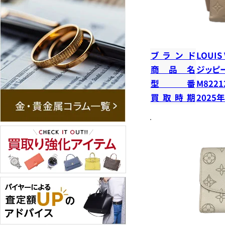
ブランド
LOUIS
商品名
ジッピ
型番
M8221
買取時期
2025