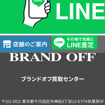
格
は
LINE
簡
単
査
店
定
舗
の
ご
案
内
ブランドオフ買取センター
〒101-0021 東京都千代田区外神田3丁目13-8 FTK秋葉原5F