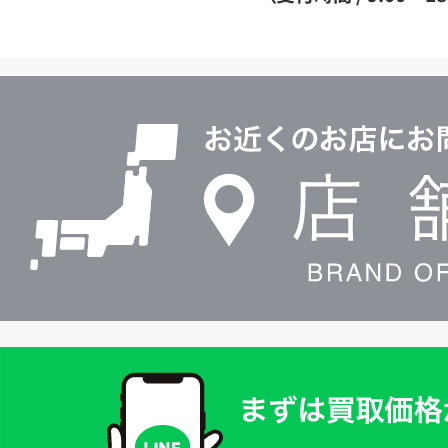
イ
ヤ
ル
店
0120604117
舗
検
索
買
取
価