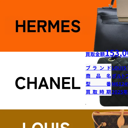
153,0
買取金額
ブランド
LOUIS
商品名
ポルト
型番
M6124
買取時期
2025