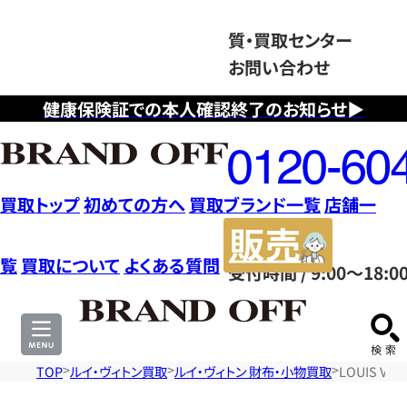
質・買取センター
お問い合わせ
健康保険証での本人確認終了のお知らせ▶
フ
リ
ー
ダ
買取トップ
初めての方へ
買取ブランド一覧
店舗一
イ
販
ヤ
売
覧
買取について
よくある質問
受付時間 / 9:00～18:0
ル
サ
0120604117
イ
ト
TOP
ルイ・ヴィトン買取
ルイ・ヴィトン 財布・小物買取
LOUIS V