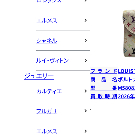
ロレックス
エルメス
シャネル
ルイ・ヴィトン
ブランド
LOUIS
ジュエリー
商品名
ポルト
型番
M5808
カルティエ
買取時期
2026
ブルガリ
エルメス