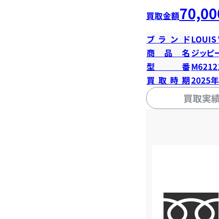
70,00
買取金額
ブランド
LOUIS
商品名
ジッピ
型番
M6212
買取時期
2025
買取実