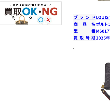
ブランド
LOUIS
商品名
ポルト
型番
M6017
買取時期
2025