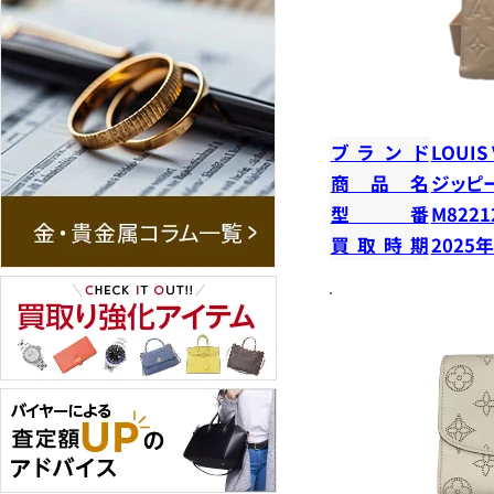
ブランド
LOUIS
商品名
ジッピ
型番
M8221
買取時期
2025