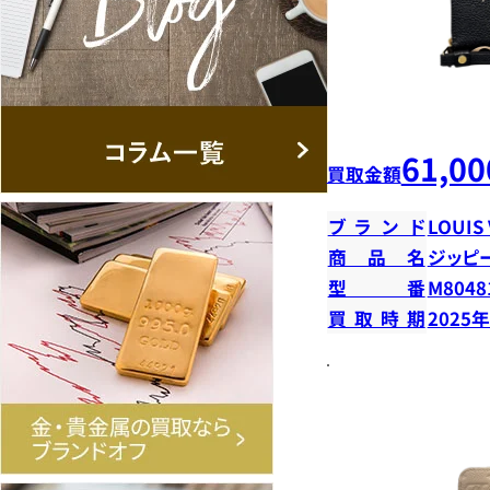
61,00
買取金額
ブランド
LOUIS
商品名
ジッピ
型番
M8048
買取時期
2025