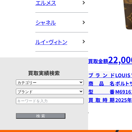
エルメス
シャネル
ルイ・ヴィトン
22,00
買取金額
買取実績検索
ブランド
LOUIS
商品名
ポルト
型番
M6916
買取時期
2025