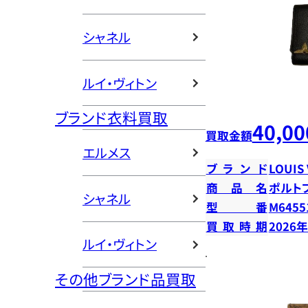
シャネル
ルイ・ヴィトン
ブランド衣料買取
40,00
買取金額
エルメス
ブランド
LOUIS
商品名
ポルト
シャネル
型番
M6455
買取時期
2026
ルイ・ヴィトン
その他ブランド品買取