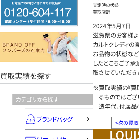
フ
査定時の状態
リ
買取店舗
ー
2024年5月7日
ダ
滋賀県のお客様より
イ
カルトクレディの
ヤ
お品物の状態など
ル
したところご了承
0120604117
取させていただき
買取実績を探す
※買取実績の『買
るものではござ
カテゴリから探す
造年代、付属品
ブランドバッグ
<
次の買取
LOUI