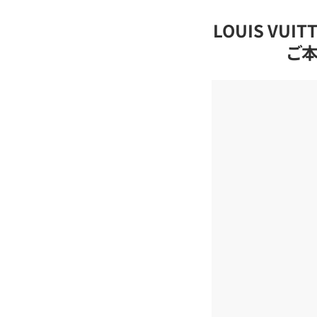
LOUIS VU
ご