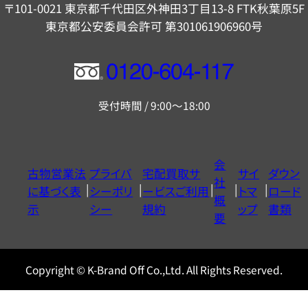
〒101-0021 東京都千代田区外神田3丁目13-8 FTK秋葉原5F
東京都公安委員会許可 第301061906960号
フ
リ
受付時間 / 9:00～18:00
ー
ダ
イ
会
古物営業法
プライバ
宅配買取サ
サイ
ダウン
ヤ
社
に基づく表
シーポリ
ービスご利用
トマ
ロード
ル
概
示
シー
規約
ップ
書類
0120604117
要
Copyright © K-Brand Off Co.,Ltd. All Rights Reserved.