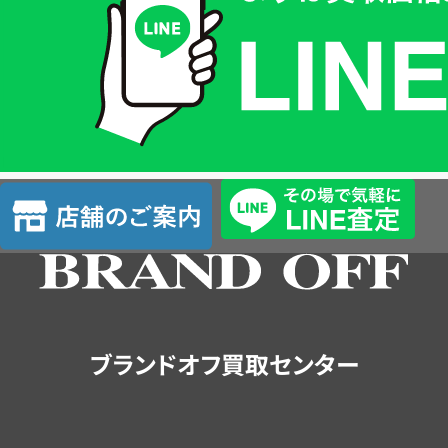
価
格
は
LINE
簡
単
査
店
定
舗
の
ご
案
内
ブランドオフ買取センター