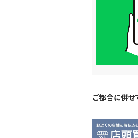
取
価
格
は
LINE
簡
単
査
定
ご都合に併せ