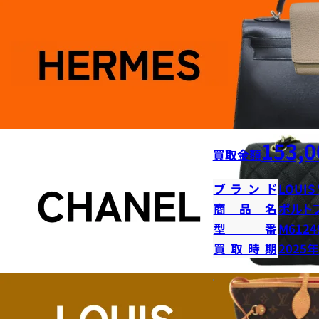
153,0
買取金額
ブランド
LOUIS
商品名
ポルト
型番
M6124
買取時期
2025