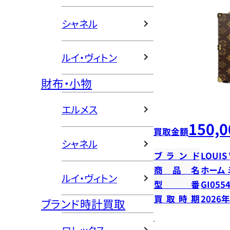
シャネル
ルイ・ヴィトン
財布・小物
エルメス
150,0
買取金額
シャネル
ブランド
LOUIS
商品名
ホーム
ルイ・ヴィトン
型番
GI055
買取時期
2026
ブランド時計買取