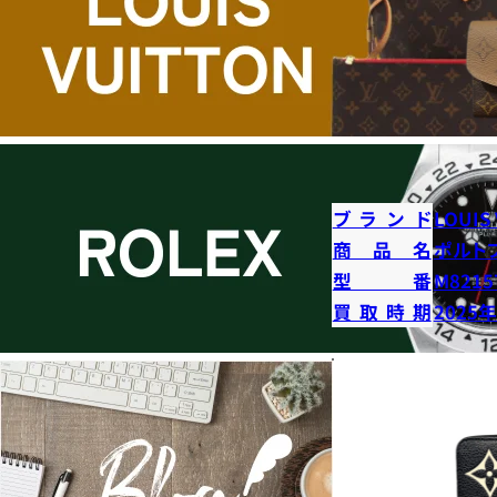
ブランド
LOUIS
商品名
ポルト
型番
M8215
買取時期
2025