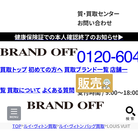
質・買取センター
お問い合わせ
健康保険証での本人確認終了のお知らせ▶
フ
リ
ー
ダ
買取トップ
初めての方へ
買取ブランド一覧
店舗一
イ
販
ヤ
売
覧
買取について
よくある質問
受付時間 / 9:00～18:0
ル
サ
0120604117
イ
ト
TOP
ルイ・ヴィトン買取
ルイ・ヴィトン バッグ買取
LOUIS VUI