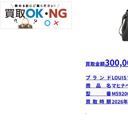
300,0
買取金額
ブランド
LOUIS
商品名
マヒナ
型番
M5920
買取時期
2026