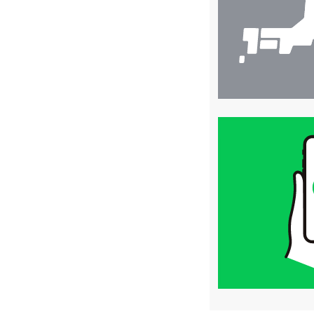
索
買
取
価
格
は
LINE
簡
単
査