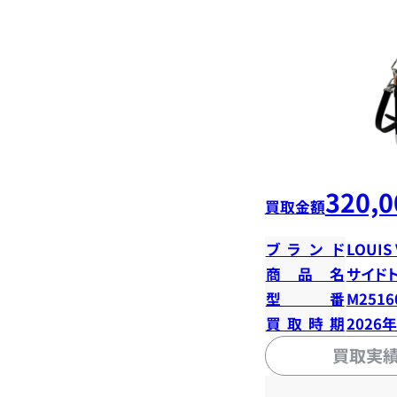
320,0
買取金額
ブランド
LOUIS
商品名
サイド
型番
M2516
買取時期
2026
買取実