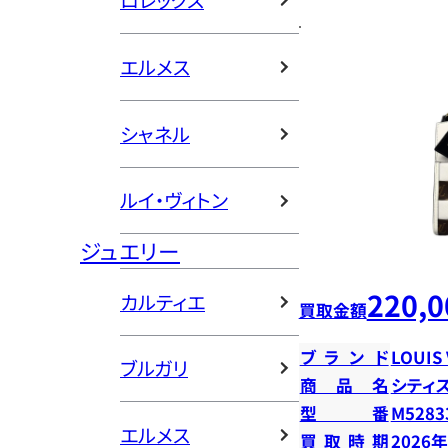
ロレックス
エルメス
シャネル
ルイ・ヴィトン
ジュエリー
220,0
カルティエ
買取金額
ブランド
LOUIS
ブルガリ
商品名
シティ
型番
M5283
エルメス
買取時期
2026