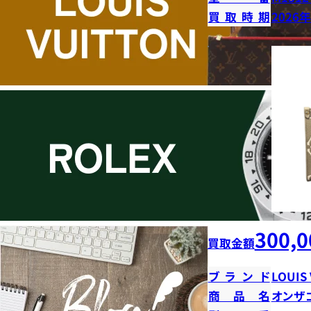
買取時期
2026
300,0
買取金額
ブランド
LOUIS
商品名
オンザ