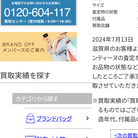
フ
サイズ
リ
査定時の状態
付属品
ー
買取店舗
ダ
イ
2024年7月13日
ヤ
滋賀県のお客様より
ル
ンティーヌの査定
0120604117
お品物の状態など
買取実績を探す
したところご了承
取させていただき
カテゴリから探す
※買取実績の『買
るものではござ
ブランドバッグ
造年代、付属品
<
次の買取