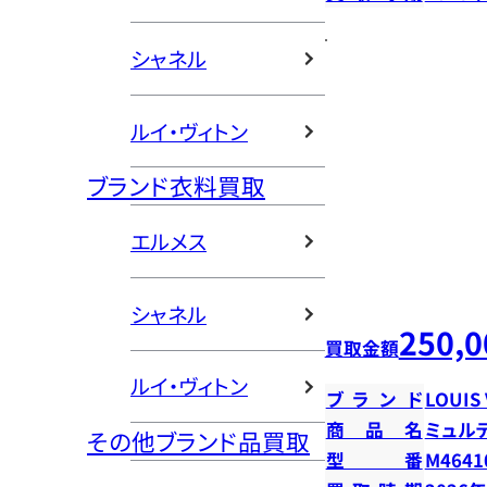
シャネル
ルイ・ヴィトン
ブランド衣料買取
エルメス
シャネル
250,0
買取金額
ルイ・ヴィトン
ブランド
LOUIS
商品名
ミュル
その他ブランド品買取
型番
M4641