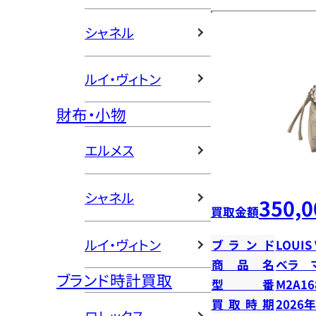
シャネル
ルイ・ヴィトン
財布・小物
エルメス
シャネル
350,0
買取金額
ルイ・ヴィトン
ブランド
LOUIS
商品名
ベラ 
ブランド時計買取
型番
M2A16
買取時期
2026