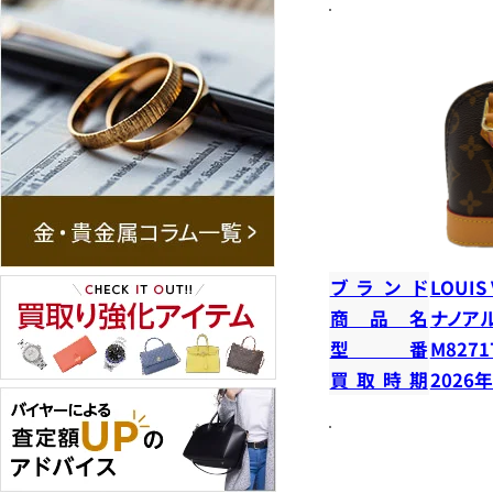
ブランド
LOUIS
商品名
ナノア
型番
M8271
買取時期
2026