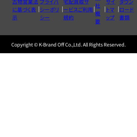
古物営業法
プライバ
宅配買取サ
サイ
ダウン
ヤ
社
に基づく表
シーポリ
ービスご利用
トマ
ロード
ル
概
示
シー
規約
ップ
書類
0120604117
要
Copyright © K-Brand Off Co.,Ltd. All Rights Reserved.