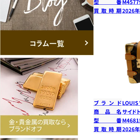
型番
M4577
買取時期
2026
ブランド
LOUIS
商品名
サイド
型番
M4681
買取時期
2026