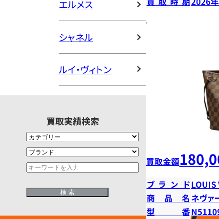
買取時期
2026
エルメス
シャネル
ルイ・ヴィトン
買取実績検索
180,0
買取金額
ブランド
LOUIS
商品名
ネヴァ
型番
N5110