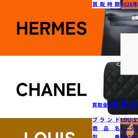
買取時期
2026
800,0
買取金額
ブランド
LOUIS
商品名
ミニス
型番
M1312