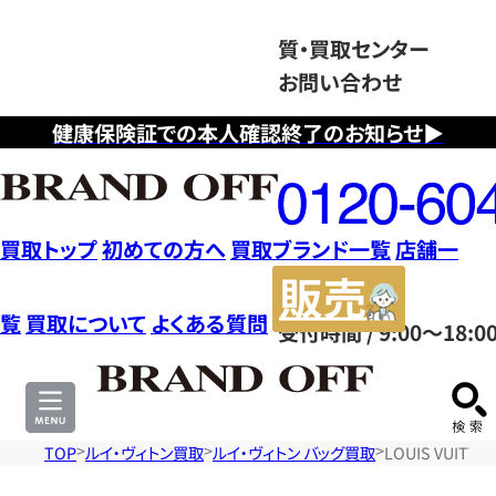
質・買取センター
お問い合わせ
健康保険証での本人確認終了のお知らせ▶
フ
リ
ー
ダ
買取トップ
初めての方へ
買取ブランド一覧
店舗一
イ
販
ヤ
売
覧
買取について
よくある質問
受付時間 / 9:00～18:0
ル
サ
0120604117
イ
ト
TOP
ルイ・ヴィトン買取
ルイ・ヴィトン バッグ買取
LOUIS VUIT