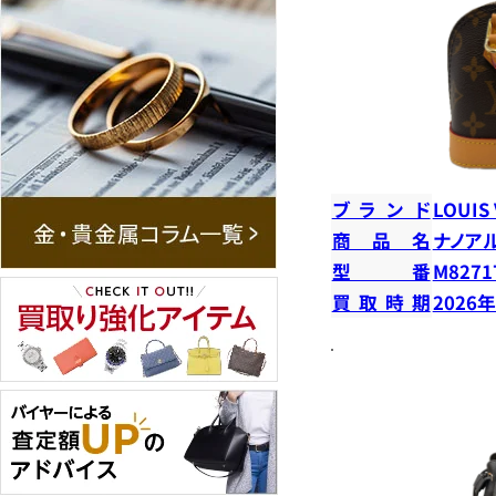
ブランド
LOUIS
商品名
ナノア
型番
M8271
買取時期
2026