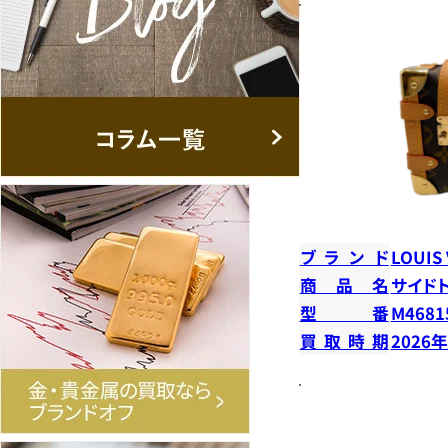
ブランド
LOUIS
商品名
サイド
型番
M4681
買取時期
2026