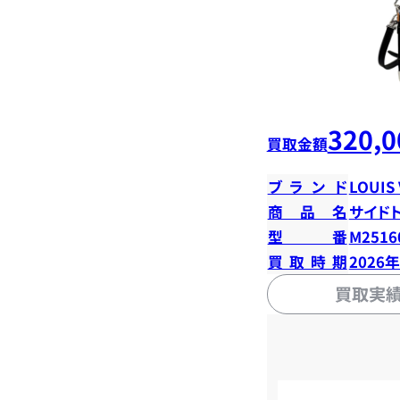
320,0
買取金額
ブランド
LOUIS
商品名
サイド
型番
M2516
買取時期
2026
買取実