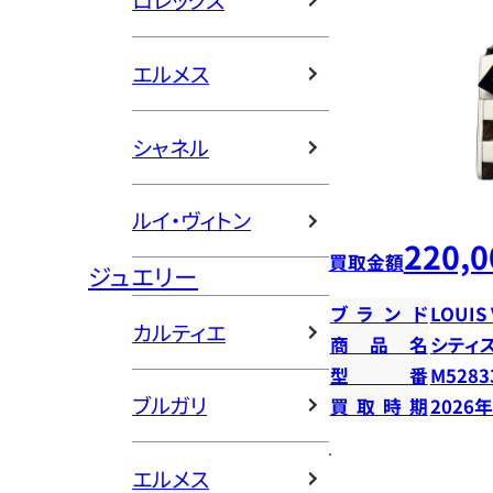
ロレックス
エルメス
シャネル
ルイ・ヴィトン
220,0
買取金額
ジュエリー
ブランド
LOUIS
カルティエ
商品名
シティ
型番
M5283
ブルガリ
買取時期
2026
エルメス