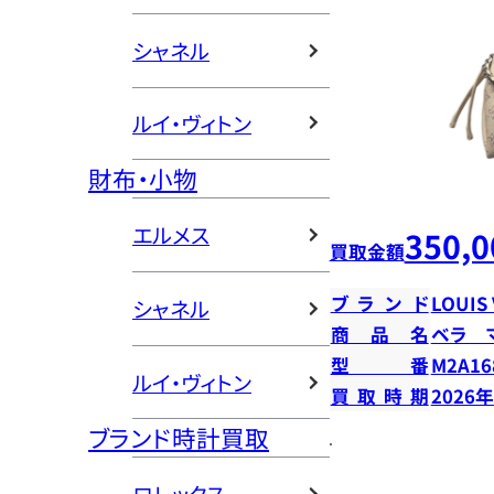
シャネル
ルイ・ヴィトン
財布・小物
エルメス
350,0
買取金額
ブランド
LOUIS
シャネル
商品名
ベラ 
型番
M2A16
ルイ・ヴィトン
買取時期
2026
ブランド時計買取