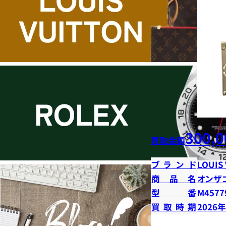
300,0
買取金額
ブランド
LOUIS
商品名
オンザ
型番
M4577
買取時期
2026