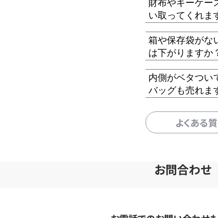
財布やキーケー
い取ってくれま
箱や保存袋がな
は下がりますか
内側がベタつい
バッグも売れま
よくある
お問合わせ