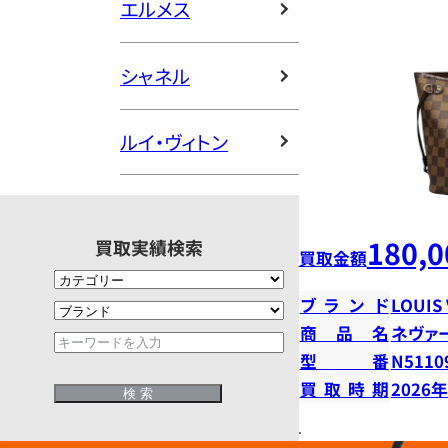
エルメス
シャネル
ルイ・ヴィトン
180,0
買取実績検索
買取金額
ブランド
LOUIS
商品名
ネヴァ
型番
N5110
買取時期
2026