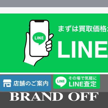
買
取
価
格
は
LINE
簡
単
査
店
定
舗
の
ご
案