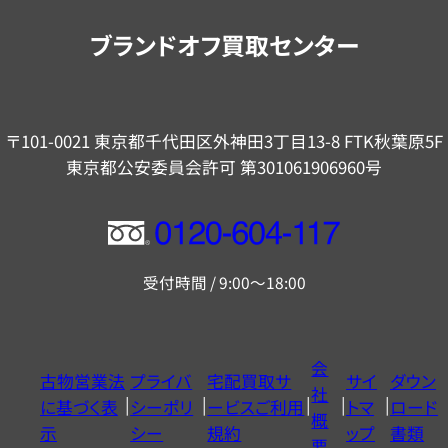
内
ブランドオフ買取センター
〒101-0021 東京都千代田区外神田3丁目13-8 FTK秋葉原5F
東京都公安委員会許可 第301061906960号
フ
リ
受付時間 / 9:00～18:00
ー
ダ
イ
会
古物営業法
プライバ
宅配買取サ
サイ
ダウン
ヤ
社
に基づく表
シーポリ
ービスご利用
トマ
ロード
ル
概
示
シー
規約
ップ
書類
0120604117
要