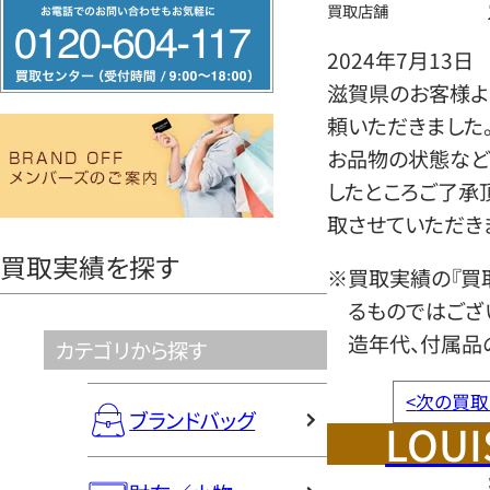
フ
買取店舗
リ
2024年7月13日
ー
滋賀県のお客様よ
ダ
頼いただきました
イ
お品物の状態など
ヤ
したところご了承
ル
取させていただき
0120604117
買取実績を探す
※買取実績の『買
るものではござ
造年代、付属品
カテゴリから探す
<
次の買取
ブランドバッグ
LOUI