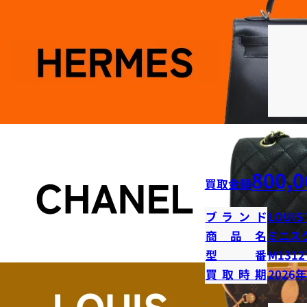
800,0
買取金額
ブランド
LOUIS
商品名
ミニス
型番
M1312
買取時期
2026