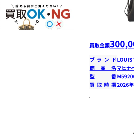
300,0
買取金額
ブランド
LOUIS
商品名
マヒナ
型番
M5920
買取時期
2026