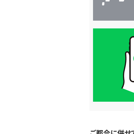
買
取
価
格
は
LINE
簡
単
査
定
ご都合に併せ