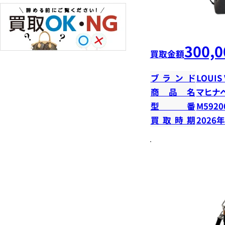
300,0
買取金額
ブランド
LOUIS
商品名
マヒナ
型番
M5920
買取時期
2026