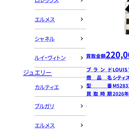
ロレックス
エルメス
シャネル
220,0
買取金額
ルイ・ヴィトン
ブランド
LOUIS
ジュエリー
商品名
シティ
型番
M5283
カルティエ
買取時期
2026
ブルガリ
エルメス