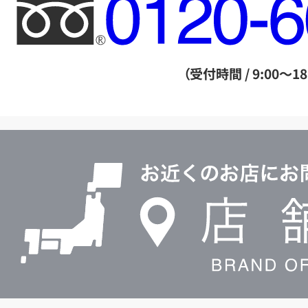
フ
リ
ー
ダ
（受付時間 / 9:00～18
イ
ヤ
ル
店
0120604117
舗
検
索