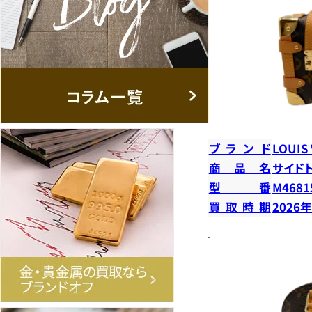
ブランド
LOUIS
商品名
サイド
型番
M4681
買取時期
2026