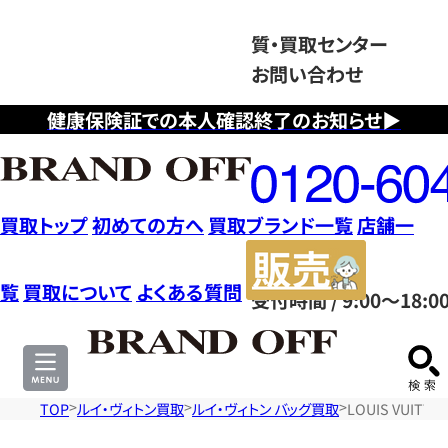
質・買取センター
お問い合わせ
健康保険証での本人確認終了のお知らせ▶
フ
リ
ー
ダ
買取トップ
初めての方へ
買取ブランド一覧
店舗一
イ
販
ヤ
売
覧
買取について
よくある質問
受付時間 / 9:00～18:0
ル
サ
0120604117
イ
ト
TOP
ルイ・ヴィトン買取
ルイ・ヴィトン バッグ買取
LOUIS VUI