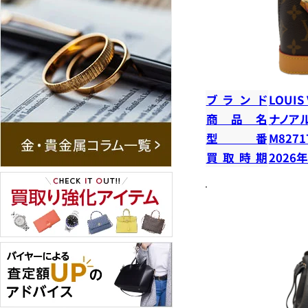
ブランド
LOUIS
商品名
ナノア
型番
M8271
買取時期
2026