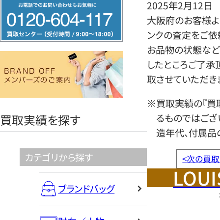
フ
2025年2月12日
リ
大阪府のお客様より
ー
ンクの査定をご依
ダ
お品物の状態など
イ
したところご了承
ヤ
取させていただき
ル
※買取実績の『買
0120604117
るものではござ
買取実績を探す
造年代、付属品
カテゴリから探す
<
次の買取
LOUI
ブランドバッグ