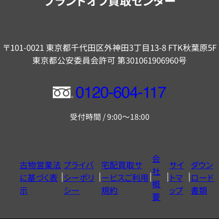
ブランドオフ買取センター
〒101-0021 東京都千代田区外神田3丁目13-8 FTK秋葉原5F
東京都公安委員会許可 第301061906960号
フ
リ
受付時間 / 9:00～18:00
ー
ダ
イ
会
古物営業法
プライバ
宅配買取サ
サイ
ダウン
ヤ
社
に基づく表
シーポリ
ービスご利用
トマ
ロード
ル
概
示
シー
規約
ップ
書類
0120604117
要