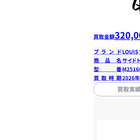
320,0
買取金額
ブランド
LOUIS
商品名
サイド
型番
M2516
買取時期
2026
買取実