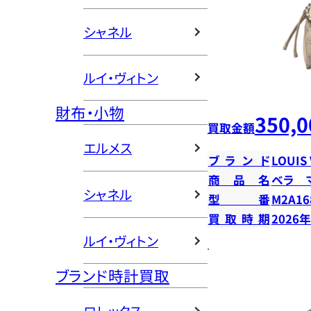
シャネル
ルイ・ヴィトン
財布・小物
350,0
買取金額
エルメス
ブランド
LOUIS
商品名
ベラ 
シャネル
型番
M2A16
買取時期
2026
ルイ・ヴィトン
ブランド時計買取