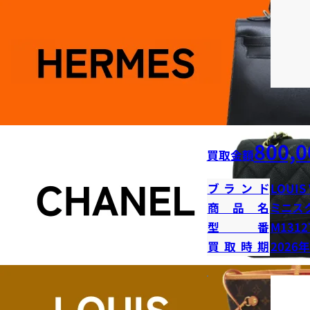
800,0
買取金額
ブランド
LOUIS
商品名
ミニス
型番
M1312
買取時期
2026