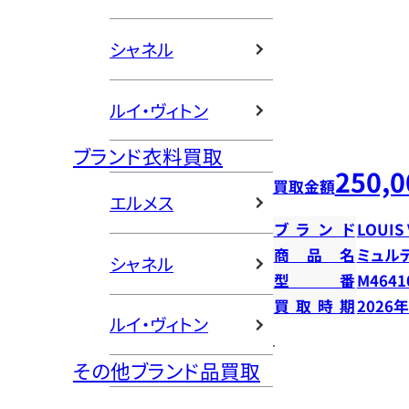
シャネル
ルイ・ヴィトン
ブランド衣料買取
250,0
買取金額
エルメス
ブランド
LOUIS
商品名
ミュル
シャネル
型番
M4641
買取時期
2026
ルイ・ヴィトン
その他ブランド品買取