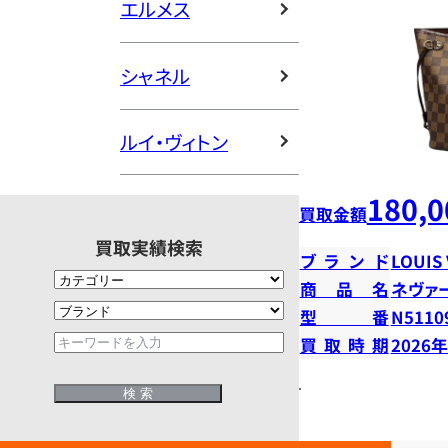
エルメス
シャネル
ルイ・ヴィトン
180,0
買取金額
買取実績検索
ブランド
LOUIS
商品名
ネヴァ
型番
N5110
買取時期
2026