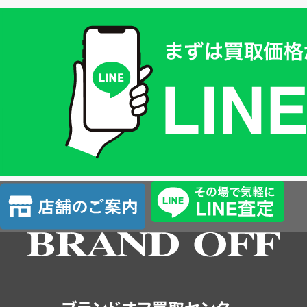
買
取
価
格
は
LINE
簡
単
査
店
定
舗
の
ご
案
内