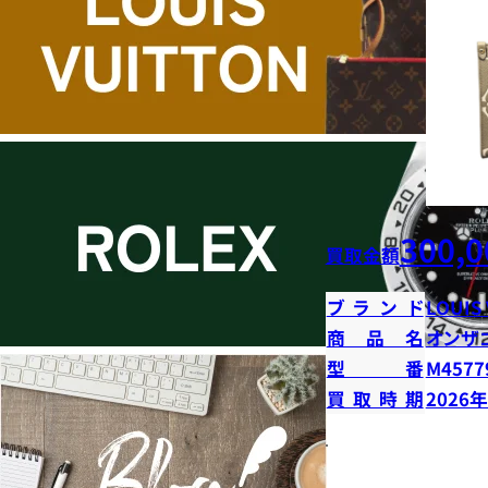
300,0
買取金額
ブランド
LOUIS
商品名
オンザ
型番
M4577
買取時期
2026