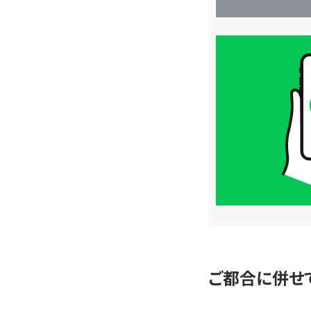
買
取
価
格
は
LINE
簡
単
査
定
ご都合に併せ