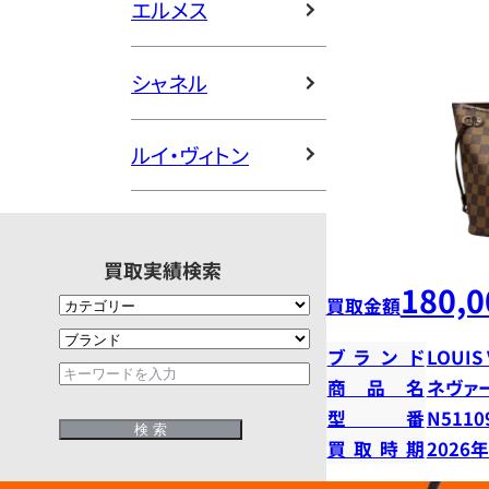
エルメス
シャネル
ルイ・ヴィトン
買取実績検索
180,0
買取金額
ブランド
LOUIS
商品名
ネヴァ
型番
N5110
買取時期
2026