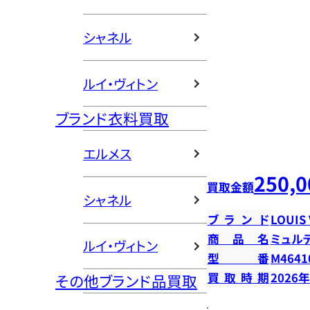
シャネル
ルイ・ヴィトン
ブランド衣料買取
エルメス
250,0
買取金額
シャネル
ブランド
LOUIS
商品名
ミュル
ルイ・ヴィトン
型番
M4641
買取時期
2026
その他ブランド品買取