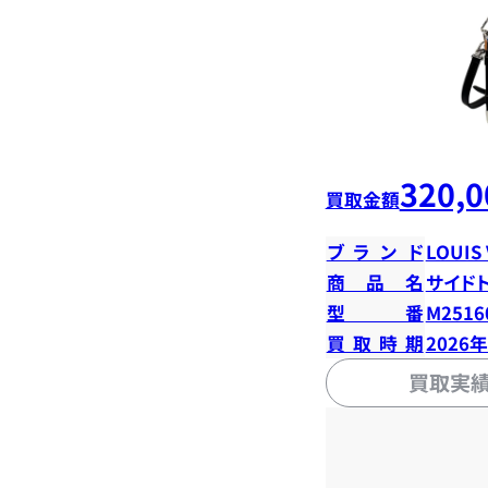
320,0
買取金額
ブランド
LOUIS
商品名
サイド
型番
M2516
買取時期
2026
買取実