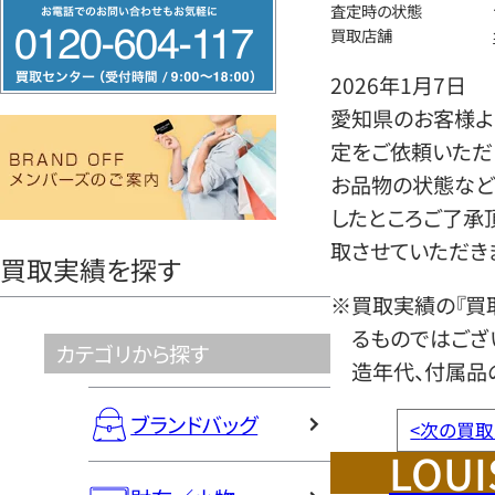
フ
査定時の状態
買取店舗
リ
ー
2026年1月7日
ダ
愛知県のお客様より
イ
定をご依頼いただ
ヤ
お品物の状態など
ル
したところご了承
0120604117
取させていただき
買取実績を探す
※買取実績の『買
るものではござ
カテゴリから探す
造年代、付属品
ブランドバッグ
<
次の買取
LOUI