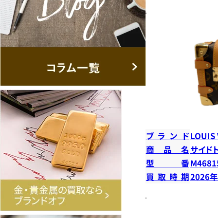
ブランド
LOUIS
商品名
サイド
型番
M4681
買取時期
2026