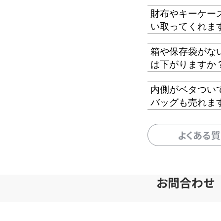
財布やキーケー
い取ってくれま
箱や保存袋がな
は下がりますか
内側がベタつい
バッグも売れま
よくある
お問合わせ