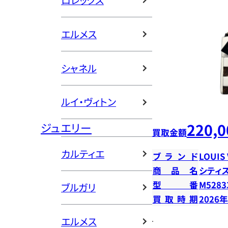
ロレックス
エルメス
シャネル
ルイ・ヴィトン
220,0
ジュエリー
買取金額
カルティエ
ブランド
LOUIS
商品名
シティ
型番
M5283
ブルガリ
買取時期
2026
エルメス