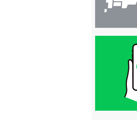
買
取
価
格
は
LINE
簡
単
査
定