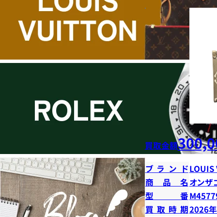
300,0
買取金額
ブランド
LOUIS
商品名
オンザ
型番
M4577
買取時期
2026