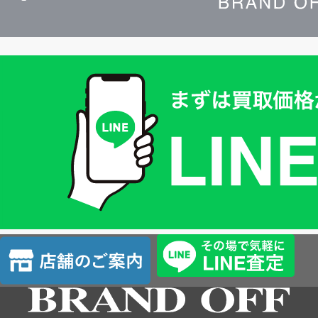
買
取
価
格
は
LINE
簡
単
査
店
定
舗
の
ご