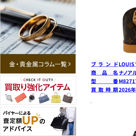
ブランド
LOUIS
商品名
ナノア
型番
M8271
買取時期
2026