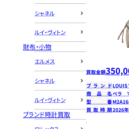
シャネル
ルイ・ヴィトン
財布・小物
エルメス
350,0
買取金額
シャネル
ブランド
LOUIS
商品名
ベラ 
ルイ・ヴィトン
型番
M2A16
買取時期
2026
ブランド時計買取