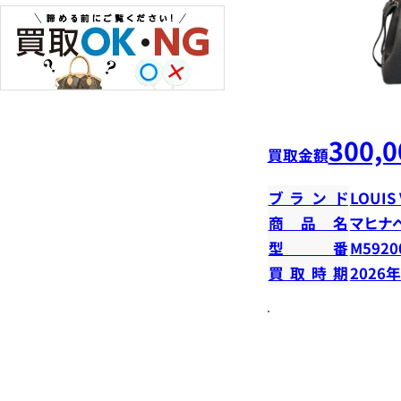
300,0
買取金額
ブランド
LOUIS
商品名
マヒナ
型番
M5920
買取時期
2026