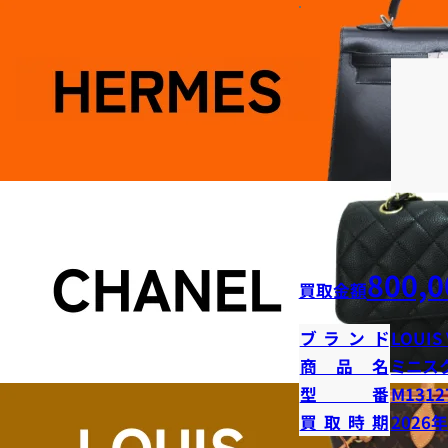
800,0
買取金額
ブランド
LOUIS
商品名
ミニス
型番
M1312
買取時期
2026