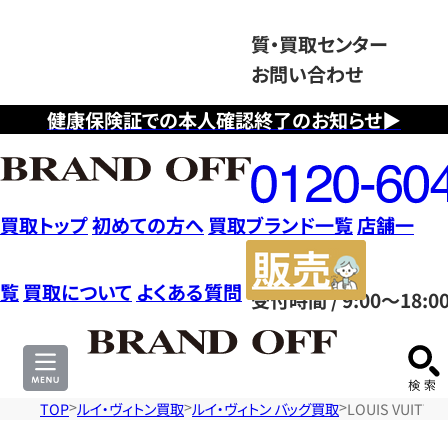
質・買取センター
お問い合わせ
健康保険証での本人確認終了のお知らせ▶
フ
リ
ー
ダ
買取トップ
初めての方へ
買取ブランド一覧
店舗一
イ
販
ヤ
売
覧
買取について
よくある質問
受付時間 / 9:00～18:0
ル
サ
0120604117
イ
ト
TOP
ルイ・ヴィトン買取
ルイ・ヴィトン バッグ買取
LOUIS VUIT