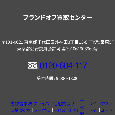
案
内
ブランドオフ買取センター
〒101-0021 東京都千代田区外神田3丁目13-8 FTK秋葉原5F
東京都公安委員会許可 第301061906960号
フ
リ
受付時間 / 9:00～18:00
ー
ダ
イ
会
古物営業法
プライバ
宅配買取サ
サイ
ダウン
ヤ
社
に基づく表
シーポリ
ービスご利用
トマ
ロード
ル
概