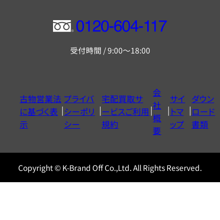
フ
リ
受付時間 / 9:00～18:00
ー
ダ
イ
会
古物営業法
プライバ
宅配買取サ
サイ
ダウン
ヤ
社
に基づく表
シーポリ
ービスご利用
トマ
ロード
ル
概
示
シー
規約
ップ
書類
0120604117
要
Copyright © K-Brand Off Co.,Ltd. All Rights Reserved.