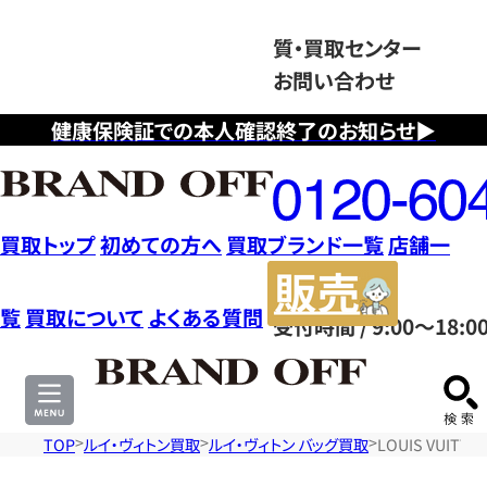
質・買取センター
お問い合わせ
健康保険証での本人確認終了のお知らせ▶
フ
リ
ー
ダ
買取トップ
初めての方へ
買取ブランド一覧
店舗一
イ
販
ヤ
売
覧
買取について
よくある質問
受付時間 / 9:00～18:0
ル
サ
0120604117
イ
ト
TOP
ルイ・ヴィトン買取
ルイ・ヴィトン バッグ買取
LOUIS VUIT