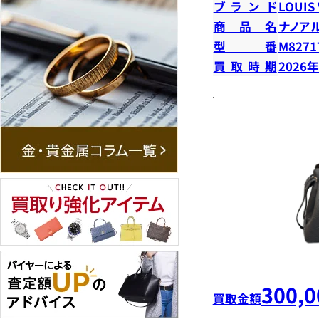
ブランド
LOUIS
商品名
ナノア
型番
M8271
買取時期
2026
300,0
買取金額