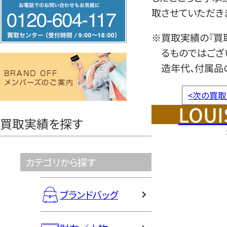
フ
取させていただき
リ
ー
※買取実績の『買
ダ
るものではござ
イ
造年代、付属品
ヤ
ル
<
次の買取
LOUI
0120604117
買取実績を探す
カテゴリから探す
ブランドバッグ