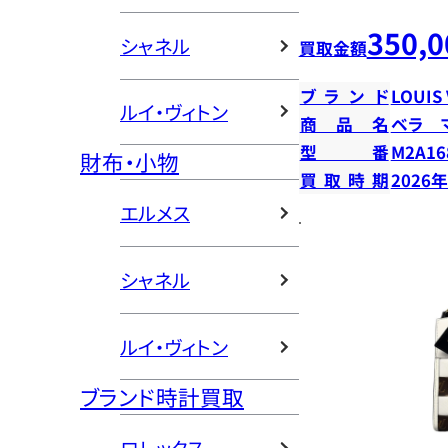
350,0
シャネル
買取金額
ブランド
LOUIS
ルイ・ヴィトン
商品名
ベラ 
型番
M2A16
財布・小物
買取時期
2026
エルメス
シャネル
ルイ・ヴィトン
ブランド時計買取