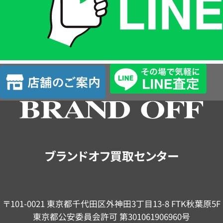
は
LINE
簡
単
査
店
定
舗
の
ご
案
内
ブランドオフ買取センター
〒101-0021 東京都千代田区外神田3丁目13-8 FTK秋葉原5F
東京都公安委員会許可 第301061906960号