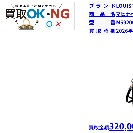
ブランド
LOUIS
商品名
マヒナ
型番
M5920
買取時期
2026
320,0
買取金額