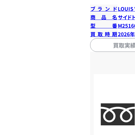
ブランド
LOUIS
商品名
サイド
型番
M2516
買取時期
2026
買取実