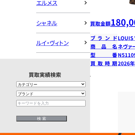
エルメス
180,0
シャネル
買取金額
ブランド
LOUIS
ルイ・ヴィトン
商品名
ネヴァ
型番
N5110
買取時期
2026
買取実績検索