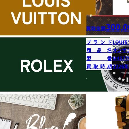
300,0
買取金額
ブランド
LOUIS
商品名
オンザ
型番
M4577
買取時期
2026