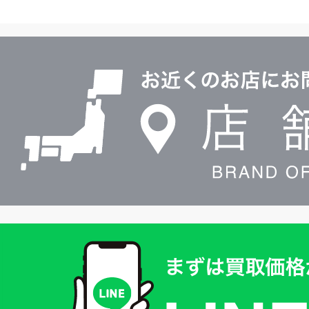
ヤ
ル
店
0120604117
舗
検
索
買
取
価
格