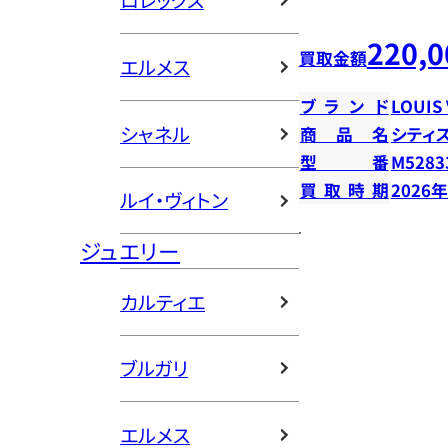
ロレックス
220,0
買取金額
エルメス
ブランド
LOUIS
シャネル
商品名
シティ
型番
M5283
買取時期
2026
ルイ・ヴィトン
ジュエリー
カルティエ
ブルガリ
エルメス