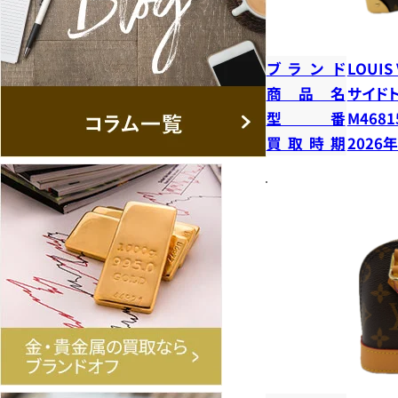
ブランド
LOUIS
商品名
サイド
型番
M4681
買取時期
2026