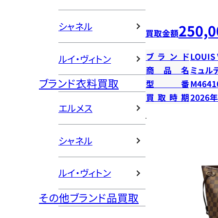
シャネル
250,0
買取金額
ブランド
LOUIS
ルイ・ヴィトン
商品名
ミュル
ブランド衣料買取
型番
M4641
買取時期
2026
エルメス
シャネル
ルイ・ヴィトン
その他ブランド品買取