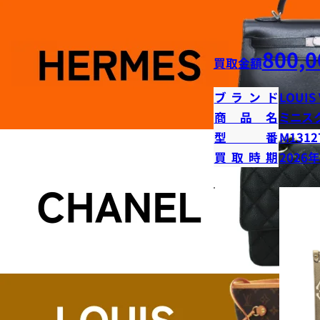
800,0
買取金額
ブランド
LOUIS
商品名
ミニス
型番
M1312
買取時期
2026