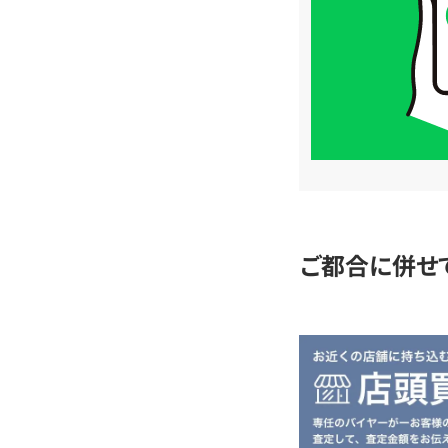
格
は
LINE
簡
単
査
定
ご都合に併せ