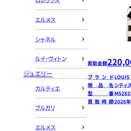
ロレックス
エルメス
シャネル
ルイ・ヴィトン
220,0
買取金額
ジュエリー
ブランド
LOUIS
商品名
シティ
カルティエ
型番
M5283
買取時期
2026
ブルガリ
エルメス