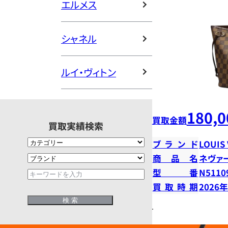
エルメス
シャネル
ルイ・ヴィトン
180,0
買取金額
買取実績検索
ブランド
LOUIS
商品名
ネヴァ
型番
N5110
買取時期
2026