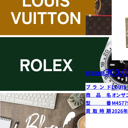
300,0
買取金額
ブランド
LOUIS
商品名
オンザ
型番
M4577
買取時期
2026