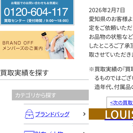
フ
2026年2月7日
リ
愛知県のお客様よりル
ー
定をご依頼いただ
ダ
お品物の状態など
イ
したところご了承
ヤ
取させていただき
ル
0120604117
※買取実績の『買
買取実績を探す
るものではござ
造年代、付属品
カテゴリから探す
<
次の買取
LOUI
ブランドバッグ