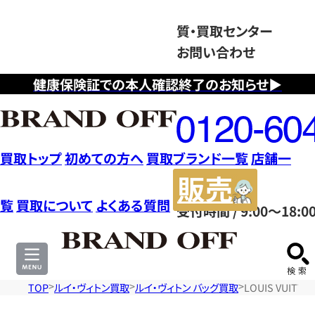
質・買取センター
お問い合わせ
健康保険証での本人確認終了のお知らせ▶
フ
リ
ー
ダ
買取トップ
初めての方へ
買取ブランド一覧
店舗一
イ
販
ヤ
売
覧
買取について
よくある質問
受付時間 / 9:00～18:0
ル
サ
0120604117
イ
ト
TOP
ルイ・ヴィトン買取
ルイ・ヴィトン バッグ買取
LOUIS VUIT