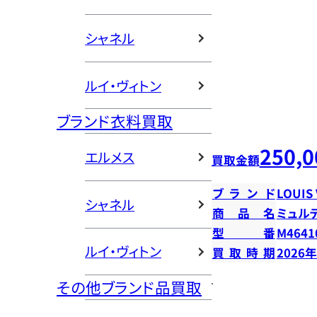
シャネル
ルイ・ヴィトン
ブランド衣料買取
250,0
エルメス
買取金額
ブランド
LOUIS
シャネル
商品名
ミュル
型番
M4641
ルイ・ヴィトン
買取時期
2026
その他ブランド品買取