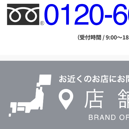
フ
リ
ー
ダ
（受付時間 / 9:00～18
イ
ヤ
ル
店
0120604117
舗
検
索