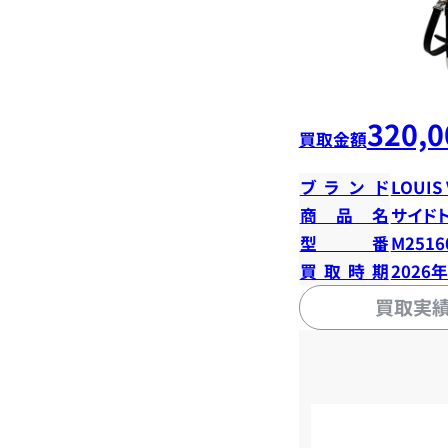
320,0
買取金額
ブランド
LOUIS
商品名
サイド
型番
M2516
買取時期
2026
買取実