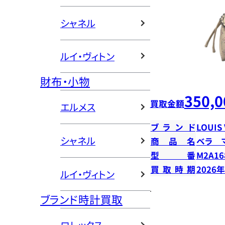
シャネル
ルイ・ヴィトン
財布・小物
350,0
買取金額
エルメス
ブランド
LOUIS
シャネル
商品名
ベラ 
型番
M2A16
買取時期
2026
ルイ・ヴィトン
ブランド時計買取