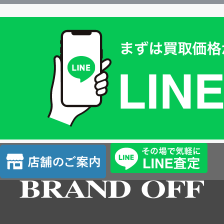
買
取
価
格
は
LINE
簡
単
査
店
定
舗
の
ご
案