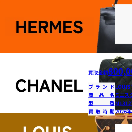
800,0
買取金額
ブランド
LOUIS
商品名
ミニス
型番
M1312
買取時期
2026