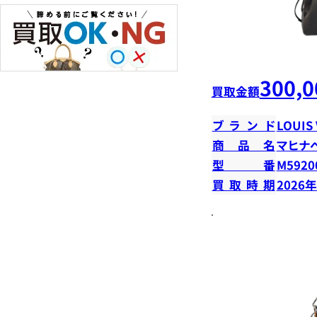
300,0
買取金額
ブランド
LOUIS
商品名
マヒナ
型番
M5920
買取時期
2026