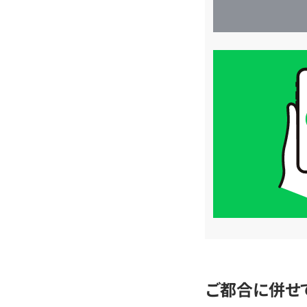
買
取
価
格
は
LINE
簡
単
査
定
ご都合に併せ