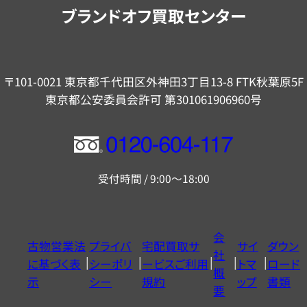
内
ブランドオフ買取センター
〒101-0021 東京都千代田区外神田3丁目13-8 FTK秋葉原5F
東京都公安委員会許可 第301061906960号
フ
リ
受付時間 / 9:00～18:00
ー
ダ
イ
会
古物営業法
プライバ
宅配買取サ
サイ
ダウン
ヤ
社
に基づく表
シーポリ
ービスご利用
トマ
ロード
ル
概
示
シー
規約
ップ
書類
0120604117
要