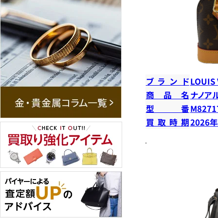
ブランド
LOUIS
商品名
ナノア
型番
M8271
買取時期
2026