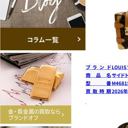
ブランド
LOUIS
商品名
サイド
型番
M4681
買取時期
2026