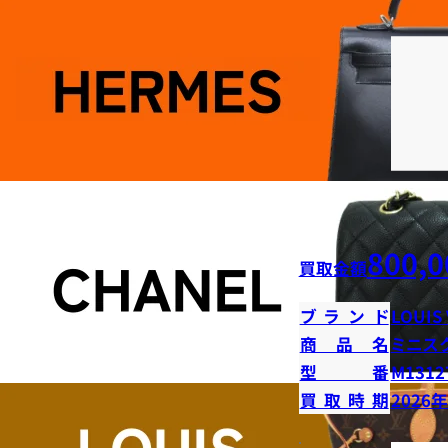
800,0
買取金額
ブランド
LOUIS
商品名
ミニス
型番
M1312
買取時期
2026