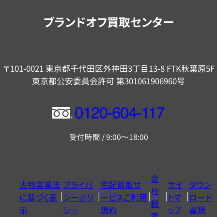
内
ブランドオフ買取センター
〒101-0021 東京都千代田区外神田3丁目13-8 FTK秋葉原5F
東京都公安委員会許可 第301061906960号
フ
リ
受付時間 / 9:00～18:00
ー
ダ
イ
会
古物営業法
プライバ
宅配買取サ
サイ
ダウン
ヤ
社
に基づく表
シーポリ
ービスご利用
トマ
ロード
ル
概
示
シー
規約
ップ
書類
0120604117
要