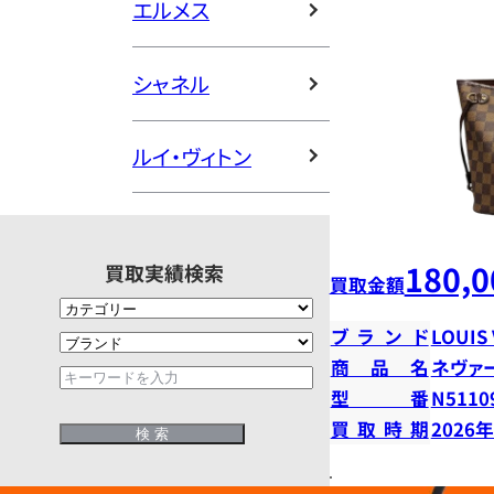
エルメス
シャネル
ルイ・ヴィトン
180,0
買取実績検索
買取金額
ブランド
LOUIS
商品名
ネヴァ
型番
N5110
買取時期
2026