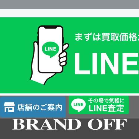
買
取
価
格
は
LINE
簡
単
査
店
定
舗
の
ご
案