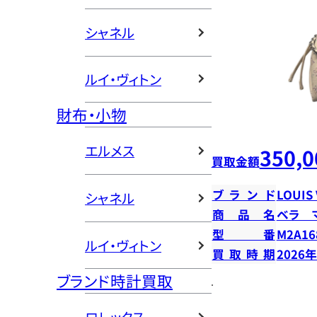
シャネル
ルイ・ヴィトン
財布・小物
エルメス
350,0
買取金額
ブランド
LOUIS
シャネル
商品名
ベラ 
型番
M2A16
ルイ・ヴィトン
買取時期
2026
ブランド時計買取