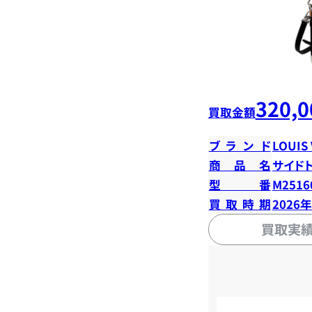
320,0
買取金額
ブランド
LOUIS
商品名
サイド
型番
M2516
買取時期
2026
買取実