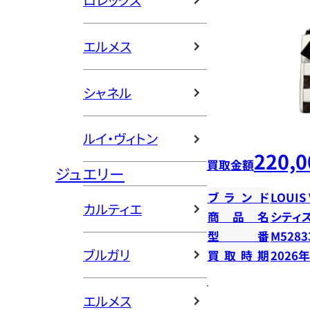
ロレックス
エルメス
シャネル
ルイ・ヴィトン
220,0
買取金額
ジュエリー
ブランド
LOUIS
カルティエ
商品名
シティ
型番
M5283
ブルガリ
買取時期
2026
エルメス