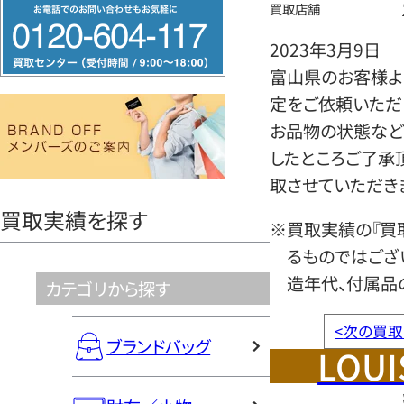
フ
買取店舗
リ
2023年3月9日
ー
富山県のお客様よ
ダ
定をご依頼いただ
イ
お品物の状態など
ヤ
したところご了承
ル
取させていただき
0120604117
買取実績を探す
※買取実績の『買
るものではござ
造年代、付属品
カテゴリから探す
<
次の買取
ブランドバッグ
LOUI