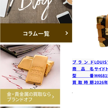
ブランド
LOUIS
商品名
サイド
型番
M4681
買取時期
2026