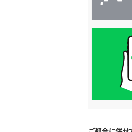
買
取
価
格
は
LINE
簡
単
査
定
ご都合に併せ