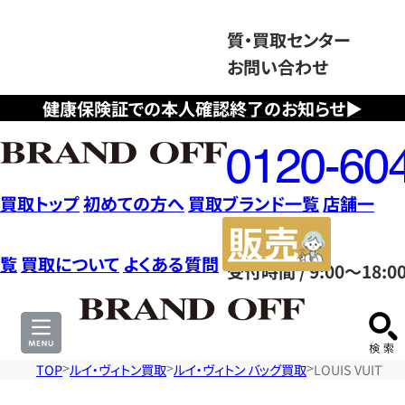
質・買取センター
お問い合わせ
健康保険証での本人確認終了のお知らせ▶
フ
リ
ー
ダ
買取トップ
初めての方へ
買取ブランド一覧
店舗一
イ
販
ヤ
売
覧
買取について
よくある質問
受付時間 / 9:00～18:0
ル
サ
0120604117
イ
ト
TOP
ルイ・ヴィトン買取
ルイ・ヴィトン バッグ買取
LOUIS VUI