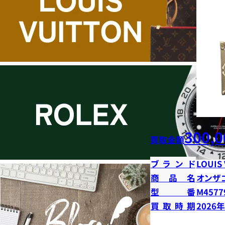
300,0
買取金額
ブランド
LOUIS
商品名
オンザ
型番
M4577
買取時期
2026