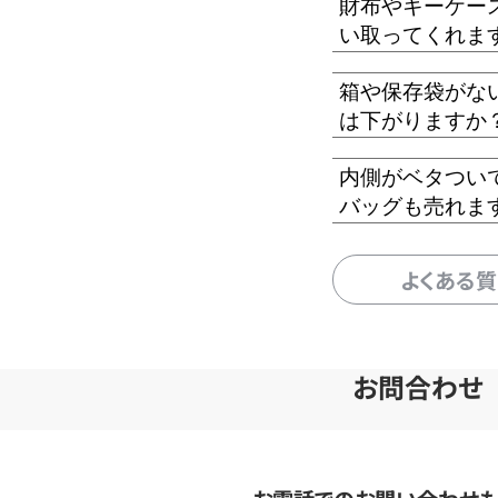
財布やキーケー
い取ってくれま
箱や保存袋がな
は下がりますか
内側がベタつい
バッグも売れま
よくある
お問合わせ