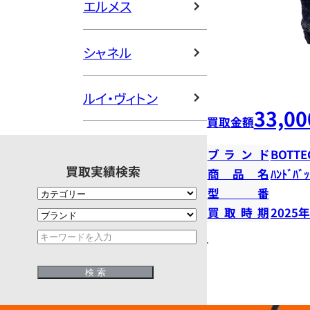
エルメス
シャネル
ルイ・ヴィトン
33,00
買取金額
ブランド
BOTTE
買取実績検索
商品名
ﾊﾝﾄﾞﾊﾞｯ
型番
買取時期
2025