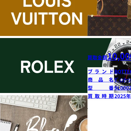
10,00
買取金額
ブランド
BOTTE
商品名
ｳﾞｨﾝﾃｰｼ
型番
9L000
買取時期
2025