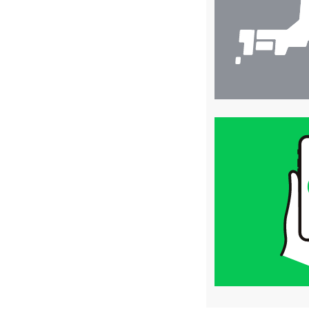
索
買
取
価
格
は
LINE
簡
単
査