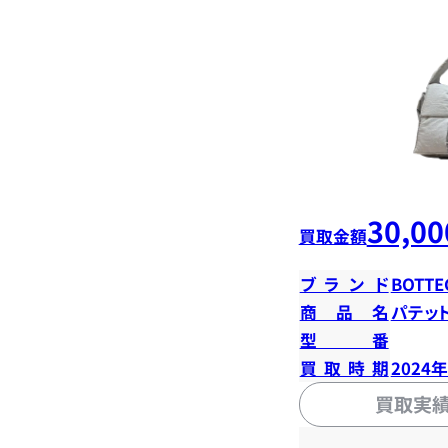
30,00
買取金額
ブランド
BOTTE
商品名
パテッ
型番
買取時期
2024
買取実