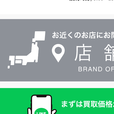
イ
ヤ
ル
店
0120604117
舗
検
索
買
取
価