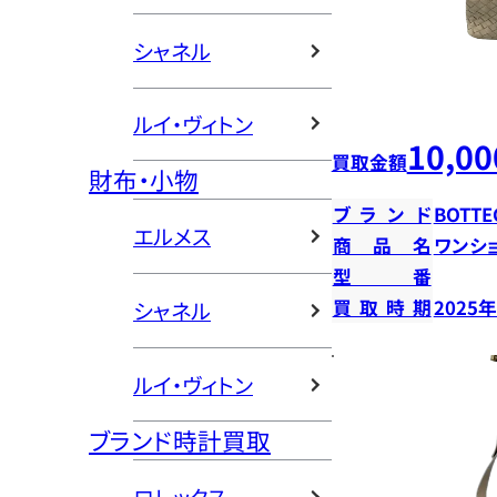
シャネル
ルイ・ヴィトン
10,00
買取金額
財布・小物
ブランド
BOTTE
エルメス
商品名
ワンシ
型番
買取時期
2025
シャネル
ルイ・ヴィトン
ブランド時計買取