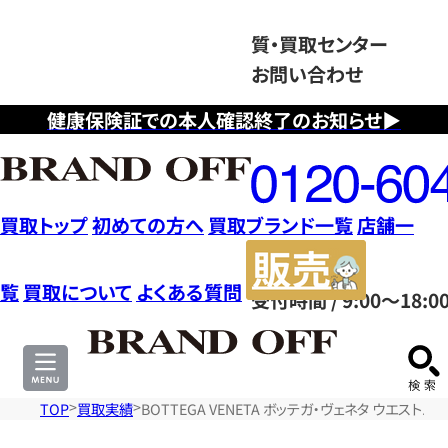
質・買取センター
お問い合わせ
健康保険証での本人確認終了のお知らせ▶
フ
リ
ー
ダ
買取トップ
初めての方へ
買取ブランド一覧
店舗一
イ
販
ヤ
売
覧
買取について
よくある質問
受付時間 / 9:00～18:0
ル
サ
0120604117
イ
ト
TOP
買取実績
BOTTEGA VENETA ボッテガ・ヴェネタ ウエスト