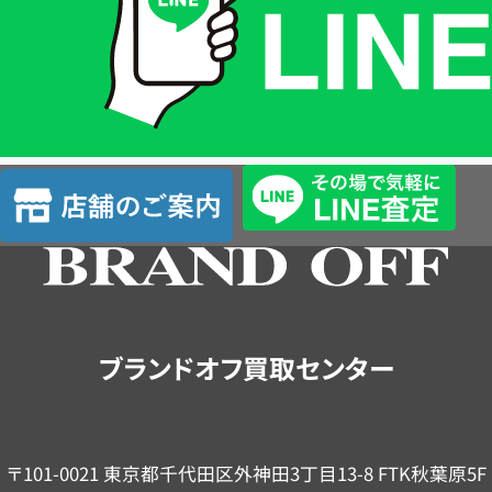
格
は
LINE
簡
単
査
店
定
舗
の
ご
案
内
ブランドオフ買取センター
〒101-0021 東京都千代田区外神田3丁目13-8 FTK秋葉原5F