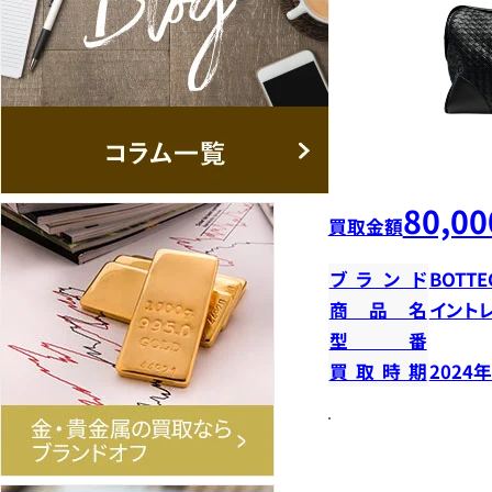
80,00
買取金額
ブランド
BOTTE
商品名
イント
型番
買取時期
2024