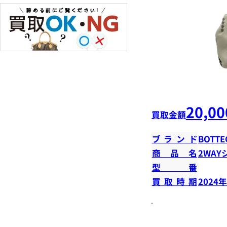
20,00
買取金額
ブランド
BOTTE
商品名
2WA
型番
買取時期
2024