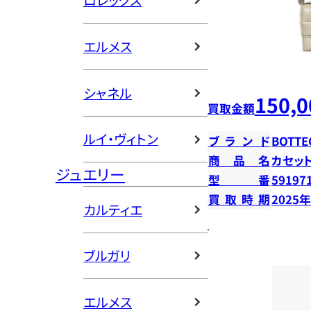
ロレックス
エルメス
シャネル
150,0
買取金額
ルイ・ヴィトン
ブランド
BOTTE
商品名
カセッ
ジュエリー
型番
59197
買取時期
2025
カルティエ
ブルガリ
エルメス