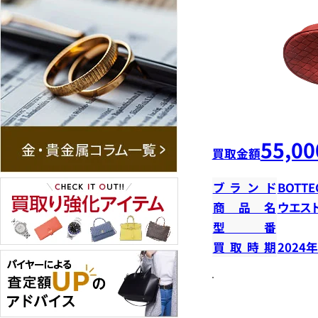
55,00
買取金額
ブランド
BOTTE
商品名
ウエス
型番
買取時期
2024