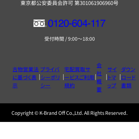
東京都公安委員会許可 第301061906960号
フ
リ
受付時間 / 9:00～18:00
ー
ダ
イ
会
古物営業法
プライバ
宅配買取サ
サイ
ダウン
ヤ
社
に基づく表
シーポリ
ービスご利用
トマ
ロード
ル
概
示
シー
規約
ップ
書類
0120604117
要
Copyright © K-Brand Off Co.,Ltd. All Rights Reserved.