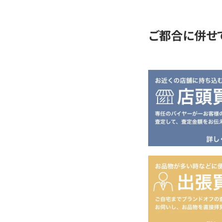
定
ご都合に併せ