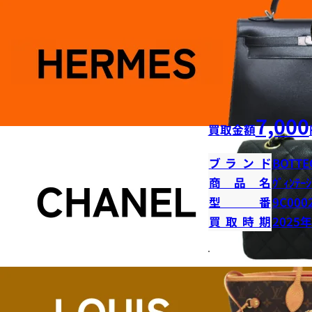
7,000
買取金額
ブランド
BOTTE
商品名
ｳﾞｨﾝﾃｰｼ
型番
9C000
買取時期
2025