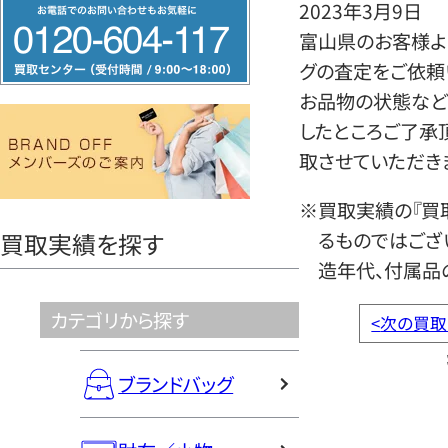
フ
2023年3月9日
リ
富山県のお客様より
ー
グの査定をご依頼
ダ
お品物の状態など
イ
したところご了承
ヤ
取させていただき
ル
※買取実績の『買
0120604117
るものではござ
買取実績を探す
造年代、付属品
カテゴリから探す
<
次の買取
ブランドバッグ