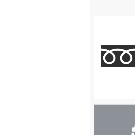
店
舗
検