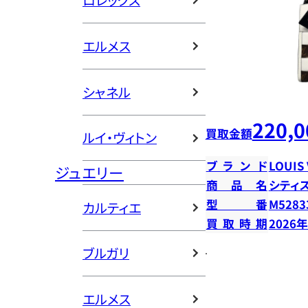
ロレックス
エルメス
シャネル
220,0
買取金額
ルイ・ヴィトン
ブランド
LOUIS
ジュエリー
商品名
シティ
型番
M5283
カルティエ
買取時期
2026
ブルガリ
エルメス