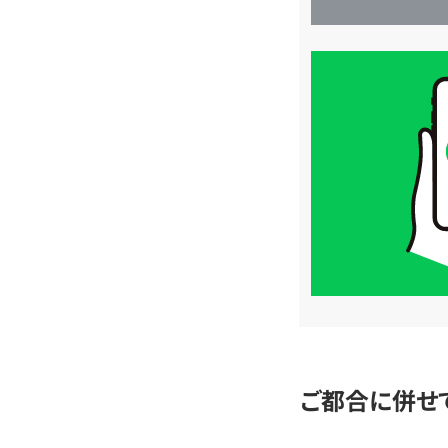
買
取
価
格
は
LINE
簡
単
査
定
ご都合に併せ