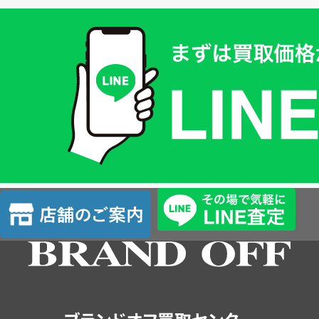
買
取
価
格
は
LINE
簡
単
査
店
定
舗
の
ご
案
内