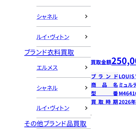
シャネル
ルイ・ヴィトン
ブランド衣料買取
250,0
買取金額
エルメス
ブランド
LOUIS
商品名
ミュル
シャネル
型番
M4641
買取時期
2026
ルイ・ヴィトン
その他ブランド品買取