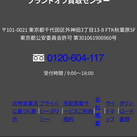
ブランドオフ買取センター
〒101-0021 東京都千代田区外神田3丁目13-8 FTK秋葉原5F
東京都公安委員会許可 第301061906960号
フ
リ
受付時間 / 9:00～18:00
ー
ダ
イ
会
古物営業法
プライバ
宅配買取サ
サイ
ダウン
ヤ
社
に基づく表
シーポリ
ービスご利用
トマ
ロード
ル
概
示
シー
規約
ップ
書類
0120604117
要