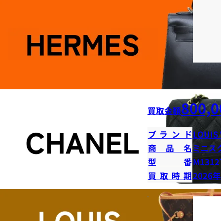
800,0
買取金額
ブランド
LOUIS
商品名
ミニス
型番
M1312
買取時期
2026