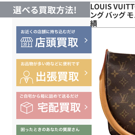
LOUIS VUI
選べる買取方法!
ング バッグ モ
績