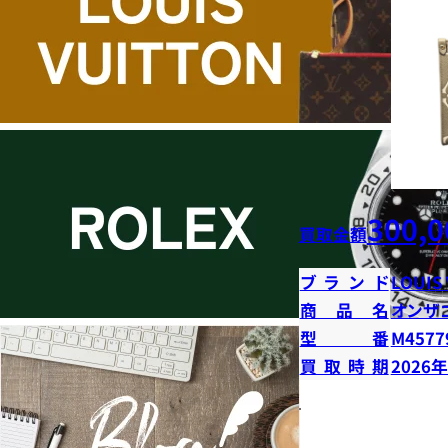
300,0
買取金額
ブランド
LOUIS
商品名
オンザ
型番
M4577
買取時期
2026