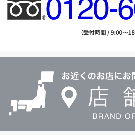
フ
リ
ー
ダ
（受付時間 / 9:00～18
イ
ヤ
ル
店
0120604117
舗
検
索