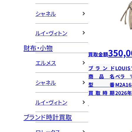
シャネル
ルイ・ヴィトン
財布・小物
350,0
買取金額
エルメス
ブランド
LOUIS
商品名
ベラ 
シャネル
型番
M2A16
買取時期
2026
ルイ・ヴィトン
ブランド時計買取