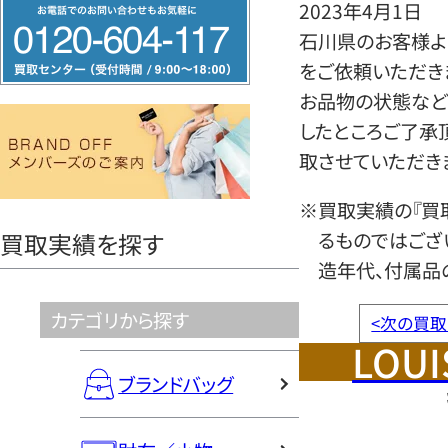
フ
2023年4月1日
リ
石川県のお客様よ
ー
をご依頼いただき
ダ
お品物の状態など
イ
したところご了承
ヤ
取させていただき
ル
※買取実績の『買
0120604117
るものではござ
買取実績を探す
造年代、付属品
カテゴリから探す
<
次の買取
LOUI
ブランドバッグ