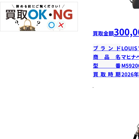
300,0
買取金額
ブランド
LOUIS
商品名
マヒナ
型番
M5920
買取時期
2026