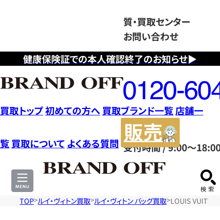
質・買取センター
お問い合わせ
健康保険証での本人確認終了のお知らせ▶
フ
リ
ー
ダ
買取トップ
初めての方へ
買取ブランド一覧
店舗一
イ
販
ヤ
売
覧
買取について
よくある質問
受付時間 / 9:00～18:0
ル
サ
0120604117
イ
ト
TOP
ルイ・ヴィトン買取
ルイ・ヴィトン バッグ買取
LOUIS VUIT