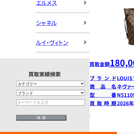
エルメス
シャネル
ルイ・ヴィトン
180,0
買取金額
買取実績検索
ブランド
LOUIS
商品名
ネヴァ
型番
N5110
買取時期
2026