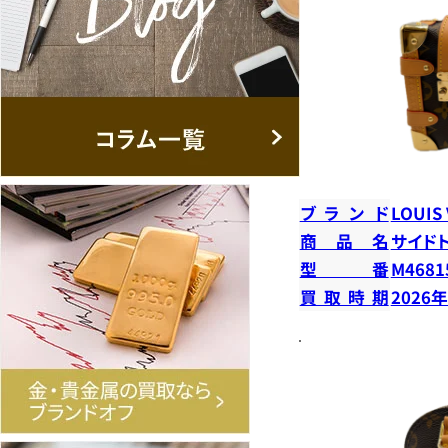
ブランド
LOUIS
商品名
サイド
型番
M4681
買取時期
2026