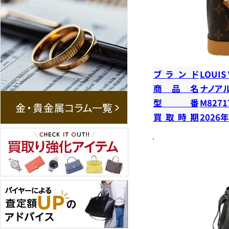
ブランド
LOUIS
商品名
ナノア
型番
M8271
買取時期
2026