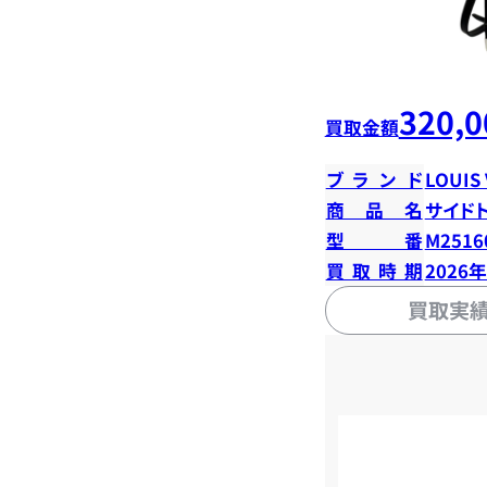
320,0
買取金額
ブランド
LOUIS
商品名
サイド
型番
M2516
買取時期
2026
買取実