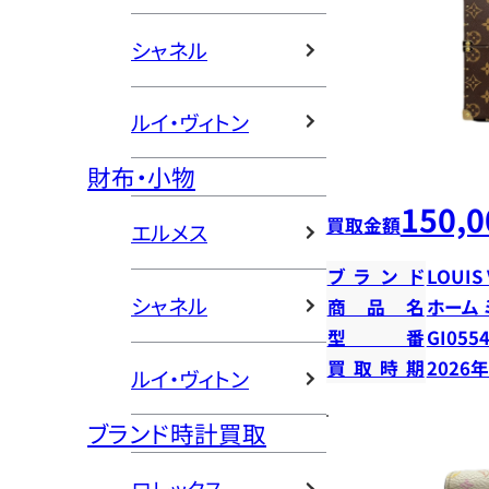
シャネル
ルイ・ヴィトン
財布・小物
150,0
買取金額
エルメス
ブランド
LOUIS
シャネル
商品名
ホーム
型番
GI055
買取時期
2026
ルイ・ヴィトン
ブランド時計買取