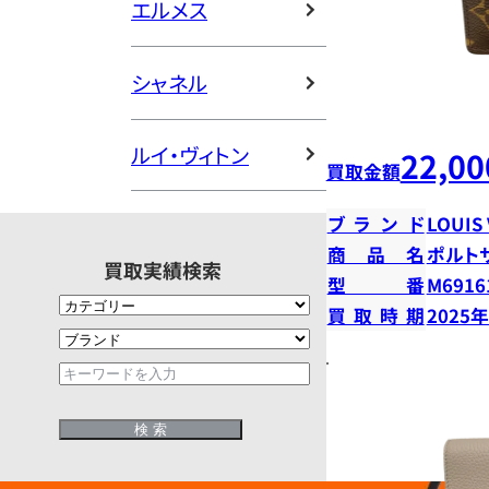
エルメス
シャネル
ルイ・ヴィトン
22,00
買取金額
ブランド
LOUIS
商品名
ポルト
買取実績検索
型番
M6916
買取時期
2025