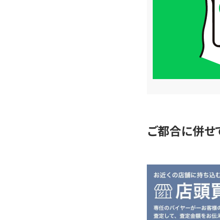
格
は
LINE
簡
単
査
定
ご都合に併せ