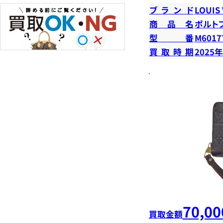
ブランド
LOUIS
商品名
ポルト
型番
M6017
買取時期
2025
70,00
買取金額