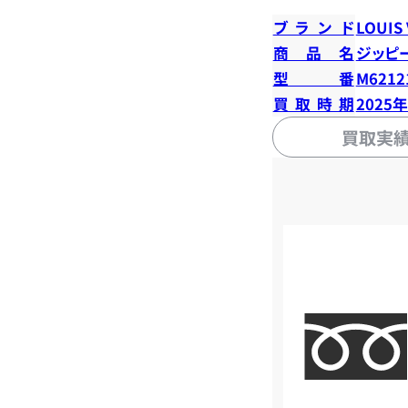
ブランド
LOUIS
商品名
ジッピ
型番
M6212
買取時期
2025
買取実