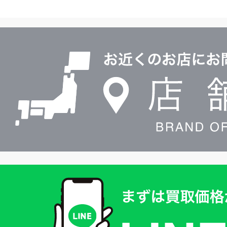
ヤ
ル
店
0120604117
舗
検
索
買
取
価
格