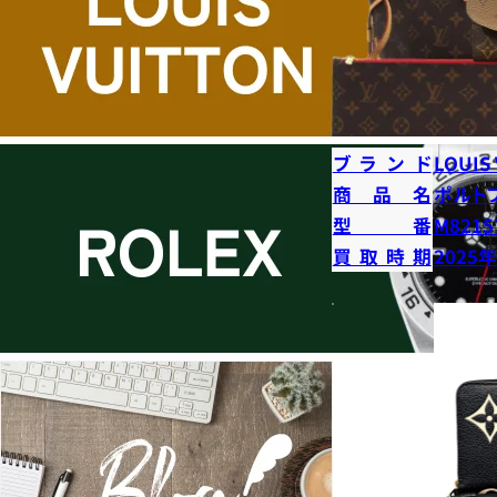
ブランド
LOUIS
商品名
ポルト
型番
M8215
買取時期
2025