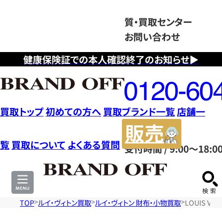
質・買取センター
お問い合わせ
健康保険証での本人確認終了のお知らせ▶
フ
リ
ー
ダ
買取トップ
初めての方へ
買取ブランド一覧
店舗一
イ
販
ヤ
売
覧
買取について
よくある質問
受付時間 / 9:00～18:0
ル
サ
0120604117
イ
ト
TOP
ルイ・ヴィトン買取
ルイ・ヴィトン 財布・小物買取
LOUIS V