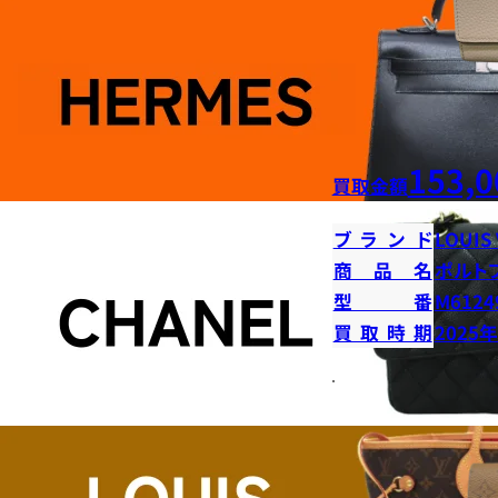
153,0
買取金額
ブランド
LOUIS
商品名
ポルト
型番
M6124
買取時期
2025