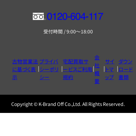
フ
リ
受付時間 / 9:00～18:00
ー
ダ
イ
会
古物営業法
プライバ
宅配買取サ
サイ
ダウン
ヤ
社
に基づく表
シーポリ
ービスご利用
トマ
ロード
ル
概
示
シー
規約
ップ
書類
0120604117
要
Copyright © K-Brand Off Co.,Ltd. All Rights Reserved.