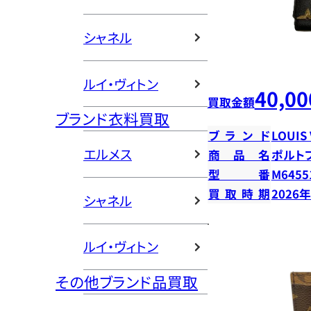
シャネル
ルイ・ヴィトン
40,00
買取金額
ブランド衣料買取
ブランド
LOUIS
エルメス
商品名
ポルト
型番
M6455
買取時期
2026
シャネル
ルイ・ヴィトン
その他ブランド品買取