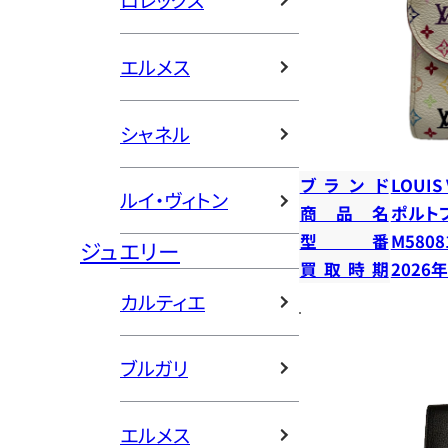
ロレックス
エルメス
シャネル
ブランド
LOUIS
ルイ・ヴィトン
商品名
ポルト
型番
M5808
ジュエリー
買取時期
2026
カルティエ
ブルガリ
エルメス