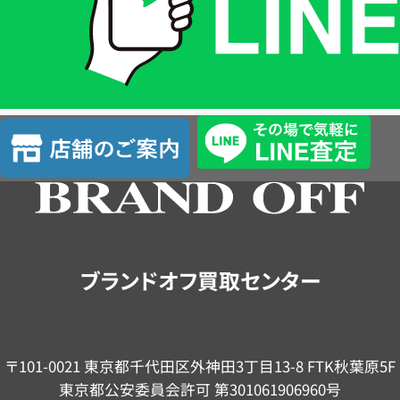
は
LINE
簡
単
査
店
定
舗
の
ご
案
内
ブランドオフ買取センター
〒101-0021 東京都千代田区外神田3丁目13-8 FTK秋葉原5F
東京都公安委員会許可 第301061906960号