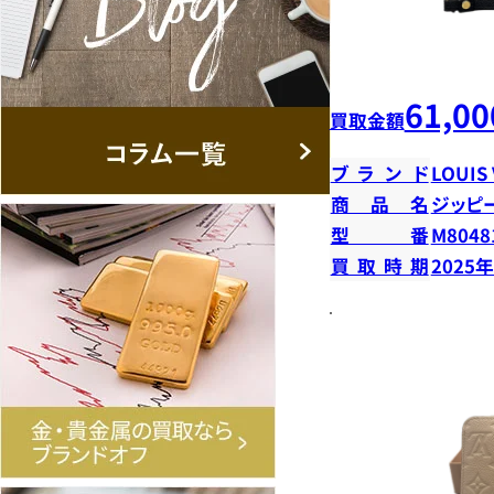
61,00
買取金額
ブランド
LOUIS
商品名
ジッピ
型番
M8048
買取時期
2025