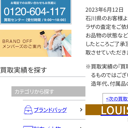
フ
2023年6月12日
リ
石川県のお客様より
ー
ラザの査定をご依
ダ
お品物の状態など
イ
したところご了承
ヤ
取させていただき
ル
0120604117
※買取実績の『買
買取実績を探す
るものではござ
造年代、付属品
カテゴリから探す
<
次の買取
LOUI
ブランドバッグ