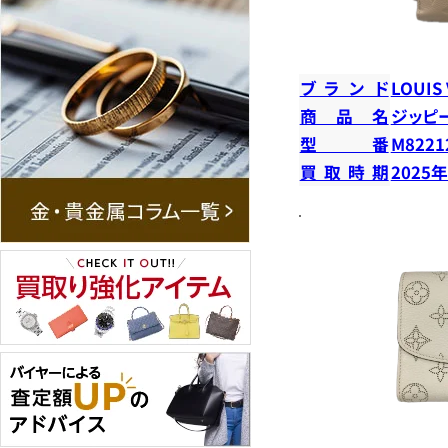
ブランド
LOUIS
商品名
ジッピ
型番
M8221
買取時期
2025