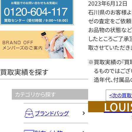
フ
2023年6月12日
リ
石川県のお客様より
ー
ゼの査定をご依頼
ダ
お品物の状態など
イ
したところご了承
ヤ
取させていただき
ル
※買取実績の『買
0120604117
るものではござ
買取実績を探す
造年代、付属品
カテゴリから探す
<
次の買取
LOUI
ブランドバッグ