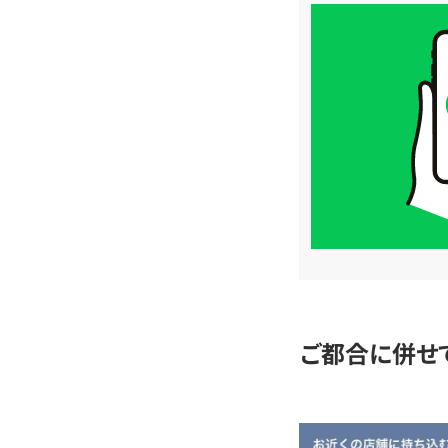
買
取
価
格
は
LINE
簡
単
査
定
ご都合に併せ