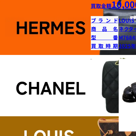
10,00
買取金額
ブランド
LOUIS
商品名
ネクタ
型番
M7684
買取時期
2025