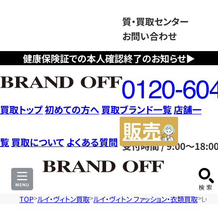
質・買取センター
お問い合わせ
健康保険証での本人確認終了のお知らせ▶
フ
リ
ー
ダ
買取トップ
初めての方へ
買取ブランド一覧
店舗一
イ
販
ヤ
売
覧
買取について
よくある質問
受付時間 / 9:00～18:0
ル
サ
0120604117
イ
ト
TOP
ルイ・ヴィトン買取
ルイ・ヴィトン ファッション・衣類買取
LOU