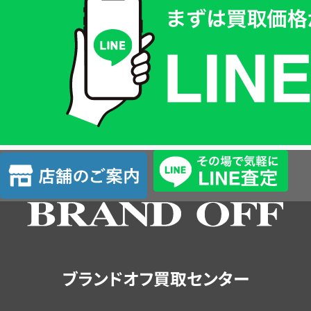
取
価
格
は
LINE
簡
単
査
店
定
舗
の
ご
案
内
ブランドオフ買取センター