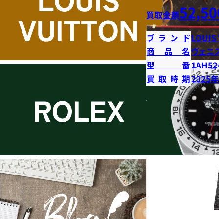
52,50
買取金額
ブランド
LOUIS
商品名
ヴェニ
型番
1AH52
買取時期
2025