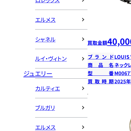
ロレックス
エルメス
シャネル
40,00
買取金額
ブランド
LOUIS
ルイ・ヴィトン
商品名
ネック
ジュエリー
型番
M0067
買取時期
2025
カルティエ
ブルガリ
エルメス