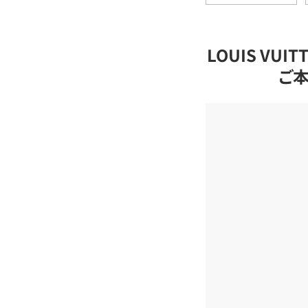
LOUIS VU
ご