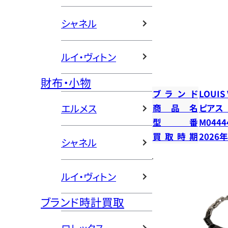
シャネル
ルイ・ヴィトン
財布・小物
ブランド
LOUIS
エルメス
商品名
ピアス
型番
M0444
買取時期
2026
シャネル
ルイ・ヴィトン
ブランド時計買取