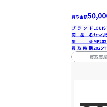
50,00
買取金額
ブランド
LOUIS
商品名
ﾁｬｰﾑ付
型番
MP20
買取時期
2025
買取実