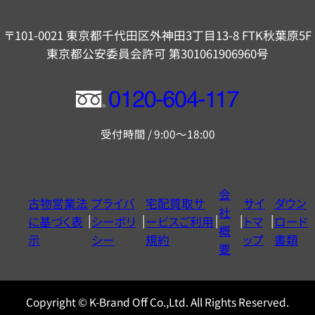
〒101-0021 東京都千代田区外神田3丁目13-8 FTK秋葉原5F
東京都公安委員会許可 第301061906960号
フ
リ
受付時間 / 9:00～18:00
ー
ダ
イ
会
古物営業法
プライバ
宅配買取サ
サイ
ダウン
ヤ
社
に基づく表
シーポリ
ービスご利用
トマ
ロード
ル
概
示
シー
規約
ップ
書類
0120604117
要
Copyright © K-Brand Off Co.,Ltd. All Rights Reserved.