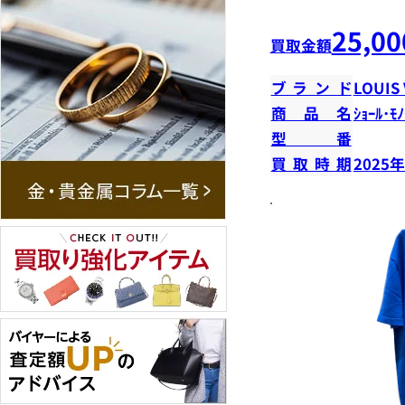
25,00
買取金額
ブランド
LOUIS
商品名
ｼｮｰﾙ･ﾓﾉ
型番
買取時期
2025