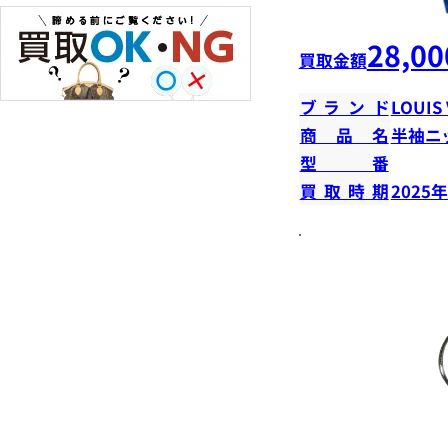
28,00
買取金額
ブランド
LOUIS
商品名
半袖ニ
型番
買取時期
2025