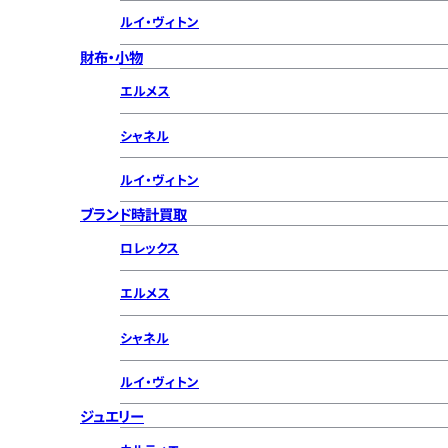
ルイ・ヴィトン
財布・小物
エルメス
シャネル
ルイ・ヴィトン
ブランド時計買取
ロレックス
エルメス
シャネル
ルイ・ヴィトン
ジュエリー