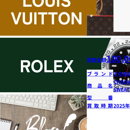
100,0
買取金額
ブランド
その他
CHROM
商品名
SWEAT
型番
買取時期
2025