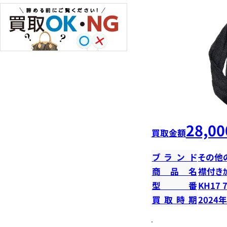
28,00
買取金額
ブランド
その他
商品名
襟付きｶｰ
型番
KH17 
買取時期
2024