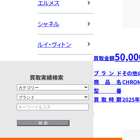
エルメス
シャネル
ルイ・ヴィトン
50,00
買取金額
ブランド
その他
買取実績検索
商品名
CHROM
型番
買取時期
2025