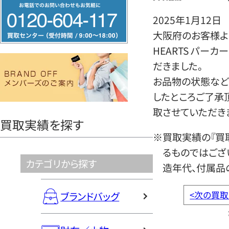
フ
リ
2025年1月12日
ー
大阪府のお客様より
ダ
HEARTS パー
イ
だきました。
ヤ
お品物の状態など
ル
したところご了承
0120604117
取させていただき
買取実績を探す
※買取実績の『買
るものではござ
カテゴリから探す
造年代、付属品
<
次の買取
ブランドバッグ