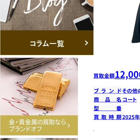
12,00
買取金額
ブランド
その他
商品名
コート
型番
買取時期
2025