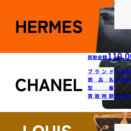
110,0
買取金額
ブランド
その他
商品名
CHRO
型番
買取時期
2025