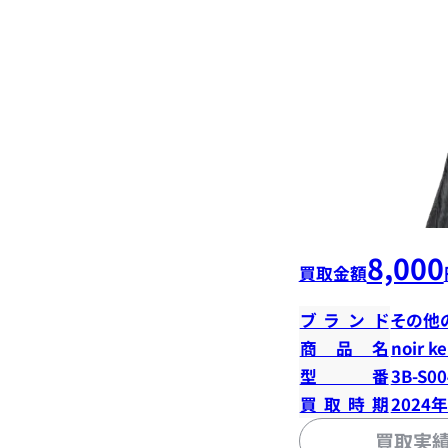
8,000
買取金額
ブランド
その他
商品名
noir k
型番
3B-S00
買取時期
2024
買取実