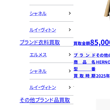
シャネル
ルイ・ヴィトン
85,00
ブランド衣料買取
買取金額
エルメス
ブランド
その他
商品名
HERN
型番
シャネル
買取時期
2025
ルイ・ヴィトン
その他ブランド品買取