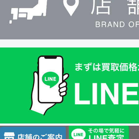
買
取
価
格
は
LINE
簡
単
査
店
定