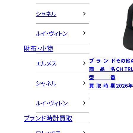
シャネル
ルイ・ヴィトン
財布・小物
ブランド
その他
エルメス
商品名
CH T
型番
シャネル
買取時期
2026
ルイ・ヴィトン
ブランド時計買取