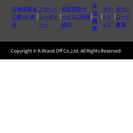
イ
会
古物営業法
プライバ
宅配買取サ
サイ
ダウン
ヤ
社
に基づく表
シーポリ
ービスご利用
トマ
ロード
ル
概
示
シー
規約
ップ
書類
0120604117
要
Copyright © K-Brand Off Co.,Ltd. All Rights Reserved.