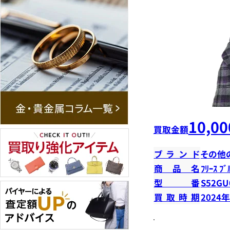
10,00
買取金額
ブランド
その他
商品名
ﾌﾘｰｽ ﾌﾞ
型番
S52GU
買取時期
2024