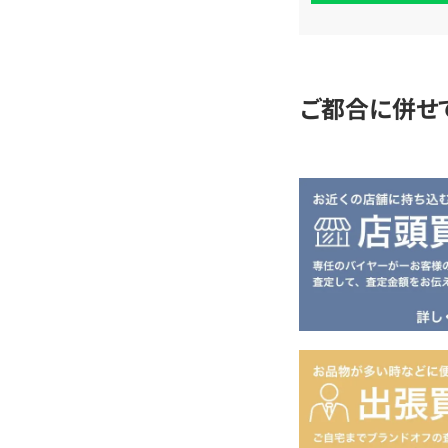
査
定
ご都合に併せ