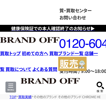
質・買取センター
お問い合わせ
健康保険証での本人確認終了のお知らせ▶
フ
リ
ー
ダ
買取トップ
初めての方へ
買取ブランド一覧
店舗一
イ
販
ヤ
売
覧
買取について
よくある質問
受付時間 / 9:00～18:0
ル
サ
0120604117
イ
ト
TOP
買取実績
その他のブランド その他のブランド CHROME HEA