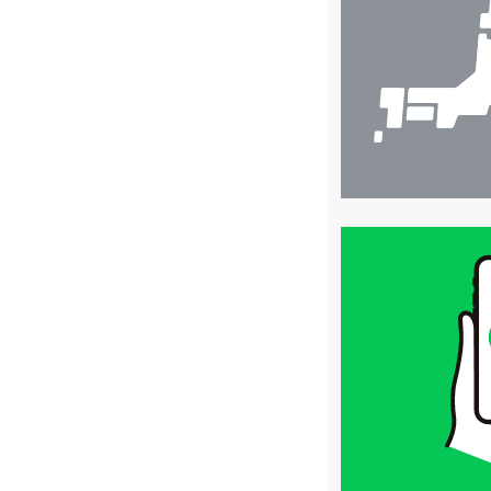
検
索
買
取
価
格
は
LINE
簡
単