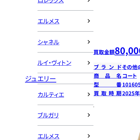
ロレックス
エルメス
シャネル
80,00
買取金額
ルイ・ヴィトン
ブランド
その他
商品名
コート
ジュエリー
型番
10160
買取時期
2025
カルティエ
ブルガリ
エルメス