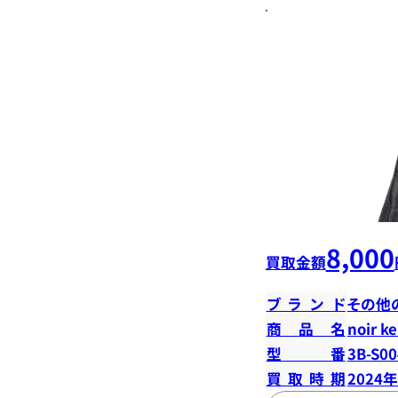
8,000
買取金額
ブランド
その他
商品名
noir k
型番
3B-S00
買取時期
2024