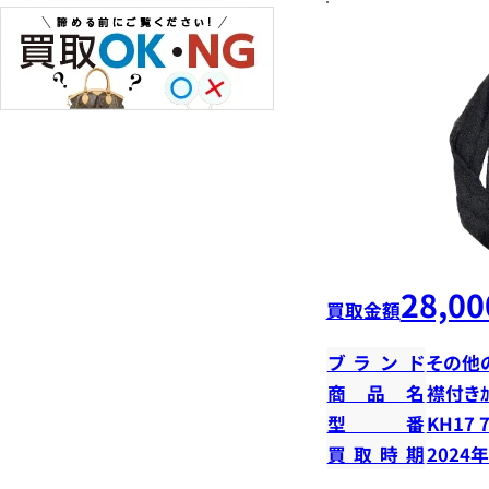
28,00
買取金額
ブランド
その他
商品名
襟付きｶｰ
型番
KH17 
買取時期
2024