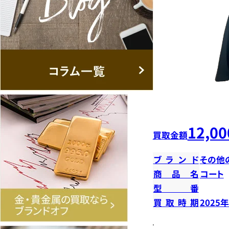
12,00
買取金額
ブランド
その他
商品名
コート
型番
買取時期
2025