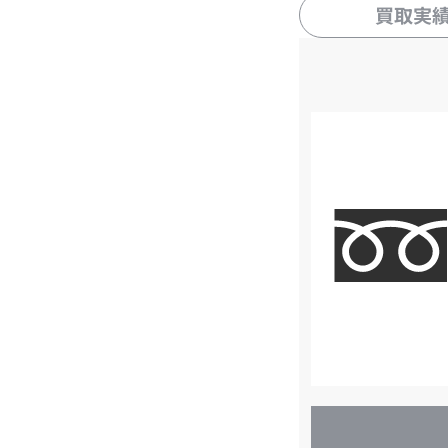
買取実
店