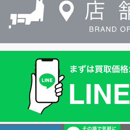
索
買
取
価
格
は
LINE
簡
単
査
店