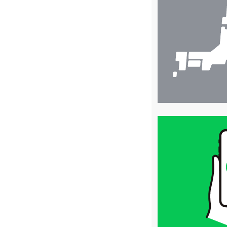
舗
検
索
買
取
価
格
は
LINE
簡