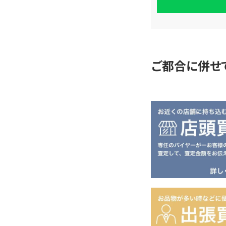
単
査
定
ご都合に併せ