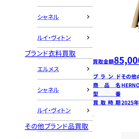
シャネル
ルイ・ヴィトン
ブランド衣料買取
85,00
買取金額
エルメス
ブランド
その他
商品名
HERN
シャネル
型番
買取時期
2025
ルイ・ヴィトン
その他ブランド品買取