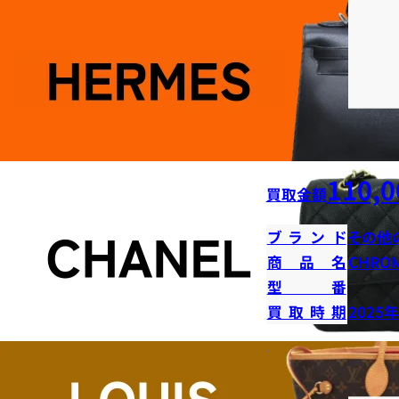
110,0
買取金額
ブランド
その他
商品名
CHRO
型番
買取時期
2025