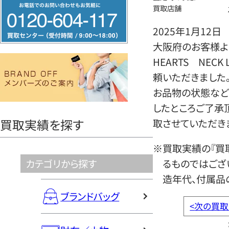
フ
買取店舗
リ
2025年1月12日
ー
大阪府のお客様より
ダ
HEARTS NECK
イ
頼いただきました
ヤ
お品物の状態など
ル
したところご了承
0120604117
買取実績を探す
取させていただき
※買取実績の『買
カテゴリから探す
るものではござ
造年代、付属品
ブランドバッグ
<
次の買取