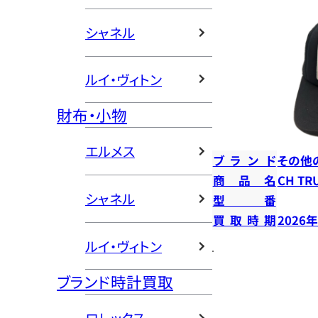
シャネル
ルイ・ヴィトン
財布・小物
エルメス
ブランド
その他
商品名
CH T
シャネル
型番
買取時期
2026
ルイ・ヴィトン
ブランド時計買取