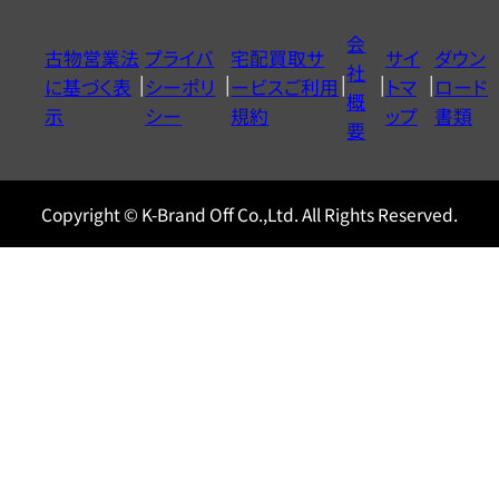
イ
会
古物営業法
プライバ
宅配買取サ
サイ
ダウン
ヤ
社
に基づく表
シーポリ
ービスご利用
トマ
ロード
ル
概
示
シー
規約
ップ
書類
0120604117
要
Copyright © K-Brand Off Co.,Ltd. All Rights Reserved.