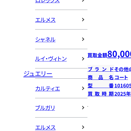
ロレックス
エルメス
シャネル
80,00
買取金額
ルイ・ヴィトン
ブランド
その他
ジュエリー
商品名
コート
型番
10160
カルティエ
買取時期
2025
ブルガリ
エルメス