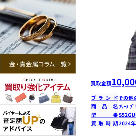
10,00
買取金額
ブランド
その他
商品名
ﾌﾘｰｽ ﾌﾞ
型番
S52GU
買取時期
2024