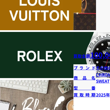
100,0
買取金額
ブランド
その他
CHROM
商品名
SWEAT
型番
買取時期
2025