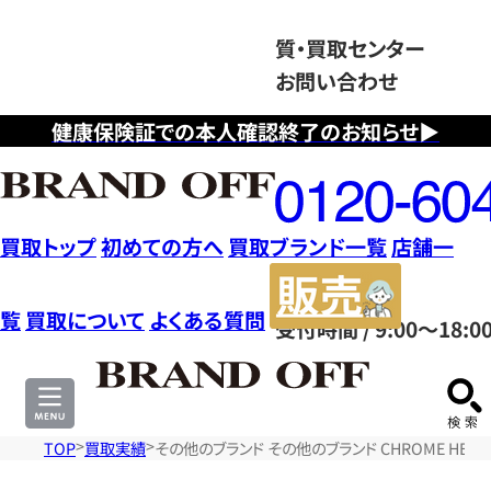
質・買取センター
お問い合わせ
健康保険証での本人確認終了のお知らせ▶
フ
リ
ー
ダ
買取トップ
初めての方へ
買取ブランド一覧
店舗一
イ
販
ヤ
売
覧
買取について
よくある質問
受付時間 / 9:00～18:0
ル
サ
0120604117
イ
ト
TOP
買取実績
その他のブランド その他のブランド CHROME HEART