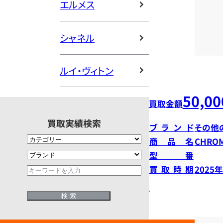
エルメス
シャネル
ルイ・ヴィトン
50,00
買取金額
買取実績検索
ブランド
その他
商品名
CHROM
型番
買取時期
2025