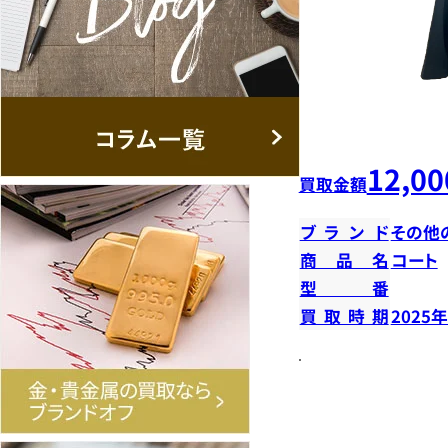
12,00
買取金額
ブランド
その他
商品名
コート
型番
買取時期
2025