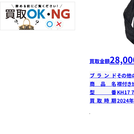
28,00
買取金額
ブランド
その他
商品名
襟付きｶｰ
型番
KH17 
買取時期
2024