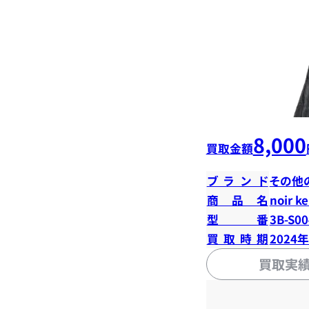
8,000
買取金額
ブランド
その他
商品名
noir k
型番
3B-S00
買取時期
2024
買取実