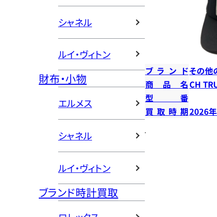
シャネル
ルイ・ヴィトン
ブランド
その他
財布・小物
商品名
CH T
型番
エルメス
買取時期
2026
シャネル
ルイ・ヴィトン
ブランド時計買取