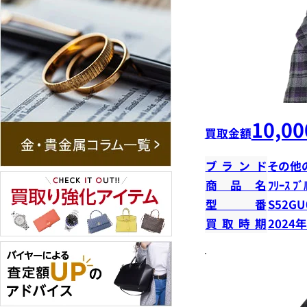
10,00
買取金額
ブランド
その他
商品名
ﾌﾘｰｽ ﾌﾞ
型番
S52GU
買取時期
2024