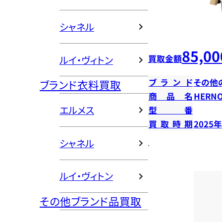
シャネル
85,00
買取金額
ルイ・ヴィトン
ブランド
その他
ブランド衣料買取
商品名
HERN
エルメス
型番
買取時期
2025
シャネル
ルイ・ヴィトン
その他ブランド品買取