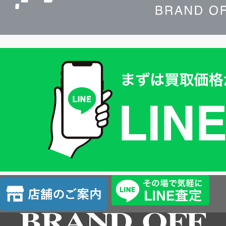
買
取
価
格
は
LINE
簡
単
査
店
定
舗
の