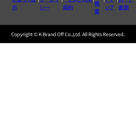
ル
概
示
シー
規約
ップ
書類
0120604117
要
Copyright © K-Brand Off Co.,Ltd. All Rights Reserved.