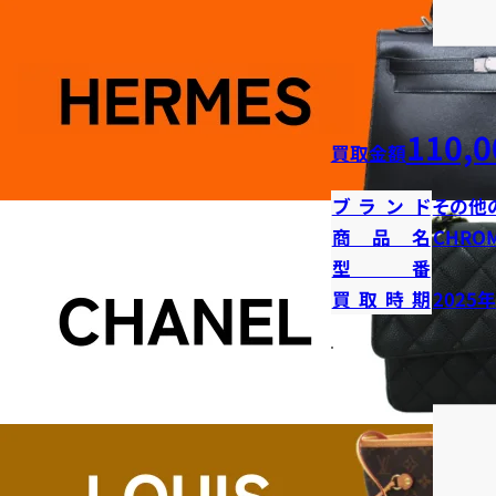
110,0
買取金額
ブランド
その他
商品名
CHRO
型番
買取時期
2025