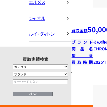
エルメス
シャネル
50,00
買取金額
ルイ・ヴィトン
ブランド
その他
商品名
CHROM
型番
買取実績検索
買取時期
2025