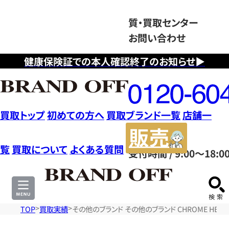
質・買取センター
お問い合わせ
健康保険証での本人確認終了のお知らせ▶
フ
リ
ー
ダ
買取トップ
初めての方へ
買取ブランド一覧
店舗一
イ
販
ヤ
売
覧
買取について
よくある質問
受付時間 / 9:00～18:0
ル
サ
0120604117
イ
ト
TOP
買取実績
その他のブランド その他のブランド CHROME HEA