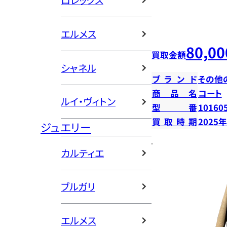
ロレックス
エルメス
80,00
買取金額
シャネル
ブランド
その他
商品名
コート
ルイ・ヴィトン
型番
10160
買取時期
2025
ジュエリー
カルティエ
ブルガリ
エルメス