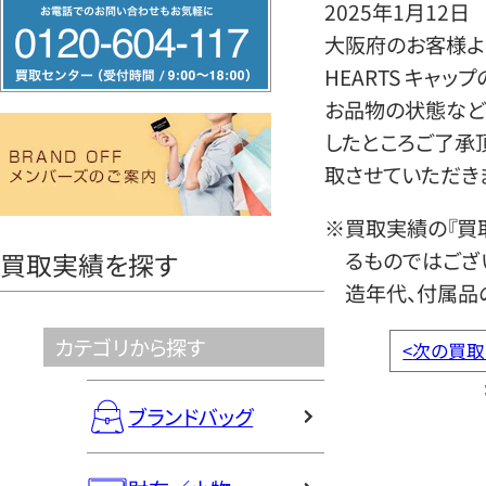
フ
2025年1月12日
リ
大阪府のお客様より
ー
HEARTS キャ
ダ
お品物の状態など
イ
したところご了承
ヤ
取させていただき
ル
※買取実績の『買
0120604117
るものではござ
買取実績を探す
造年代、付属品
カテゴリから探す
<
次の買取
ブランドバッグ