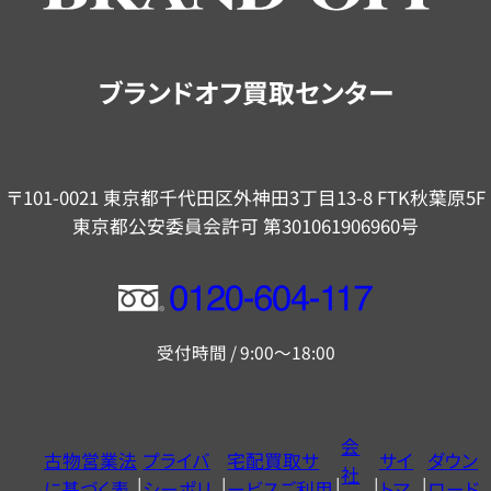
ご
案
内
ブランドオフ買取センター
〒101-0021 東京都千代田区外神田3丁目13-8 FTK秋葉原5F
東京都公安委員会許可 第301061906960号
フ
リ
受付時間 / 9:00～18:00
ー
ダ
イ
会
古物営業法
プライバ
宅配買取サ
サイ
ダウン
ヤ
社
に基づく表
シーポリ
ービスご利用
トマ
ロード