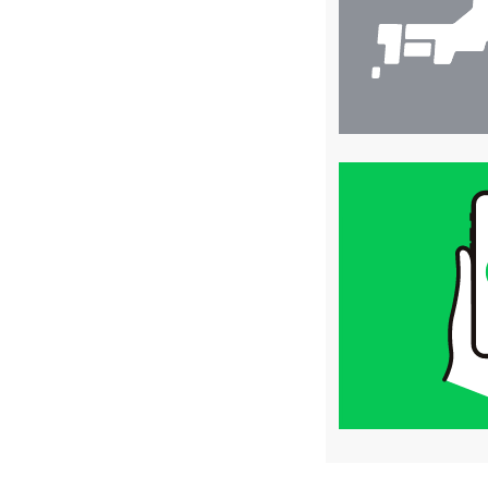
買
取
価
格
は
LINE
簡
単
査
定