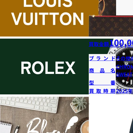
100,0
買取金額
ブランド
その他
CHROM
商品名
SWEAT
型番
買取時期
2025