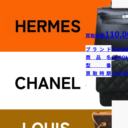
110,0
買取金額
ブランド
その他
商品名
CHRO
型番
買取時期
2025