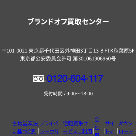
案
内
ブランドオフ買取センター
〒101-0021 東京都千代田区外神田3丁目13-8 FTK秋葉原5F
東京都公安委員会許可 第301061906960号
フ
リ
受付時間 / 9:00～18:00
ー
ダ
イ
会
古物営業法
プライバ
宅配買取サ
サイ
ダウン
ヤ
社
に基づく表
シーポリ
ービスご利用
トマ
ロード
ル
概