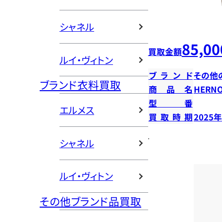
シャネル
85,00
買取金額
ルイ・ヴィトン
ブランド
その他
ブランド衣料買取
商品名
HERN
型番
エルメス
買取時期
2025
シャネル
ルイ・ヴィトン
その他ブランド品買取