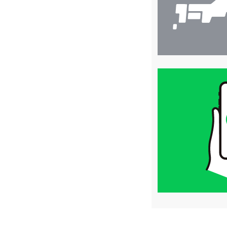
買
取
価
格
は
LINE
簡
単
査
定