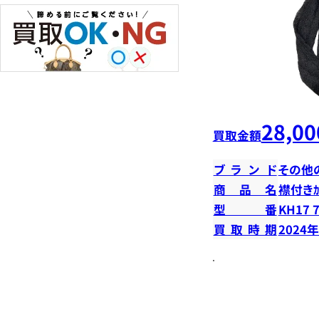
28,00
買取金額
ブランド
その他
商品名
襟付きｶｰ
型番
KH17 
買取時期
2024