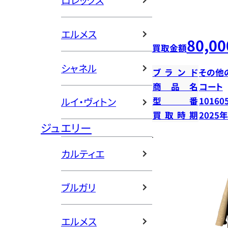
ロレックス
エルメス
80,00
買取金額
シャネル
ブランド
その他
商品名
コート
型番
10160
ルイ・ヴィトン
買取時期
2025
ジュエリー
カルティエ
ブルガリ
エルメス