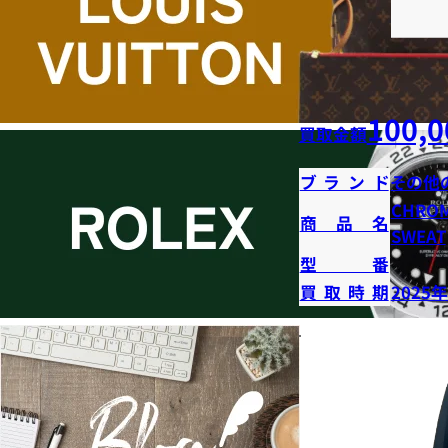
100,0
買取金額
ブランド
その他
CHROM
商品名
SWEAT
型番
買取時期
2025