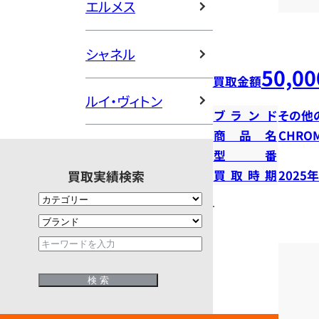
エルメス
シャネル
50,00
買取金額
ルイ・ヴィトン
ブランド
その他
商品名
CHROM
型番
買取実績検索
買取時期
2025