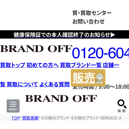
質・買取センター
お問い合わせ
健康保険証での本人確認終了のお知らせ▶
フ
リ
ー
ダ
買取トップ
初めての方へ
買取ブランド一覧
店舗一
イ
販
ヤ
売
覧
買取について
よくある質問
受付時間 / 9:00～18:0
ル
サ
0120604117
イ
ト
TOP
買取実績
その他のブランド その他のブランド VERSACE メデ