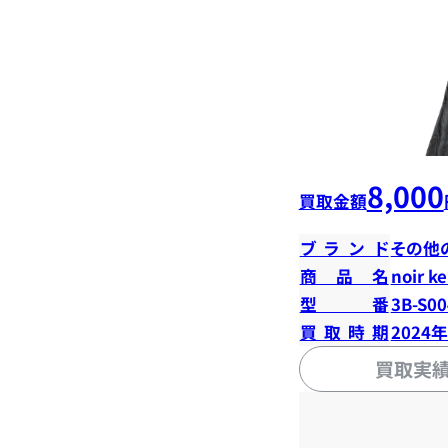
8,000
買取金額
ブランド
その他
商品名
noir k
型番
3B-S00
買取時期
2024
買取実