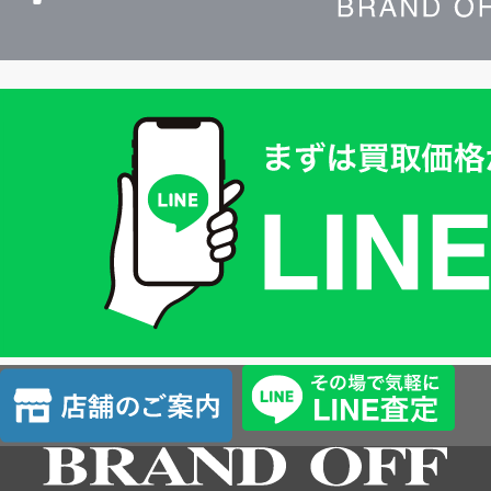
買
取
価
格
は
LINE
簡
単
査
店
定
舗
の
ご