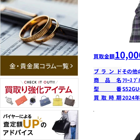
10,00
買取金額
ブランド
その他
商品名
ﾌﾘｰｽ ﾌﾞ
型番
S52GU
買取時期
2024