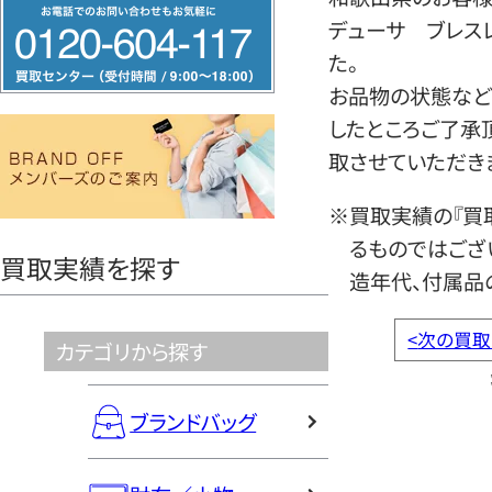
フ
デューサ ブレス
リ
た。
ー
お品物の状態など
ダ
したところご了承
イ
取させていただき
ヤ
ル
※買取実績の『買
0120604117
るものではござ
買取実績を探す
造年代、付属品
<
次の買取
カテゴリから探す
ブランドバッグ