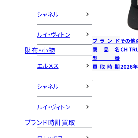
シャネル
ルイ・ヴィトン
ブランド
その他
財布・小物
商品名
CH T
型番
エルメス
買取時期
2026
シャネル
ルイ・ヴィトン
ブランド時計買取