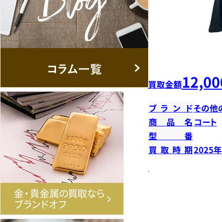
12,00
買取金額
ブランド
その他
商品名
コート
型番
買取時期
2025