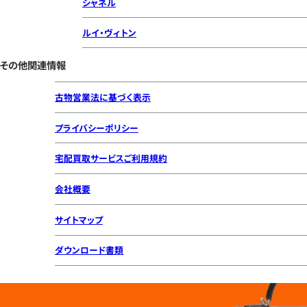
シャネル
ルイ・ヴィトン
その他関連情報
古物営業法に基づく表示
プライバシーポリシー
宅配買取サービスご利用規約
会社概要
サイトマップ
ダウンロード書類