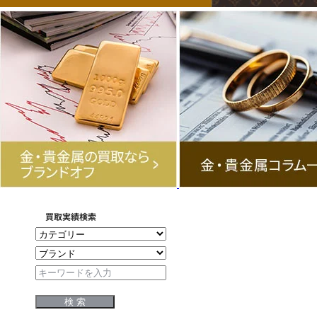
買取実績検索