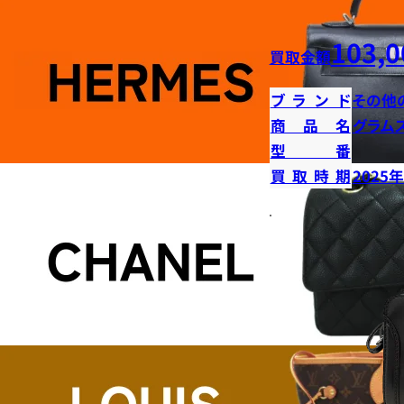
103,0
買取金額
ブランド
その他
商品名
グラム
型番
買取時期
2025