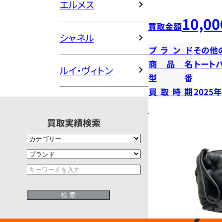
エルメス
10,00
買取金額
シャネル
ブランド
その他
商品名
トート
ルイ・ヴィトン
型番
買取時期
2025
買取実績検索