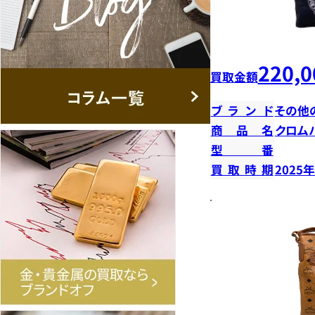
220,0
買取金額
ブランド
その他
商品名
クロム
型番
買取時期
2025