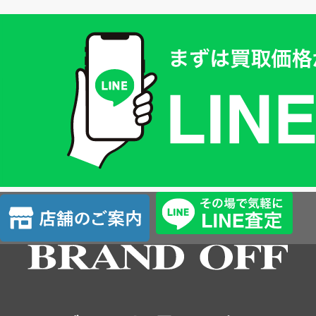
買
取
価
格
は
LINE
簡
単
査
店
定
舗
の
ご
案
内