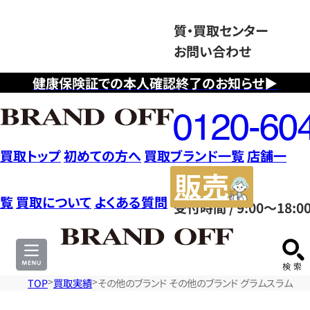
質・買取センター
お問い合わせ
健康保険証での本人確認終了のお知らせ▶
フ
リ
ー
ダ
買取トップ
初めての方へ
買取ブランド一覧
店舗一
イ
販
ヤ
売
覧
買取について
よくある質問
受付時間 / 9:00～18:0
ル
サ
0120604117
イ
ト
TOP
買取実績
その他のブランド その他のブランド グラムスラムバッ