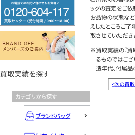
フ
ッグの査定をご依
リ
お品物の状態など
ー
えしたところご了
ダ
取させていただき
イ
ヤ
※買取実績の『買
ル
るものではござ
0120604117
造年代、付属品
買取実績を探す
<
次の買取
カテゴリから探す
ブランドバッグ