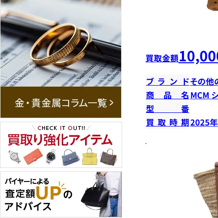
10,00
買取金額
ブランド
その他
商品名
MCM 
型番
買取時期
2025