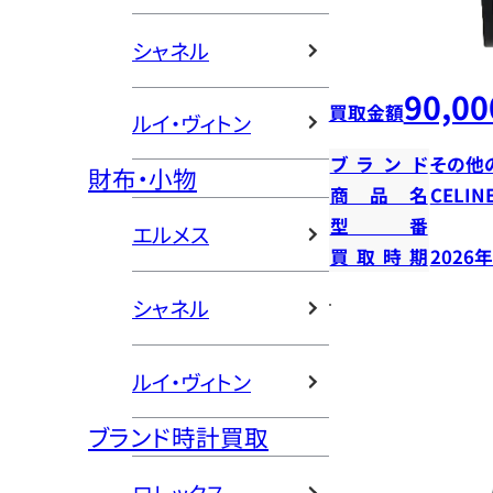
シャネル
90,00
買取金額
ルイ・ヴィトン
ブランド
その他
財布・小物
商品名
CELI
型番
エルメス
買取時期
2026
シャネル
ルイ・ヴィトン
ブランド時計買取