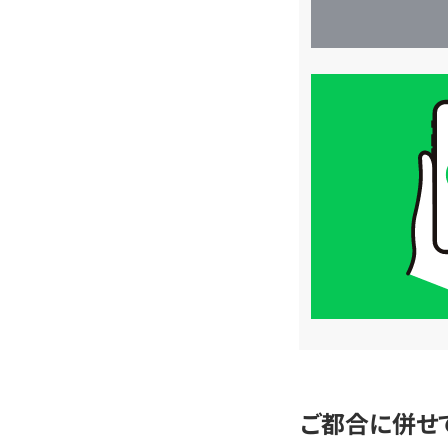
買
取
価
格
は
LINE
簡
単
査
定
ご都合に併せ