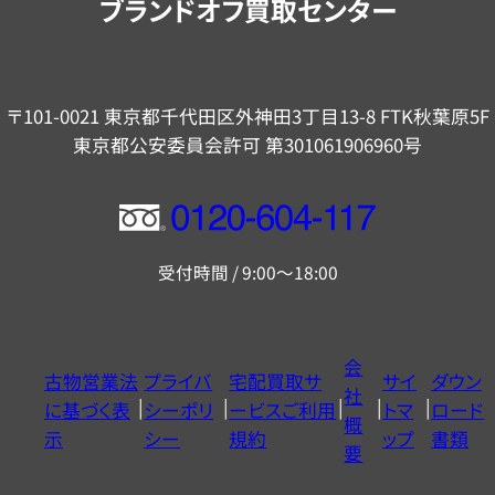
ブランドオフ買取センター
〒101-0021 東京都千代田区外神田3丁目13-8 FTK秋葉原5F
東京都公安委員会許可 第301061906960号
フ
リ
受付時間 / 9:00～18:00
ー
ダ
イ
会
古物営業法
プライバ
宅配買取サ
サイ
ダウン
ヤ
社
に基づく表
シーポリ
ービスご利用
トマ
ロード
ル
概
示
シー
規約
ップ
書類
0120604117
要