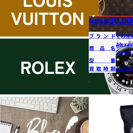
30,00
買取金額
ブランド
その他
Alexan
商品名
2wayﾊﾞ
型番
買取時期
2025