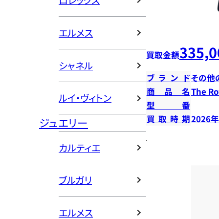
ロレックス
エルメス
335,0
買取金額
シャネル
ブランド
その他
商品名
The 
ルイ・ヴィトン
型番
買取時期
2026
ジュエリー
カルティエ
ブルガリ
エルメス