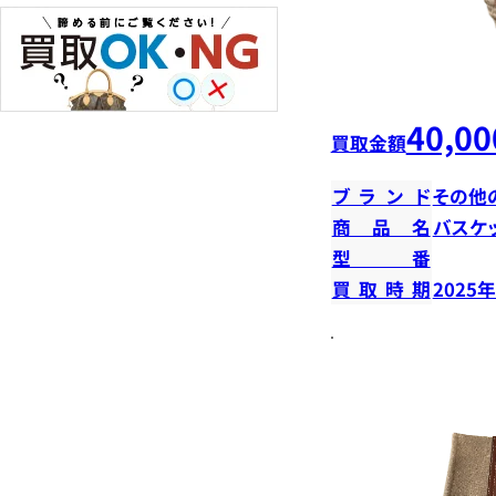
40,00
買取金額
ブランド
その他
商品名
バスケ
型番
買取時期
2025