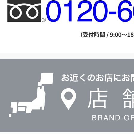
フ
リ
ー
ダ
（受付時間 / 9:00～18
イ
ヤ
ル
店
0120604117
舗
検
索