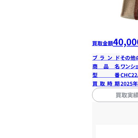
40,00
買取金額
ブランド
その他
商品名
ワンシ
型番
CHC22
買取時期
2025
買取実