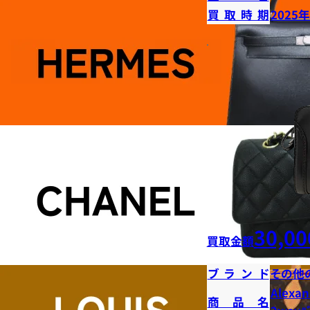
買取時期
2025
30,00
買取金額
ブランド
その他
Alexan
商品名