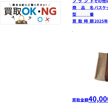
ブランド
その他
商品名
バスケ
型番
買取時期
2025
40,00
買取金額