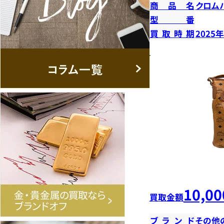
商品名
クロム
型番
買取時期
2025
10,00
買取金額
ブランド
その他