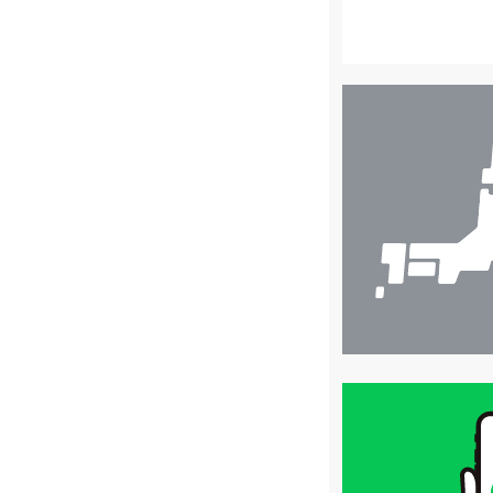
店
舗
検
索
買
取
価