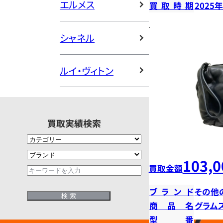
エルメス
買取時期
2025
シャネル
ルイ・ヴィトン
買取実績検索
103,0
買取金額
ブランド
その他
商品名
グラム
型番