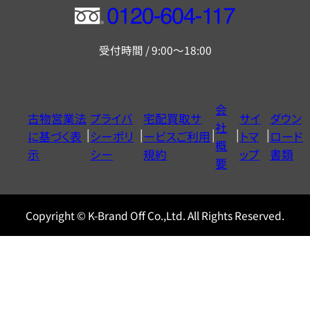
フ
リ
受付時間 / 9:00～18:00
ー
ダ
イ
会
古物営業法
プライバ
宅配買取サ
サイ
ダウン
ヤ
社
に基づく表
シーポリ
ービスご利用
トマ
ロード
ル
概
示
シー
規約
ップ
書類
0120604117
要
Copyright © K-Brand Off Co.,Ltd. All Rights Reserved.