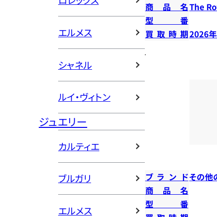
ロレックス
商品名
The 
型番
エルメス
買取時期
2026
シャネル
ルイ・ヴィトン
ジュエリー
カルティエ
ブランド
その他
ブルガリ
商品名
型番
エルメス