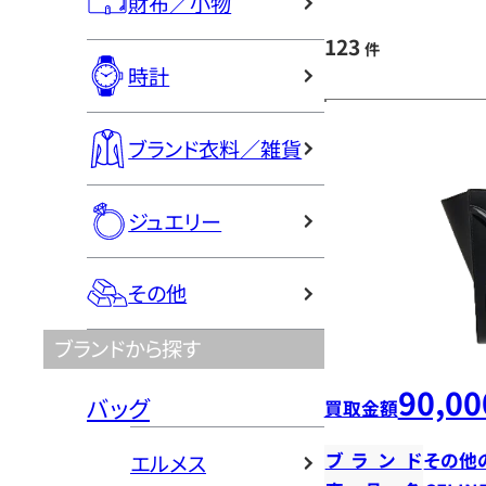
財布／小物
123
件
時計
ブランド衣料／雑貨
ジュエリー
その他
ブランドから探す
90,00
バッグ
買取金額
ブランド
その他
エルメス