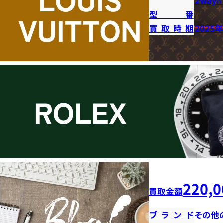
2wayﾊﾞ
型番
買取時期
2025
220,0
買取金額
ブランド
その他