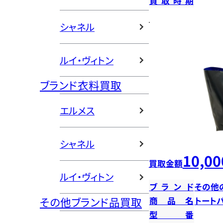
買取時期
シャネル
ルイ・ヴィトン
ブランド衣料買取
エルメス
シャネル
10,00
買取金額
ルイ・ヴィトン
ブランド
その他
その他ブランド品買取
商品名
トート
型番