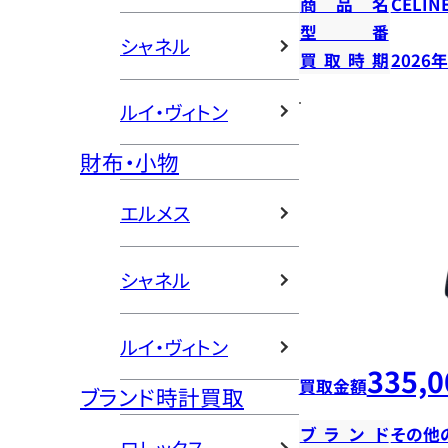
商品名
CELI
型番
シャネル
買取時期
2026
ルイ・ヴィトン
財布・小物
エルメス
シャネル
ルイ・ヴィトン
335,0
買取金額
ブランド時計買取
ブランド
その他