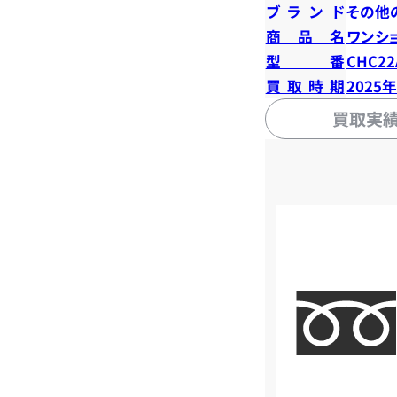
ブランド
その他
商品名
ワンシ
型番
CHC22
買取時期
2025
買取実