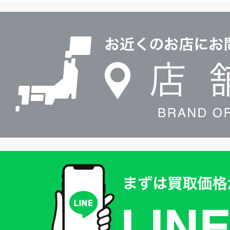
ル
店
0120604117
舗
検
索
買
取
価
格
は