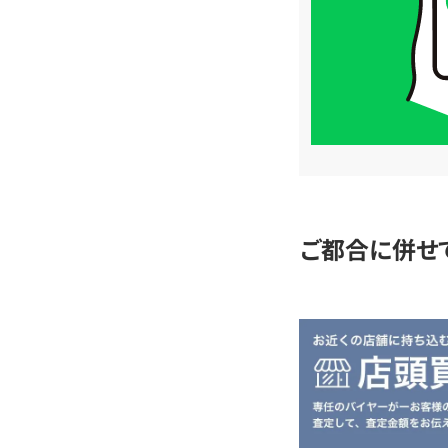
格
は
LINE
簡
単
査
定
ご都合に併せ