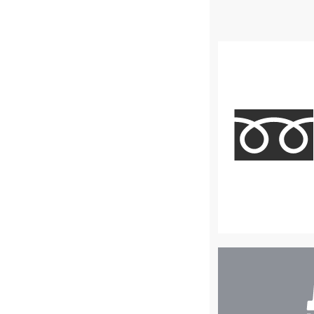
店
舗
検