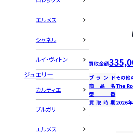
ロレックス
エルメス
シャネル
ルイ・ヴィトン
335,0
買取金額
ジュエリー
ブランド
その他
商品名
The 
カルティエ
型番
買取時期
2026
ブルガリ
エルメス