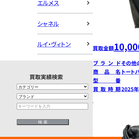
エルメス
シャネル
ルイ・ヴィトン
10,00
買取金額
ブランド
その他
商品名
トート
買取実績検索
型番
買取時期
2025