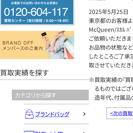
フ
リ
2025年5月25日
ー
東京都のお客様よりそ
ダ
McQueen/ｽｶﾙ ﾊ
イ
ご依頼いただきま
ヤ
お品物の状態など
ル
したところご了承
0120604117
取させていただき
買取実績を探す
※買取実績の『買
るものではござ
カテゴリから探す
造年代、付属品
<
次の買取
ブランドバッグ