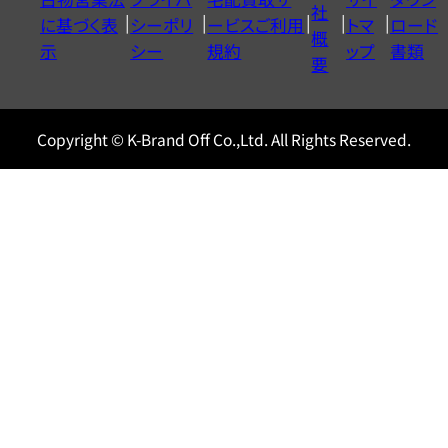
ヤ
社
に基づく表
シーポリ
ービスご利用
トマ
ロード
ル
概
示
シー
規約
ップ
書類
0120604117
要
Copyright © K-Brand Off Co.,Ltd. All Rights Reserved.