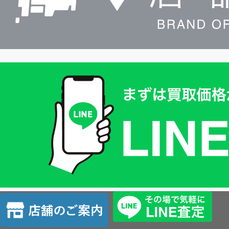
買
取
価
格
は
LINE
簡
単
査
店
定
舗