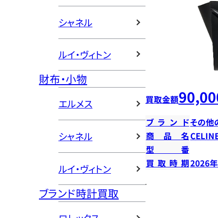
シャネル
ルイ・ヴィトン
財布・小物
90,00
買取金額
エルメス
ブランド
その他
シャネル
商品名
CELI
型番
買取時期
2026
ルイ・ヴィトン
ブランド時計買取