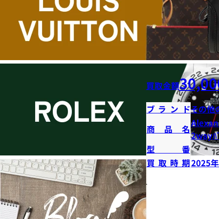
30,00
買取金額
ブランド
その他
Alexan
商品名
2wayﾊﾞ
型番
買取時期
2025