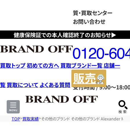
質・買取センター
お問い合わせ
健康保険証での本人確認終了のお知らせ▶
フ
リ
ー
ダ
買取トップ
初めての方へ
買取ブランド一覧
店舗一
イ
販
ヤ
売
覧
買取について
よくある質問
受付時間 / 9:00～18:0
ル
サ
0120604117
イ
ト
TOP
買取実績
その他のブランド その他のブランド Alexander McQue