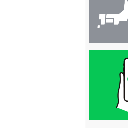
索
買
取
価
格
は
LINE
簡
単
査