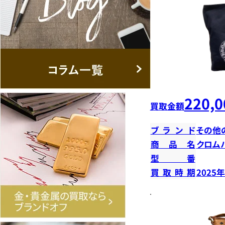
220,0
買取金額
ブランド
その他
商品名
クロム
型番
買取時期
2025