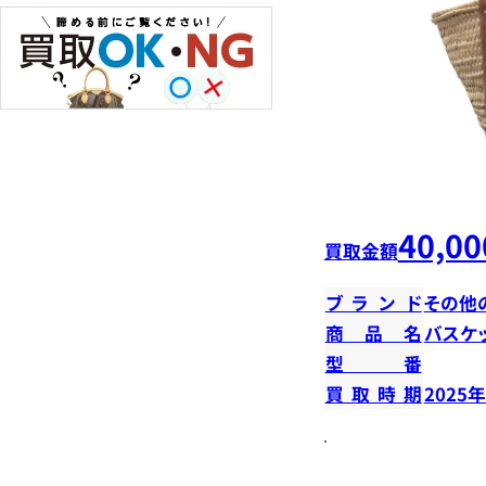
40,00
買取金額
ブランド
その他
商品名
バスケ
型番
買取時期
2025