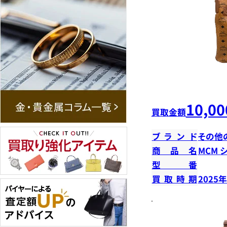
10,00
買取金額
ブランド
その他
商品名
MCM 
型番
買取時期
2025