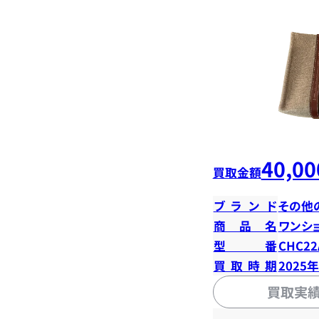
40,00
買取金額
ブランド
その他
商品名
ワンシ
型番
CHC22
買取時期
2025
買取実