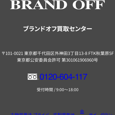
の
ご
案
内
ブランドオフ買取センター
〒101-0021 東京都千代田区外神田3丁目13-8 FTK秋葉原5F
東京都公安委員会許可 第301061906960号
フ
リ
受付時間 / 9:00～18:00
ー
ダ
イ
会
古物営業法
プライバ
宅配買取サ
サイ
ダウン