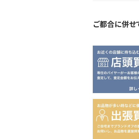
定
ご都合に併せ