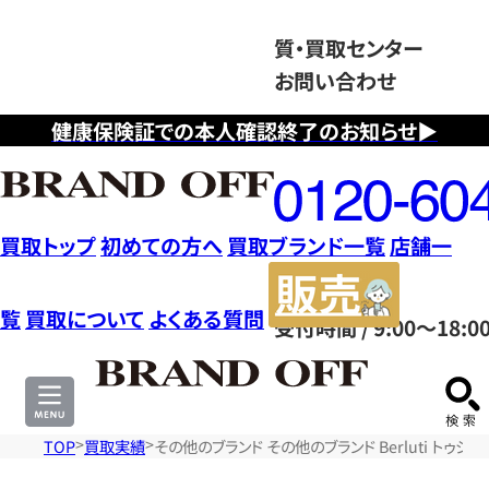
質・買取センター
お問い合わせ
健康保険証での本人確認終了のお知らせ▶
フ
リ
ー
ダ
買取トップ
初めての方へ
買取ブランド一覧
店舗一
イ
販
ヤ
売
覧
買取について
よくある質問
受付時間 / 9:00～18:0
ル
サ
0120604117
イ
ト
TOP
買取実績
その他のブランド その他のブランド Berluti トゥ