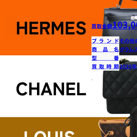
103,0
買取金額
ブランド
その他
商品名
グラム
型番
買取時期
2025