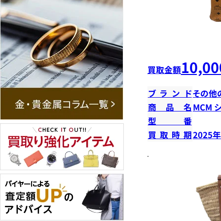
10,00
買取金額
ブランド
その他
商品名
MCM 
型番
買取時期
2025