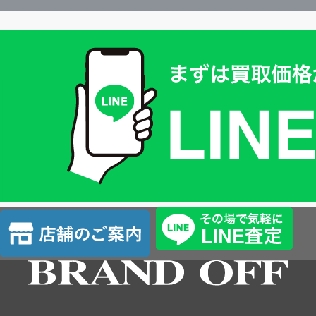
買
取
価
格
は
LINE
簡
単
査
店
定
舗
の
ご
案