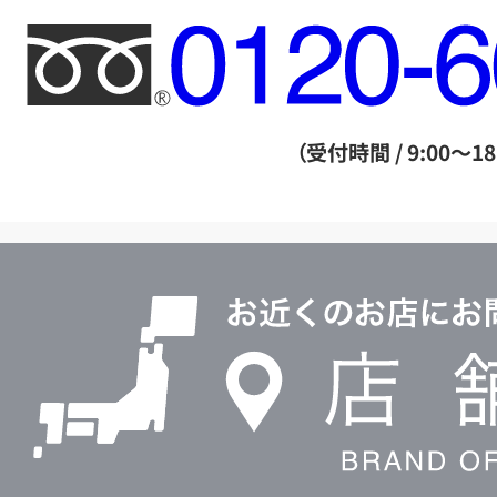
フ
リ
ー
ダ
（受付時間 / 9:00～18
イ
ヤ
ル
店
0120604117
舗
検
索