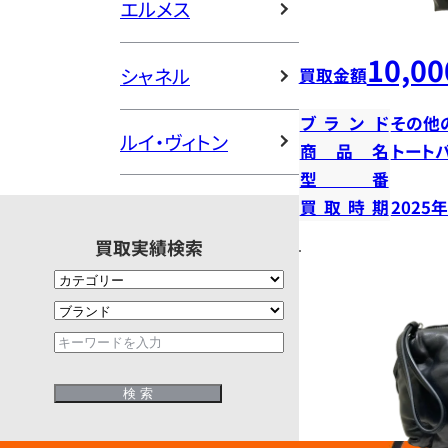
エルメス
10,00
シャネル
買取金額
ブランド
その他
ルイ・ヴィトン
商品名
トート
型番
買取時期
2025
買取実績検索