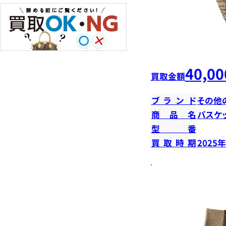
40,00
買取金額
ブランド
その他
商品名
バスケ
型番
買取時期
2025