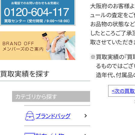
フ
大阪府のお客様よりそ
リ
ュールの査定をご
ー
お品物の状態など
ダ
したところご了承
イ
取させていただき
ヤ
ル
※買取実績の『買
0120604117
るものではござ
買取実績を探す
造年代、付属品
<
次の買取
カテゴリから探す
ブランドバッグ