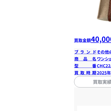
40,00
買取金額
ブランド
その他
商品名
ワンシ
型番
CHC22
買取時期
2025
買取実