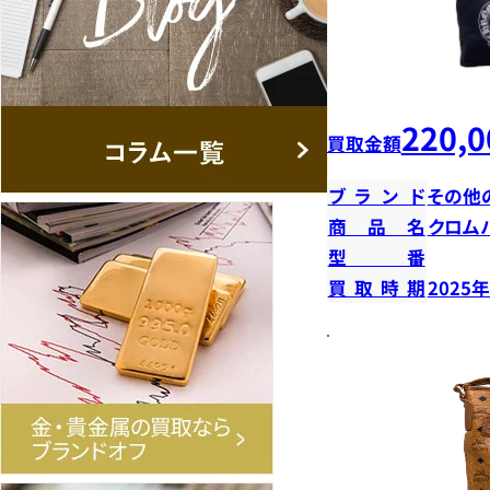
220,0
買取金額
ブランド
その他
商品名
クロム
型番
買取時期
2025