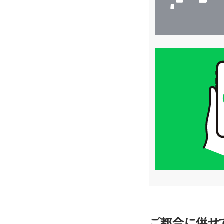
買
取
価
格
は
LINE
簡
単
査
定
ご都合に併せ