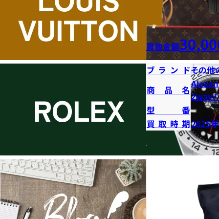
30,00
買取金額
ブランド
その他
Alexan
商品名
2wayﾊﾞ
型番
買取時期
2025