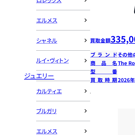
ロレックス
エルメス
335,0
シャネル
買取金額
ブランド
その他
ルイ・ヴィトン
商品名
The 
型番
ジュエリー
買取時期
2026
カルティエ
ブルガリ
エルメス