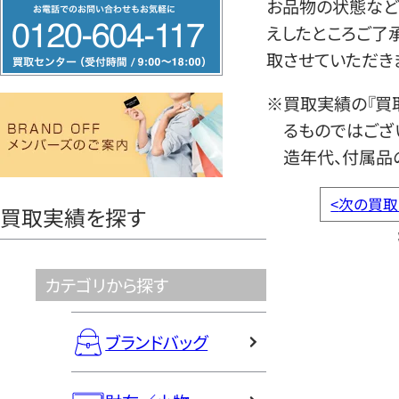
フ
お品物の状態など
リ
えしたところご了
ー
取させていただき
ダ
※買取実績の『買
イ
るものではござ
ヤ
造年代、付属品
ル
0120604117
<
次の買取
買取実績を探す
カテゴリから探す
ブランドバッグ