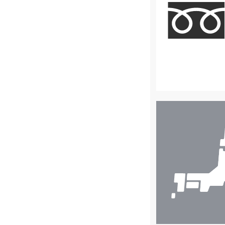
店
舗
検
索