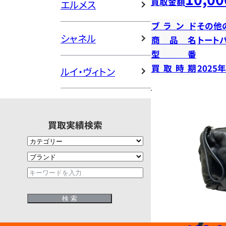
買取金額
エルメス
ブランド
その他
シャネル
商品名
トート
型番
買取時期
2025
ルイ・ヴィトン
買取実績検索