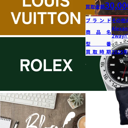
30,00
買取金額
ブランド
その他
Alexan
商品名
2wayﾊﾞ
型番
買取時期
2025