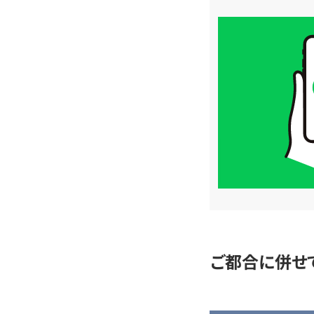
買
取
価
格
は
LINE
簡
単
査
定
ご都合に併せ