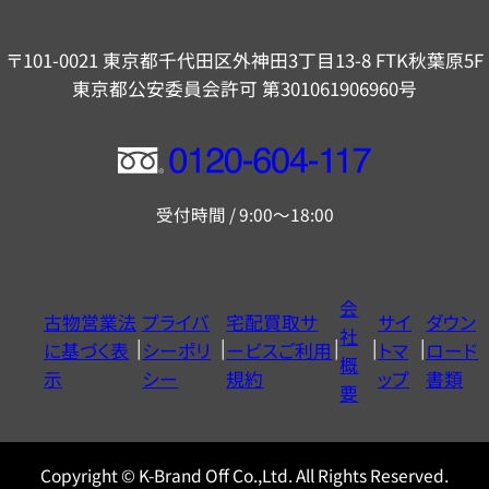
〒101-0021 東京都千代田区外神田3丁目13-8 FTK秋葉原5F
東京都公安委員会許可 第301061906960号
フ
リ
受付時間 / 9:00～18:00
ー
ダ
イ
会
古物営業法
プライバ
宅配買取サ
サイ
ダウン
ヤ
社
に基づく表
シーポリ
ービスご利用
トマ
ロード
ル
概
示
シー
規約
ップ
書類
0120604117
要
Copyright © K-Brand Off Co.,Ltd. All Rights Reserved.