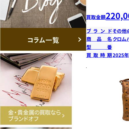
220,0
買取金額
ブランド
その他
商品名
クロム
型番
買取時期
2025