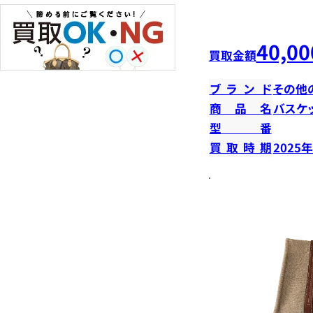
40,00
買取金額
ブランド
その他
商品名
バスケ
型番
買取時期
2025