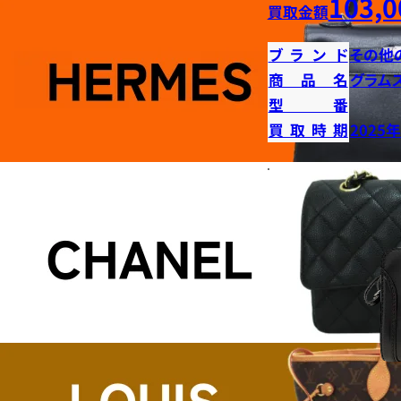
103,0
買取金額
ブランド
その他
商品名
グラム
型番
買取時期
2025