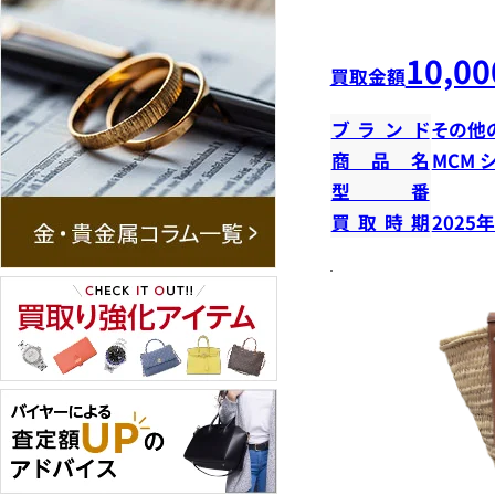
10,00
買取金額
ブランド
その他
商品名
MCM 
型番
買取時期
2025