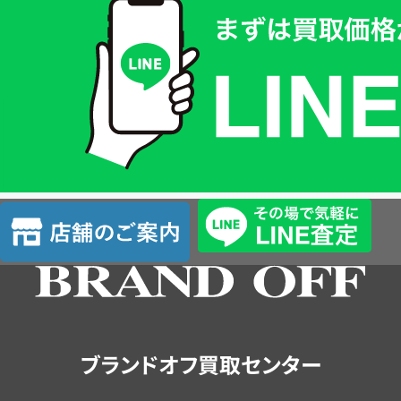
取
価
格
は
LINE
簡
単
査
店
定
舗
の
ご
案
内
ブランドオフ買取センター