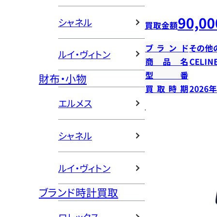
90,00
シャネル
買取金額
ブランド
その他
ルイ・ヴィトン
商品名
CELI
型番
財布・小物
買取時期
2026
エルメス
シャネル
ルイ・ヴィトン
ブランド時計買取