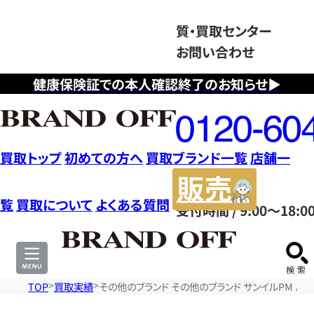
質・買取センター
お問い合わせ
健康保険証での本人確認終了のお知らせ▶
フ
リ
ー
ダ
買取トップ
初めての方へ
買取ブランド一覧
店舗一
イ
販
ヤ
売
覧
買取について
よくある質問
受付時間 / 9:00～18:0
ル
サ
0120604117
イ
ト
TOP
買取実績
その他のブランド その他のブランド サンイルPM バ