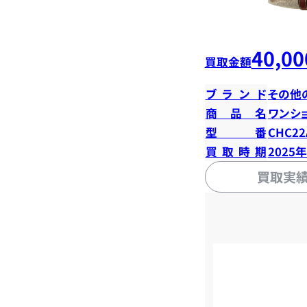
40,00
買取金額
ブランド
その他
商品名
ワンシ
型番
CHC22
買取時期
2025
買取実