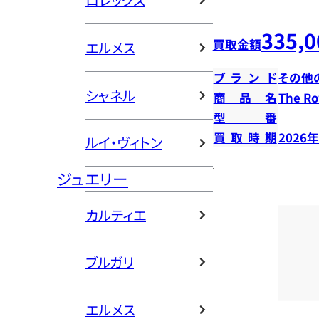
ロレックス
335,0
買取金額
エルメス
ブランド
その他
シャネル
商品名
The 
型番
買取時期
2026
ルイ・ヴィトン
ジュエリー
カルティエ
ブルガリ
エルメス