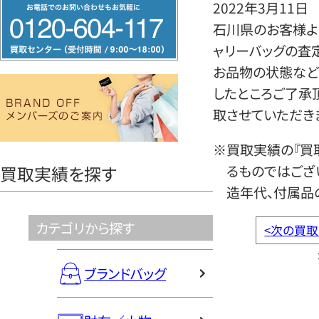
フ
2022年3月11日
リ
石川県のお客様より
ー
ャリーバッグの査
ダ
お品物の状態など
イ
したところご了承
ヤ
取させていただき
ル
※買取実績の『買
0120604117
るものではござ
買取実績を探す
造年代、付属品
カテゴリから探す
<
次の買取
ブランドバッグ