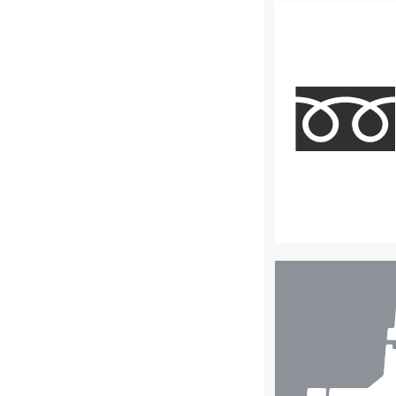
店
舗
検
索