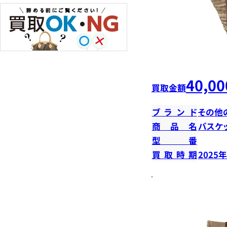
40,00
買取金額
ブランド
その他
商品名
バスケ
型番
買取時期
2025