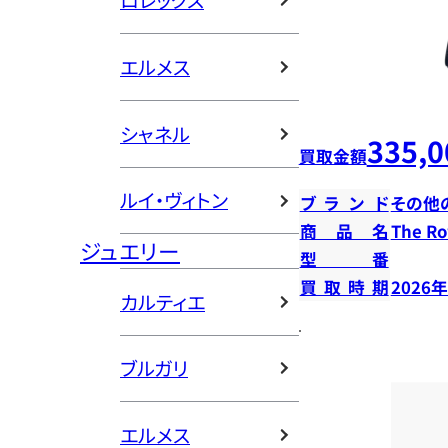
ロレックス
エルメス
シャネル
335,0
買取金額
ルイ・ヴィトン
ブランド
その他
商品名
The 
ジュエリー
型番
買取時期
2026
カルティエ
ブルガリ
エルメス