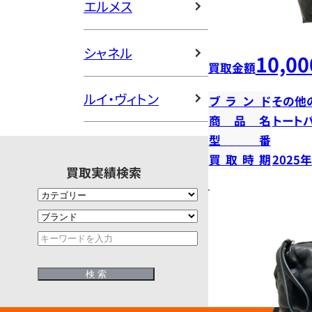
エルメス
シャネル
10,00
買取金額
ルイ・ヴィトン
ブランド
その他
商品名
トート
型番
買取時期
2025
買取実績検索