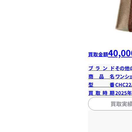
40,00
買取金額
ブランド
その他
商品名
ワンシ
型番
CHC22
買取時期
2025
買取実