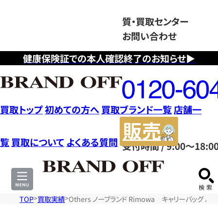
質・買取センター
お問い合わせ
健康保険証での本人確認終了のお知らせ▶
フ
リ
ー
ダ
買取トップ
初めての方へ
買取ブランド一覧
店舗一
イ
販
ヤ
売
覧
買取について
よくある質問
受付時間 / 9:00～18:0
ル
サ
0120604117
イ
ト
TOP
買取実績
Others ノーブランド Rimowa キャリーバッグ 