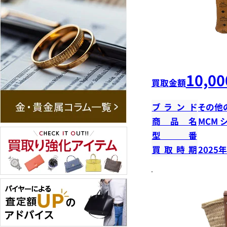
10,00
買取金額
ブランド
その他
商品名
MCM 
型番
買取時期
2025