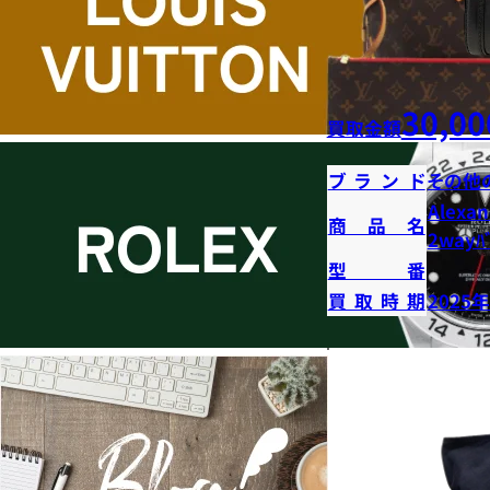
30,00
買取金額
ブランド
その他
Alexan
商品名
2wayﾊﾞ
型番
買取時期
2025