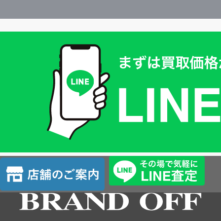
買
取
価
格
は
LINE
簡
単
査
店
定
舗
の
ご