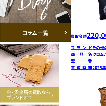
220,0
買取金額
ブランド
その他
商品名
クロム
型番
買取時期
2025