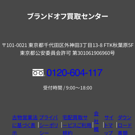
案
内
ブランドオフ買取センター
〒101-0021 東京都千代田区外神田3丁目13-8 FTK秋葉原5F
東京都公安委員会許可 第301061906960号
フ
リ
受付時間 / 9:00～18:00
ー
ダ
イ
会
古物営業法
プライバ
宅配買取サ
サイ
ダウン
ヤ
社
に基づく表
シーポリ
ービスご利用
トマ
ロード
ル
概
示
シー
規約
ップ
書類