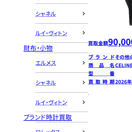
シャネル
ルイ・ヴィトン
90,00
買取金額
財布・小物
ブランド
その他
エルメス
商品名
CELI
型番
買取時期
2026
シャネル
ルイ・ヴィトン
ブランド時計買取