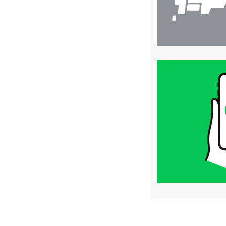
買
取
価
格
は
LINE
簡
単
査
定