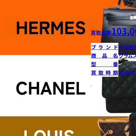
103,0
買取金額
ブランド
その他
商品名
グラム
型番
買取時期
2025