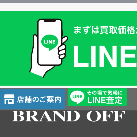
買
取
価
格
は
LINE
簡
単
査
店
定
舗
の
ご
案