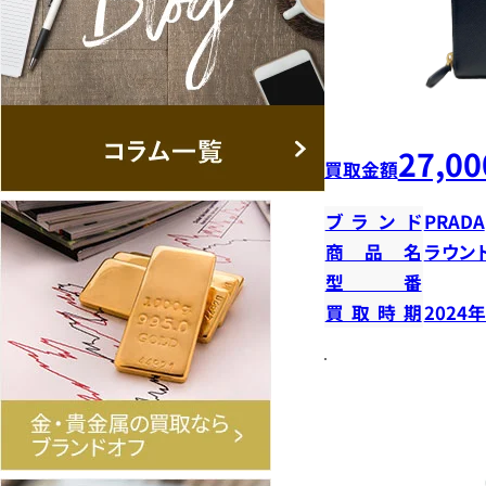
27,00
買取金額
ブランド
PRADA
商品名
ラウン
型番
買取時期
2024