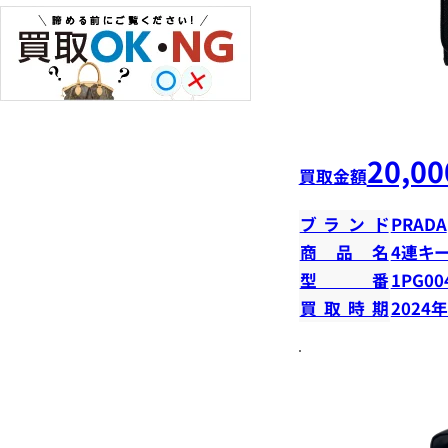
20,00
買取金額
ブランド
PRADA
商品名
4連キ
型番
1PG00
買取時期
2024