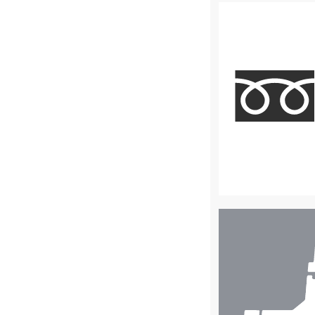
店
舗
検
索