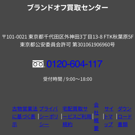
内
ブランドオフ買取センター
〒101-0021 東京都千代田区外神田3丁目13-8 FTK秋葉原5F
東京都公安委員会許可 第301061906960号
フ
リ
受付時間 / 9:00～18:00
ー
ダ
イ
会
古物営業法
プライバ
宅配買取サ
サイ
ダウン
ヤ
社
に基づく表
シーポリ
ービスご利用
トマ
ロード
ル
概
示
シー
規約
ップ
書類
0120604117
要