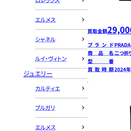
ロレックス
エルメス
29,00
買取金額
シャネル
ブランド
PRADA
商品名
二つ折
ルイ・ヴィトン
型番
買取時期
2024
ジュエリー
カルティエ
ブルガリ
エルメス