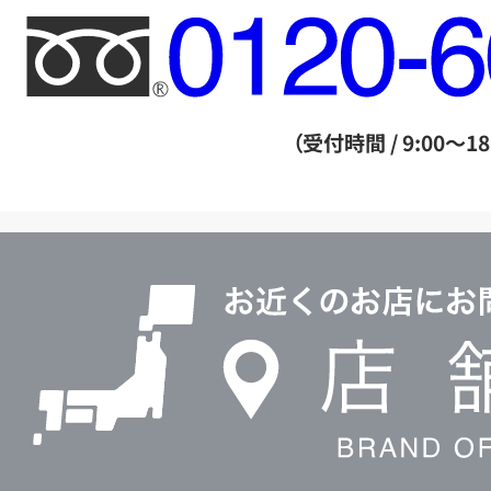
フ
リ
ー
ダ
（受付時間 / 9:00～18
イ
ヤ
ル
店
0120604117
舗
検
索