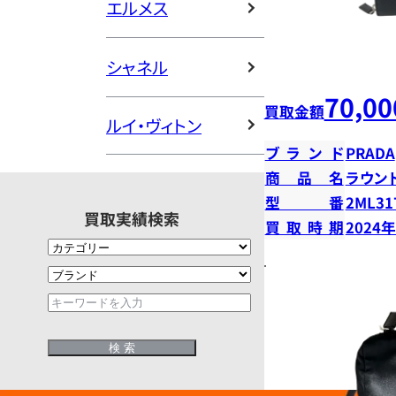
エルメス
シャネル
70,00
買取金額
ルイ・ヴィトン
ブランド
PRADA
商品名
ラウン
型番
2ML31
買取実績検索
買取時期
2024