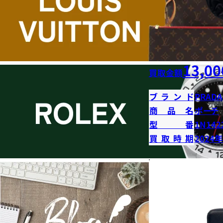
13,00
買取金額
ブランド
PRADA
商品名
ポーチ
型番
1N142
買取時期
2024