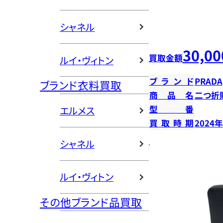
シャネル
30,00
買取金額
ルイ・ヴィトン
ブランド
PRADA
ブランド衣料買取
商品名
二つ折
型番
エルメス
買取時期
2024
シャネル
ルイ・ヴィトン
その他ブランド品買取