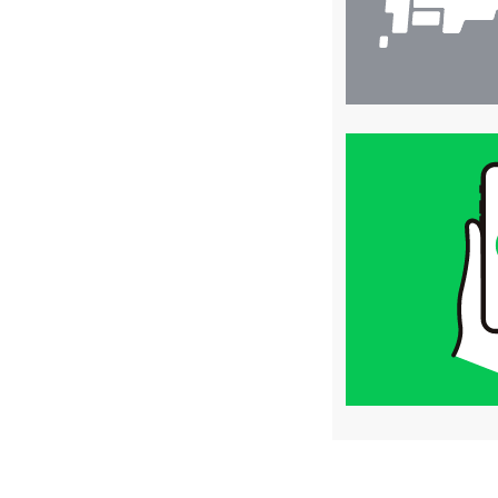
買
取
価
格
は
LINE
簡
単
査
定