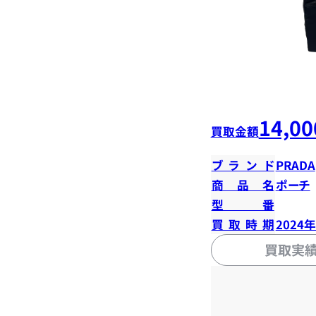
14,00
買取金額
ブランド
PRADA
商品名
ポーチ
型番
買取時期
2024
買取実