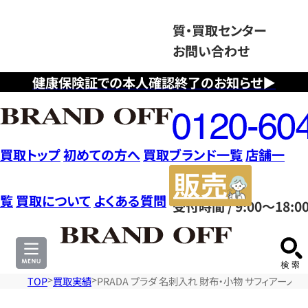
質・買取センター
お問い合わせ
健康保険証での本人確認終了のお知らせ▶
フ
リ
ー
ダ
買取トップ
初めての方へ
買取ブランド一覧
店舗一
イ
販
ヤ
売
覧
買取について
よくある質問
受付時間 / 9:00～18:0
ル
サ
0120604117
イ
ト
TOP
買取実績
PRADA プラダ 名刺入れ 財布・小物 サフィアーノ