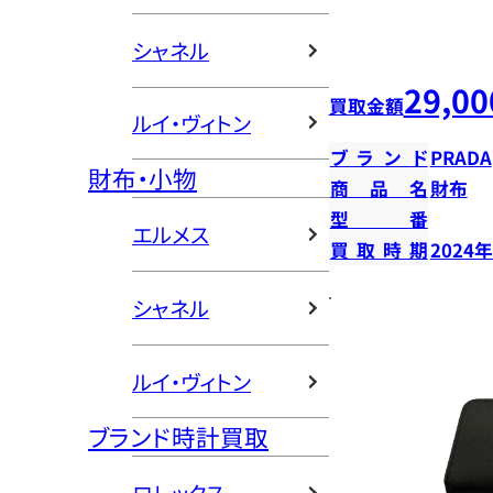
シャネル
29,00
買取金額
ルイ・ヴィトン
ブランド
PRADA
財布・小物
商品名
財布
型番
エルメス
買取時期
2024
シャネル
ルイ・ヴィトン
ブランド時計買取