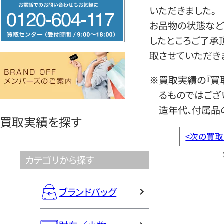
フ
いただきました。
リ
お品物の状態など
ー
したところご了承
ダ
取させていただき
イ
ヤ
※買取実績の『買
ル
るものではござ
0120604117
造年代、付属品
買取実績を探す
<
次の買取
カテゴリから探す
ブランドバッグ