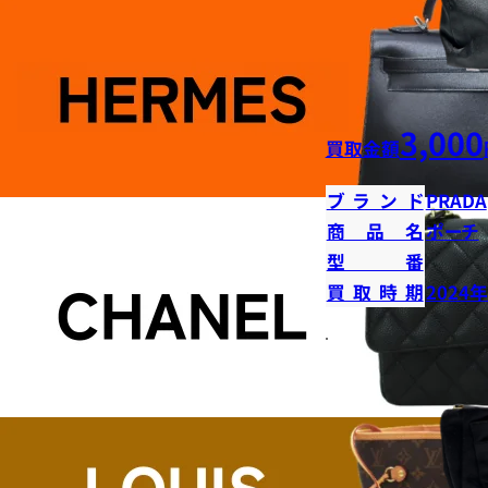
3,000
買取金額
ブランド
PRADA
商品名
ポーチ
型番
買取時期
2024