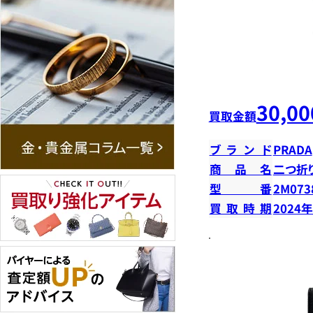
30,00
買取金額
ブランド
PRADA
商品名
二つ折
型番
2M073
買取時期
2024