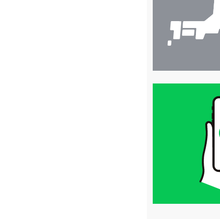
索
買
取
価
格
は
LINE
簡
単
査