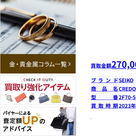
270,0
買取金額
ブランド
SEIKO
商品名
CRED
型番
2F70-
買取時期
2023