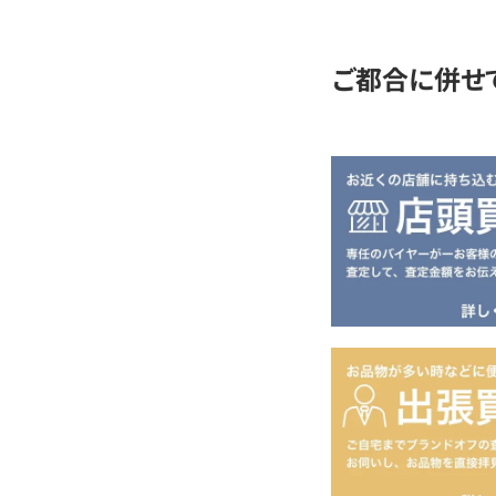
定
ご都合に併せ