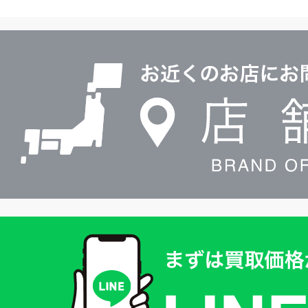
ヤ
ル
店
0120604117
舗
検
索
買
取
価
格