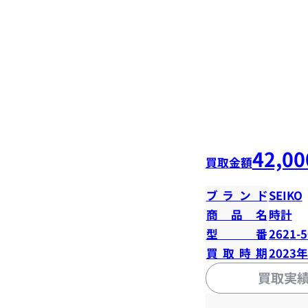
42,00
買取金額
ブランド
SEIKO
商品名
時計
型番
2621-
買取時期
2023
買取実