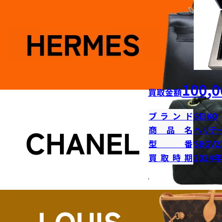
100,0
買取金額
ブランド
SEIKO
商品名
ヘリテ
型番
SBGV2
買取時期
2024