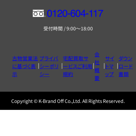
フ
リ
受付時間 / 9:00～18:00
ー
ダ
イ
会
古物営業法
プライバ
宅配買取サ
サイ
ダウン
ヤ
社
に基づく表
シーポリ
ービスご利用
トマ
ロード
ル
概
示
シー
規約
ップ
書類
0120604117
要
Copyright © K-Brand Off Co.,Ltd. All Rights Reserved.