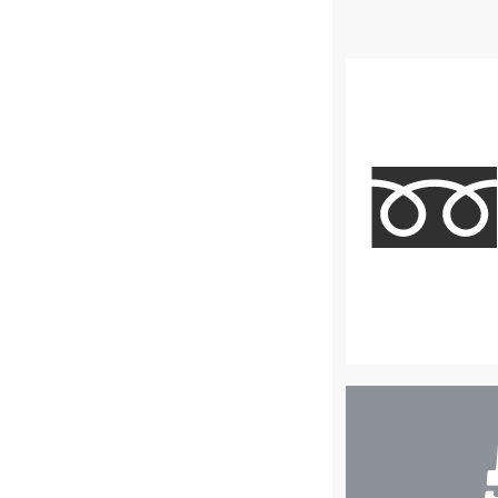
店
舗
検