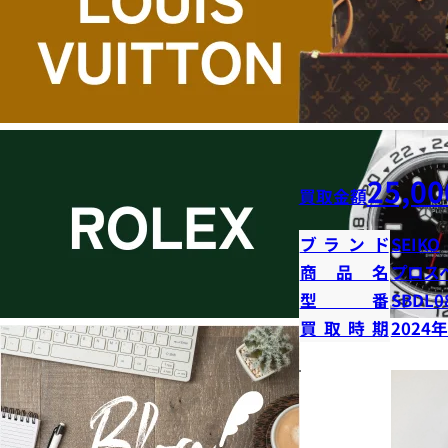
25,00
買取金額
ブランド
SEIKO
商品名
プロス
型番
SBDL0
買取時期
2024