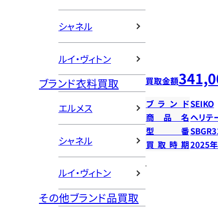
シャネル
ルイ・ヴィトン
341,0
買取金額
ブランド衣料買取
ブランド
SEIKO
エルメス
商品名
ヘリテ
型番
SBGR3
シャネル
買取時期
2025
ルイ・ヴィトン
その他ブランド品買取