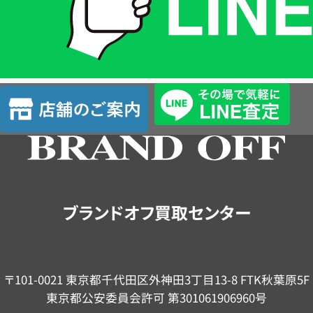
は
LINE
簡
単
査
店
定
舗
の
ご
案
内
ブランドオフ買取センター
〒101-0021 東京都千代田区外神田3丁目13-8 FTK秋葉原5F
東京都公安委員会許可 第301061906960号