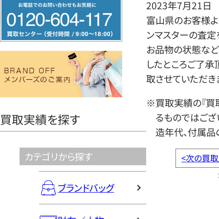
フ
2023年7月21日
リ
富山県のお客様より
ー
ンマスターの査定
ダ
お品物の状態など
イ
したところご了承
ヤ
取させていただき
ル
※買取実績の『買
0120604117
るものではござ
買取実績を探す
造年代、付属品
カテゴリから探す
<
次の買取
ブランドバッグ