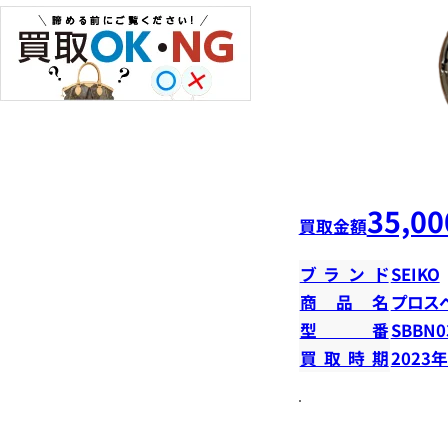
35,00
買取金額
ブランド
SEIKO
商品名
プロス
型番
SBBN0
買取時期
2023