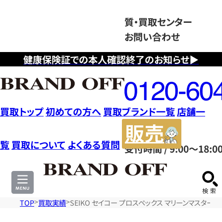
質・買取センター
お問い合わせ
健康保険証での本人確認終了のお知らせ▶
フ
リ
ー
ダ
買取トップ
初めての方へ
買取ブランド一覧
店舗一
イ
販
ヤ
売
覧
買取について
よくある質問
受付時間 / 9:00～18:0
ル
サ
0120604117
イ
ト
TOP
買取実績
SEIKO セイコー プロスペックス マリーンマスター 時計 