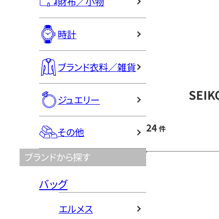
財布／小物
時計
ブランド衣料／雑貨
SEI
ジュエリー
24
件
その他
ブランドから探す
バッグ
エルメス