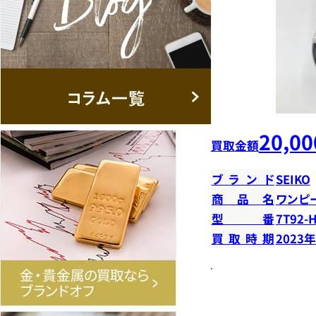
20,00
買取金額
ブランド
SEIKO
商品名
ワンピ
型番
7T92-
買取時期
2023