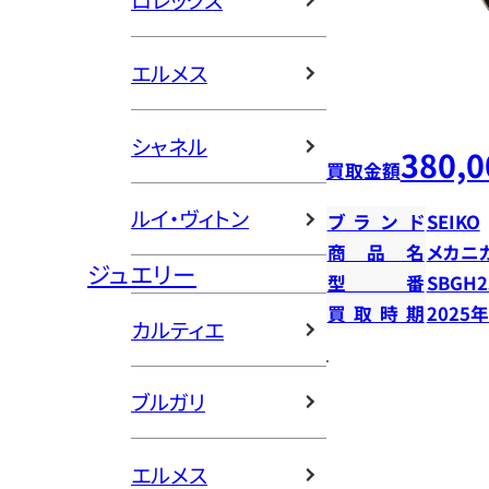
ロレックス
エルメス
シャネル
380,0
買取金額
ルイ・ヴィトン
ブランド
SEIKO
商品名
メカニ
ジュエリー
型番
SBGH2
買取時期
2025
カルティエ
ブルガリ
エルメス