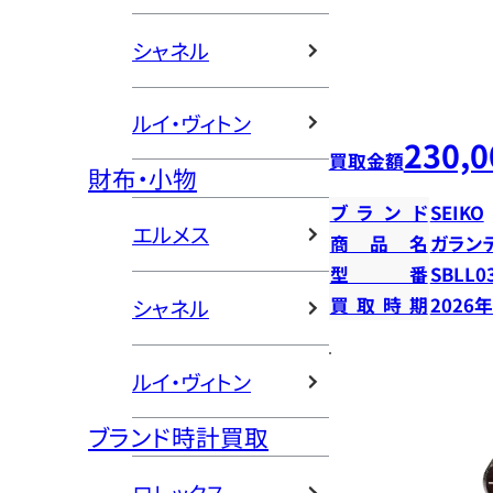
シャネル
ルイ・ヴィトン
230,0
買取金額
財布・小物
ブランド
SEIKO
エルメス
商品名
ガラン
型番
SBLL0
買取時期
2026
シャネル
ルイ・ヴィトン
ブランド時計買取