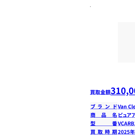
310,0
買取金額
ブランド
Van Cl
商品名
ピュア
型番
VCARB
買取時期
2025