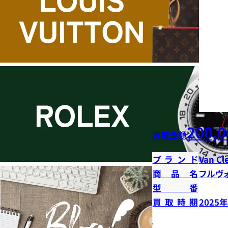
200,0
買取金額
ブランド
Van Cl
商品名
フルヴ
型番
買取時期
2025