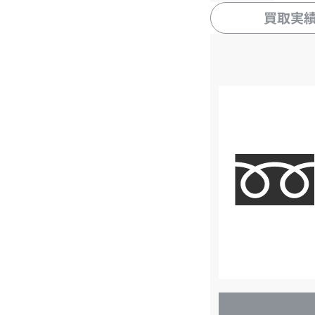
買取実
店