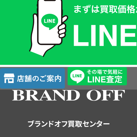
取
価
格
は
LINE
簡
単
査
店
定
舗
の
ご
案
内
ブランドオフ買取センター