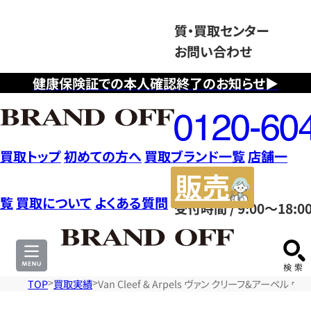
質・買取センター
お問い合わせ
健康保険証での本人確認終了のお知らせ▶
フ
リ
ー
ダ
買取トップ
初めての方へ
買取ブランド一覧
店舗一
イ
販
ヤ
売
覧
買取について
よくある質問
受付時間 / 9:00～18:0
ル
サ
0120604117
イ
ト
TOP
買取実績
Van Cleef & Arpels ヴァン クリーフ&アー