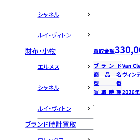
シャネル
ルイ・ヴィトン
330,0
財布・小物
買取金額
ブランド
Van Cl
エルメス
商品名
ヴィン
型番
シャネル
買取時期
2026
ルイ・ヴィトン
ブランド時計買取