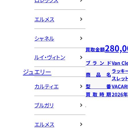
ロレックス
エルメス
シャネル
280,0
買取金額
ルイ・ヴィトン
ブランド
Van Cl
ジュエリー
ラッキ
商品名
スレッ
カルティエ
型番
VACAR
買取時期
2026
ブルガリ
エルメス