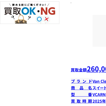
260,0
買取金額
ブランド
Van Cl
商品名
スイー
型番
VCARN
買取時期
2025