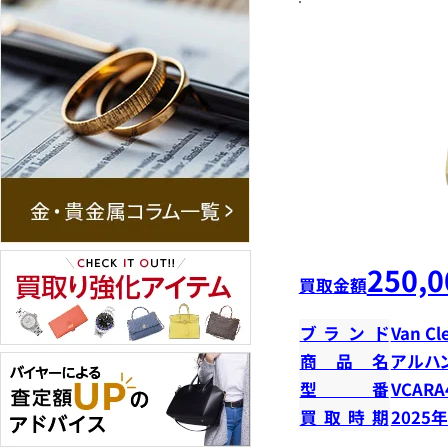
250,0
買取金額
ブランド
Van Cl
商品名
アルハ
型番
VCARA
買取時期
2025