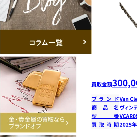
300,0
買取金額
ブランド
Van Cl
商品名
ヴィン
型番
VCAR0
買取時期
2025