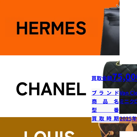
75,00
買取金額
ブランド
Van Cl
商品名
ミニク
型番
買取時期
2025