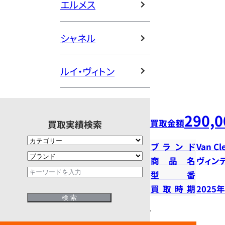
エルメス
シャネル
ルイ・ヴィトン
290,0
買取金額
買取実績検索
ブランド
Van Cl
商品名
ヴィン
型番
買取時期
2025