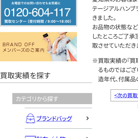
フ
テージアルハンブ
リ
きました。
ー
お品物の状態など
ダ
したところご了承
イ
取させていただき
ヤ
ル
※買取実績の『買
0120604117
るものではござ
買取実績を探す
造年代、付属品
<
次の買取
カテゴリから探す
ブランドバッグ