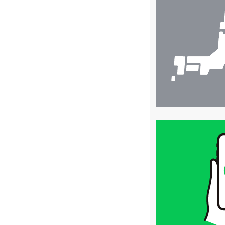
舗
検
索
買
取
価
格
は
LINE
簡