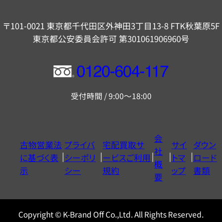
〒101-0021 東京都千代田区外神田3丁目13-8 FTK秋葉原5F
東京都公安委員会許可 第301061906960号
フ
リ
受付時間 / 9:00～18:00
ー
ダ
イ
会
古物営業法
プライバ
宅配買取サ
サイ
ダウン
ヤ
社
に基づく表
シーポリ
ービスご利用
トマ
ロード
ル
概
示
シー
規約
ップ
書類
0120604117
要
Copyright © K-Brand Off Co.,Ltd. All Rights Reserved.