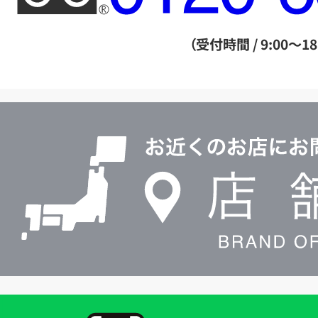
ー
ダ
（受付時間 / 9:00～18
イ
ヤ
ル
店
0120604117
舗
検
索
買