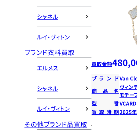
シャネル
ルイ・ヴィトン
ブランド衣料買取
480,0
買取金額
エルメス
ブランド
Van Cl
ヴィン
シャネル
商品名
モチー
型番
VCARD
ルイ・ヴィトン
買取時期
2025
その他ブランド品買取