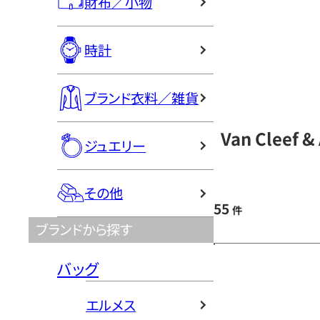
財布／小物
時計
ブランド衣料／雑貨
Van Cleef
ジュエリー
その他
55
件
ブランドから探す
バッグ
エルメス