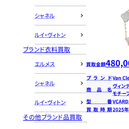
シャネル
ルイ・ヴィトン
ブランド衣料買取
480,0
エルメス
買取金額
ブランド
Van Cl
シャネル
ヴィン
商品名
モチー
型番
VCARD
ルイ・ヴィトン
買取時期
2025
その他ブランド品買取