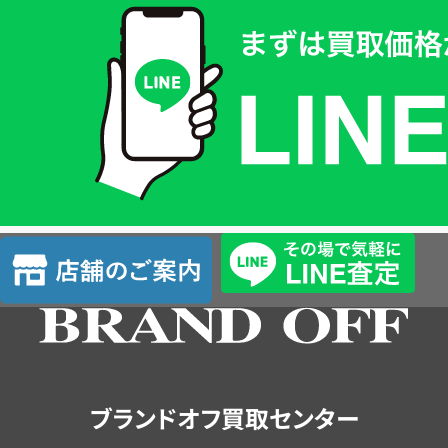
取
価
格
は
LINE
簡
単
査
店
定
舗
の
ご
案
内
ブランドオフ買取センター