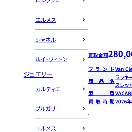
ロレックス
エルメス
シャネル
280,0
買取金額
ルイ・ヴィトン
ブランド
Van Cl
ジュエリー
ラッキ
商品名
スレッ
カルティエ
型番
VACAR
買取時期
2026
ブルガリ
エルメス