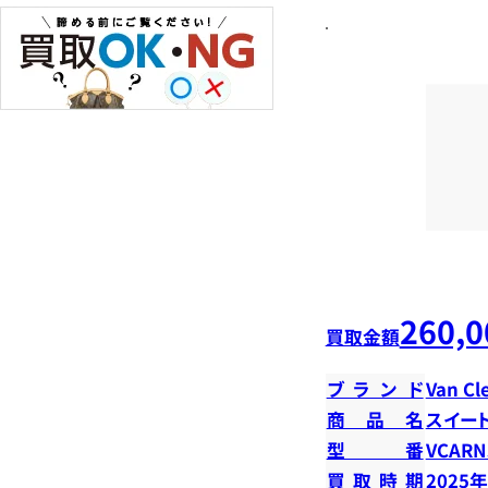
260,0
買取金額
ブランド
Van Cl
商品名
スイー
型番
VCARN
買取時期
2025