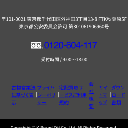
〒101-0021 東京都千代田区外神田3丁目13-8 FTK秋葉原5F
東京都公安委員会許可 第301061906960号
フ
リ
受付時間 / 9:00～18:00
ー
ダ
イ
会
古物営業法
プライバ
宅配買取サ
サイ
ダウン
ヤ
社
に基づく表
シーポリ
ービスご利用
トマ
ロード
ル
概
示
シー
規約
ップ
書類
0120604117
要
Copyright © K-Brand Off Co.,Ltd. All Rights Reserved.