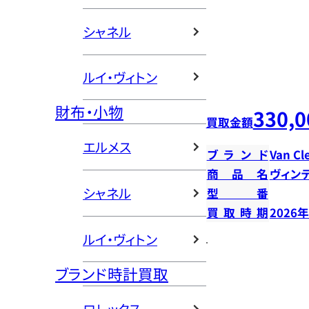
シャネル
ルイ・ヴィトン
財布・小物
330,0
買取金額
エルメス
ブランド
Van Cl
商品名
ヴィン
シャネル
型番
買取時期
2026
ルイ・ヴィトン
ブランド時計買取