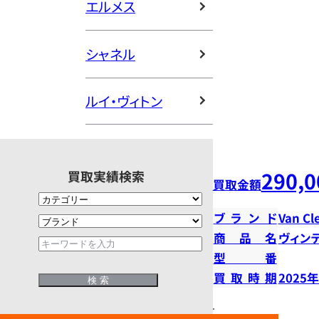
エルメス
シャネル
ルイ・ヴィトン
290,0
買取実績検索
買取金額
ブランド
Van Cl
商品名
ヴィン
型番
買取時期
2025