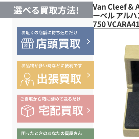
Van Cleef 
選べる買取方法!
ーペル アルハ
750 VCARA