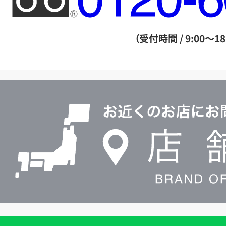
リ
ー
ダ
（受付時間 / 9:00～18
イ
ヤ
ル
店
0120604117
舗
検
索
買