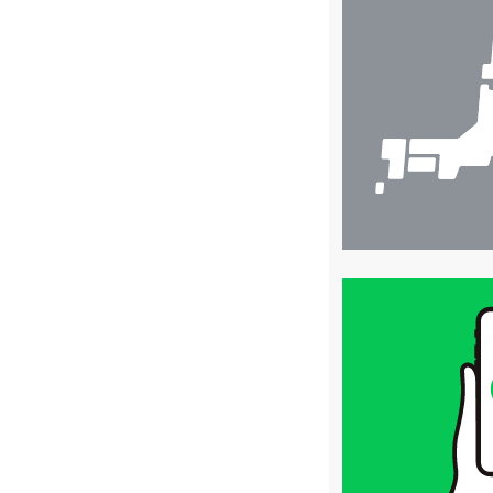
舗
検
索
買
取
価
格
は
LINE