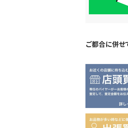
簡
単
査
定
ご都合に併せ