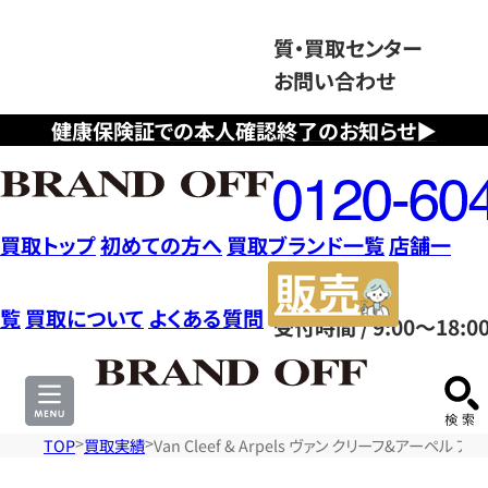
質・買取センター
お問い合わせ
健康保険証での本人確認終了のお知らせ▶
フ
リ
ー
ダ
買取トップ
初めての方へ
買取ブランド一覧
店舗一
イ
販
ヤ
売
覧
買取について
よくある質問
受付時間 / 9:00～18:0
ル
サ
0120604117
イ
ト
TOP
買取実績
Van Cleef & Arpels ヴァン クリーフ&アーペル