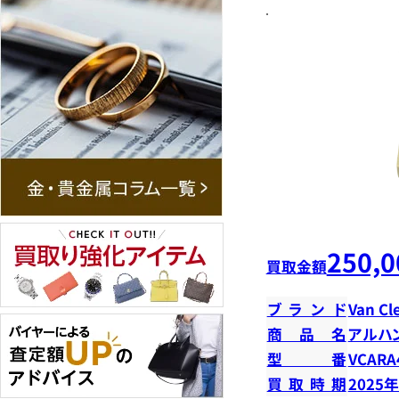
250,0
買取金額
ブランド
Van Cl
商品名
アルハ
型番
VCARA
買取時期
2025