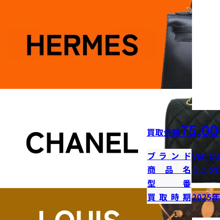
75,00
買取金額
ブランド
Van Cl
商品名
ミニク
型番
買取時期
2025