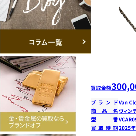
300,0
買取金額
ブランド
Van Cl
商品名
ヴィン
型番
VCAR0
買取時期
2025