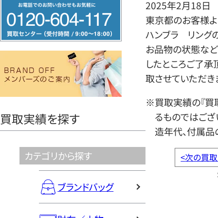
フ
2025年2月18日
リ
東京都のお客様より
ー
ハンブラ リング
ダ
お品物の状態など
イ
したところご了承
ヤ
取させていただき
ル
※買取実績の『買
0120604117
るものではござ
買取実績を探す
造年代、付属品
カテゴリから探す
<
次の買取
ブランドバッグ