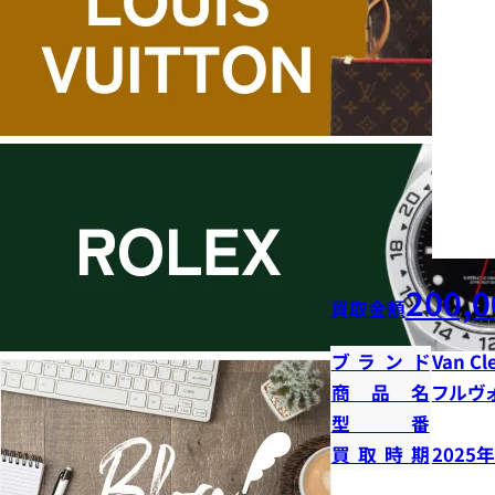
200,0
買取金額
ブランド
Van Cl
商品名
フルヴ
型番
買取時期
2025