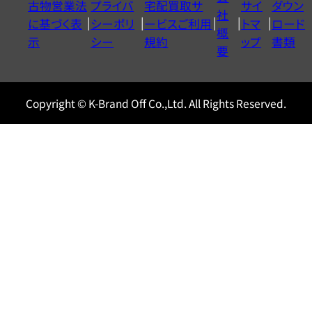
古物営業法
プライバ
宅配買取サ
サイ
ダウン
ヤ
社
に基づく表
シーポリ
ービスご利用
トマ
ロード
ル
概
示
シー
規約
ップ
書類
0120604117
要
Copyright © K-Brand Off Co.,Ltd. All Rights Reserved.