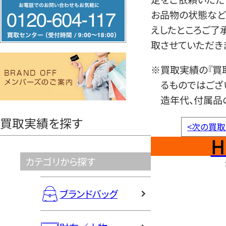
フ
お品物の状態など
リ
えしたところご了
ー
取させていただき
ダ
イ
※買取実績の『買
ヤ
るものではござ
ル
造年代、付属品
0120604117
買取実績を探す
<
次の買取
H
カテゴリから探す
ブランドバッグ