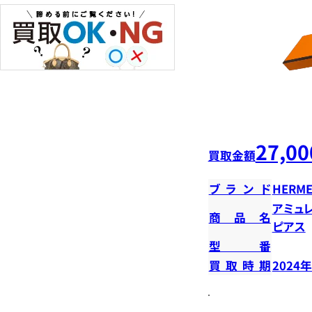
27,00
買取金額
ブランド
HERME
アミュ
商品名
ピアス
型番
買取時期
2024