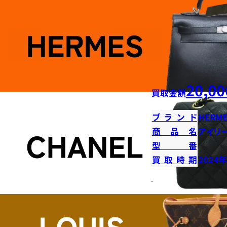
20,00
買取金額
ブランド
HERME
商品名
アイリ
型番
買取時期
2024