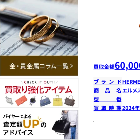
60,00
買取金額
ブランド
HERME
商品名
エルメ
型番
買取時期
2024