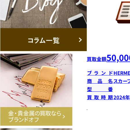
50,00
買取金額
ブランド
HERME
商品名
スカー
型番
買取時期
2024