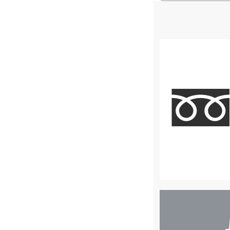
店
舗
検