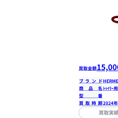
15,00
買取金額
ブランド
HERME
商品名
ﾄｩｲﾘｰ用
型番
買取時期
2024
買取実