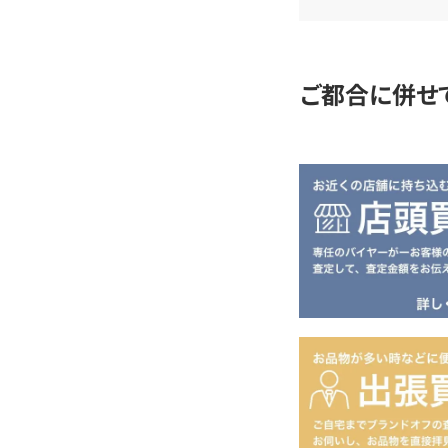
査
定
ご都合に併せ