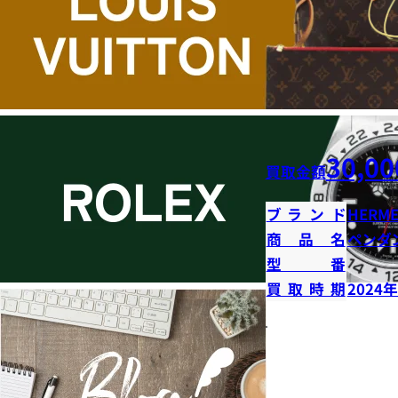
30,00
買取金額
ブランド
HERME
商品名
ペンダ
型番
買取時期
2024