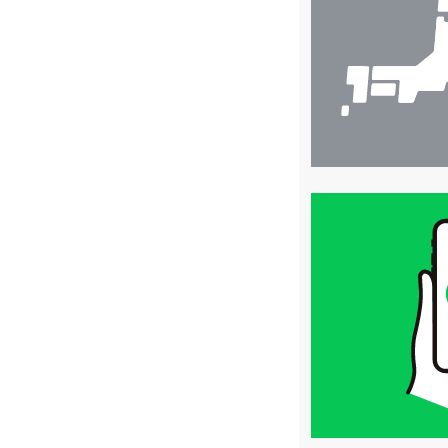
索
買
取
価
格
は
LINE
簡
単