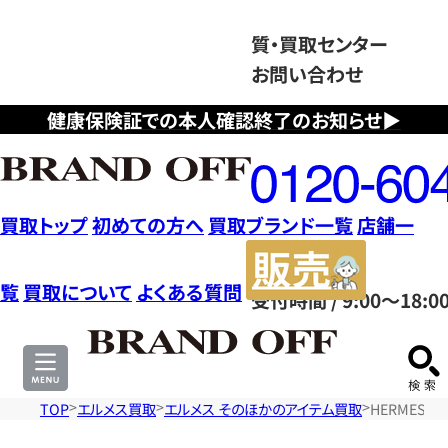
質・買取センター
お問い合わせ
健康保険証での本人確認終了のお知らせ▶
フ
リ
ー
ダ
買取トップ
初めての方へ
買取ブランド一覧
店舗一
イ
販
ヤ
売
覧
買取について
よくある質問
受付時間 / 9:00～18:0
ル
サ
0120604117
イ
ト
TOP
エルメス買取
エルメス そのほかのアイテム買取
HERMES