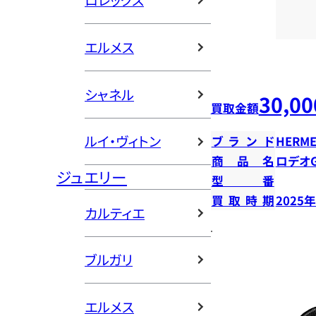
ロレックス
エルメス
シャネル
30,00
買取金額
ルイ・ヴィトン
ブランド
HERME
商品名
ロデオ
ジュエリー
型番
買取時期
2025
カルティエ
ブルガリ
エルメス