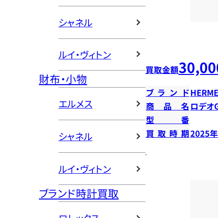
シャネル
ルイ・ヴィトン
30,00
買取金額
財布・小物
ブランド
HERME
エルメス
商品名
ロデオ
型番
買取時期
2025
シャネル
ルイ・ヴィトン
ブランド時計買取