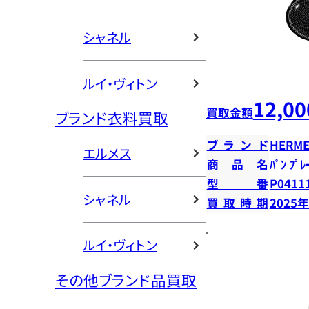
シャネル
ルイ・ヴィトン
12,00
買取金額
ブランド衣料買取
ブランド
HERME
エルメス
商品名
ﾊﾟﾝ ﾌﾟ
型番
P0411
シャネル
買取時期
2025
ルイ・ヴィトン
その他ブランド品買取