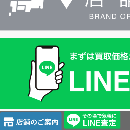
買
取
価
格
は
LINE
簡
単
査
店
定
舗