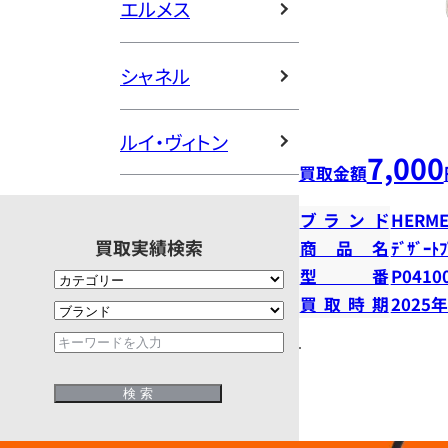
エルメス
シャネル
ルイ・ヴィトン
7,000
買取金額
ブランド
HERME
買取実績検索
商品名
ﾃﾞｻﾞｰﾄ
型番
P0410
買取時期
2025