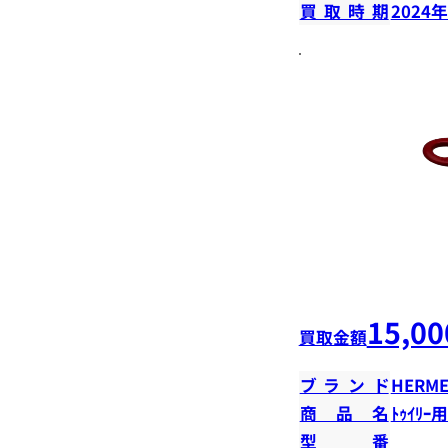
買取時期
2024
15,00
買取金額
ブランド
HERME
商品名
ﾄｩｲﾘｰ用
型番