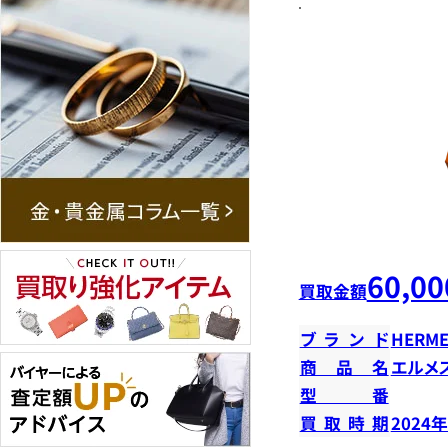
60,00
買取金額
ブランド
HERME
商品名
エルメ
型番
買取時期
2024