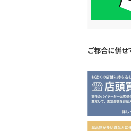
簡
単
査
定
ご都合に併せ