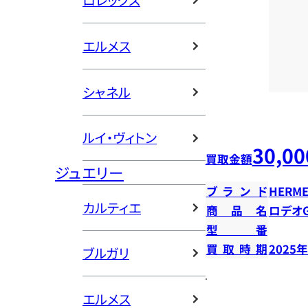
ロレックス
エルメス
シャネル
ルイ・ヴィトン
30,00
買取金額
ジュエリー
ブランド
HERME
カルティエ
商品名
ロデオ
型番
買取時期
2025
ブルガリ
エルメス