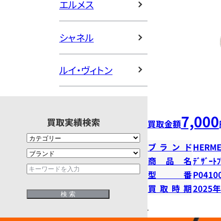
エルメス
シャネル
ルイ・ヴィトン
7,000
買取実績検索
買取金額
ブランド
HERME
商品名
ﾃﾞｻﾞｰﾄ
型番
P0410
買取時期
2025