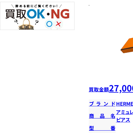
27,00
買取金額
ブランド
HERME
アミュ
商品名
ピアス
型番