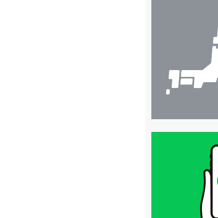
店
舗
検
索
買
取
価
格
は
LINE