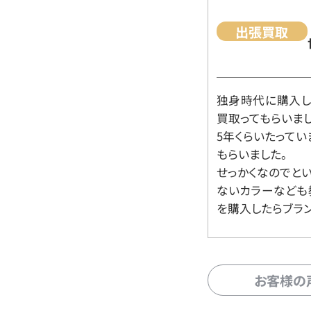
出張買取
独身時代に購入した
買取ってもらいま
5年くらいたって
もらいました。
せっかくなのでと
ないカラーなども
を購入したらブラ
お客様の