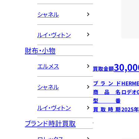
シャネル
ルイ・ヴィトン
財布・小物
30,00
エルメス
買取金額
ブランド
HERME
シャネル
商品名
ロデオ
型番
ルイ・ヴィトン
買取時期
2025
ブランド時計買取