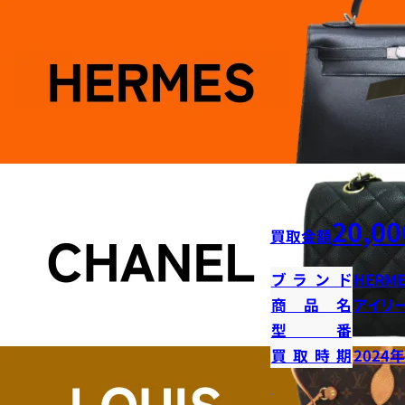
20,00
買取金額
ブランド
HERME
商品名
アイリ
型番
買取時期
2024