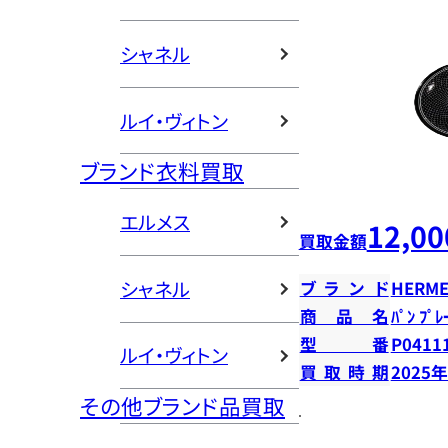
シャネル
ルイ・ヴィトン
ブランド衣料買取
エルメス
12,00
買取金額
シャネル
ブランド
HERME
商品名
ﾊﾟﾝ ﾌﾟ
型番
P0411
ルイ・ヴィトン
買取時期
2025
その他ブランド品買取