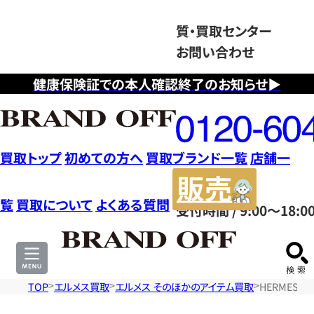
質・買取センター
お問い合わせ
健康保険証での本人確認終了のお知らせ▶
フ
リ
ー
ダ
買取トップ
初めての方へ
買取ブランド一覧
店舗一
イ
販
ヤ
売
覧
買取について
よくある質問
受付時間 / 9:00～18:0
ル
サ
0120604117
イ
ト
TOP
エルメス買取
エルメス そのほかのアイテム買取
HERMES