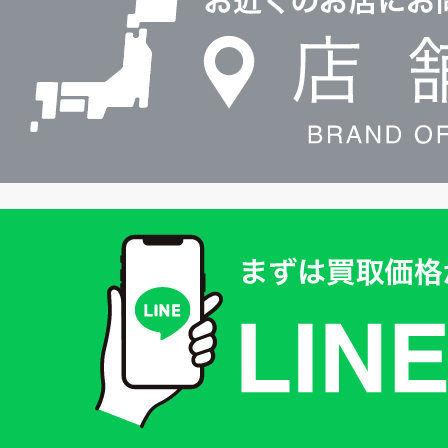
検
索
買
取
価
格
は
LINE
簡
単