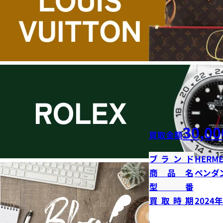
30,00
買取金額
ブランド
HERME
商品名
ペンダ
型番
買取時期
2024