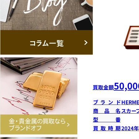
50,00
買取金額
ブランド
HERME
商品名
スカー
型番
買取時期
2024