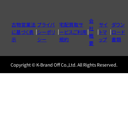
ー
ダ
イ
会
古物営業法
プライバ
宅配買取サ
サイ
ダウン
ヤ
社
に基づく表
シーポリ
ービスご利用
トマ
ロード
ル
概
示
シー
規約
ップ
書類
0120604117
要
Copyright © K-Brand Off Co.,Ltd. All Rights Reserved.