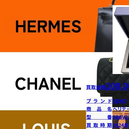
100,0
買取金額
ブランド
SEIKO
商品名
ヘリテ
型番
SBGV2
買取時期
2024