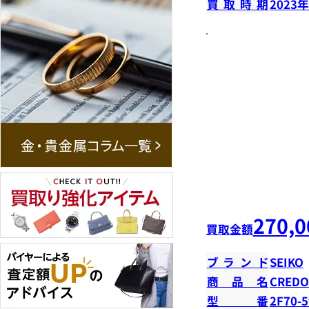
買取時期
2023
270,0
買取金額
ブランド
SEIKO
商品名
CRED
型番
2F70-