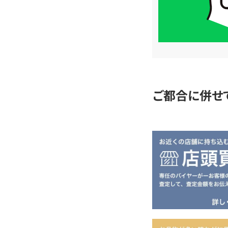
LINE
簡
単
査
定
ご都合に併せ