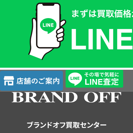
取
価
格
は
LINE
簡
単
査
店
定
舗
の
ご
案
内
ブランドオフ買取センター