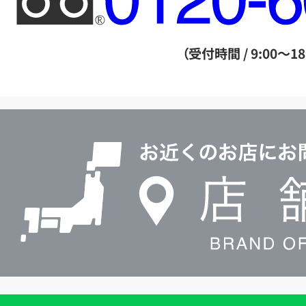
リ
ー
ダ
（受付時間 / 9:00～18
イ
ヤ
ル
店
0120604117
舗
検
索
買