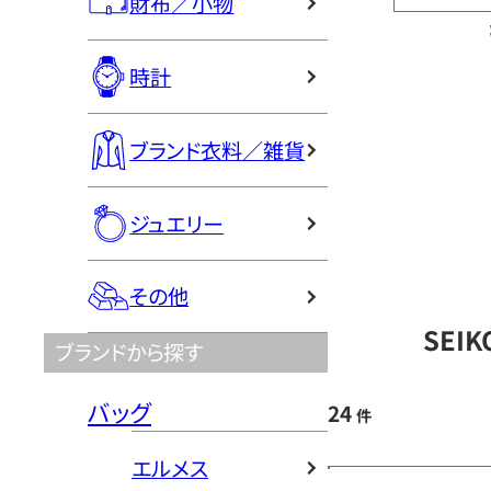
財布／小物
時計
ブランド衣料／雑貨
ジュエリー
その他
SEI
ブランドから探す
バッグ
24
件
エルメス