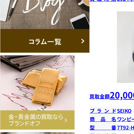
20,00
買取金額
ブランド
SEIKO
商品名
ワンピ
型番
7T92-