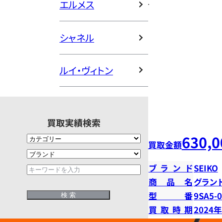
エルメス
シャネル
ルイ・ヴィトン
買取実績検索
630,0
買取金額
ブランド
SEIKO
商品名
グラン
型番
9SA5-
買取時期
2024