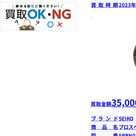
買取時期
2023
35,00
買取金額
ブランド
SEIKO
商品名
プロス
型番
SBBN0