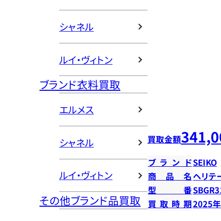
シャネル
ルイ・ヴィトン
ブランド衣料買取
エルメス
341,0
買取金額
シャネル
ブランド
SEIKO
ルイ・ヴィトン
商品名
ヘリテ
型番
SBGR3
その他ブランド品買取
買取時期
2025