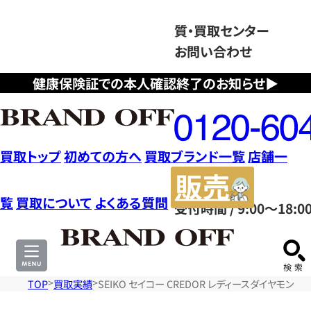
質・買取センター
お問い合わせ
健康保険証での本人確認終了のお知らせ▶
フ
リ
ー
ダ
買取トップ
初めての方へ
買取ブランド一覧
店舗一
イ
販
ヤ
売
覧
買取について
よくある質問
受付時間 / 9:00～18:0
ル
サ
0120604117
イ
ト
TOP
買取実績
SEIKO セイコー CREDOR レディースダイヤモンドウ