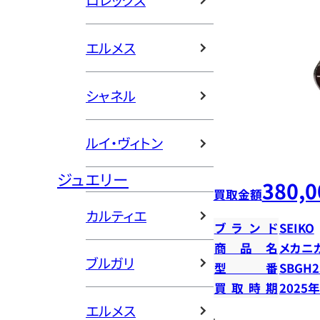
ロレックス
エルメス
シャネル
ルイ・ヴィトン
ジュエリー
380,0
買取金額
カルティエ
ブランド
SEIKO
商品名
メカニ
ブルガリ
型番
SBGH2
買取時期
2025
エルメス