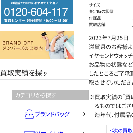
フ
サイズ
リ
査定時の状態
付属品
ー
買取店舗
ダ
イ
2023年7月25日
ヤ
滋賀県のお客様より
ル
イヤモンドウォッ
0120604117
お品物の状態など
買取実績を探す
したところご了承
取させていただき
カテゴリから探す
※買取実績の『買
るものではござ
ブランドバッグ
造年代、付属品
<
次の買取