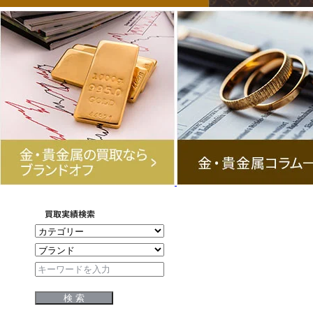
買取実績検索