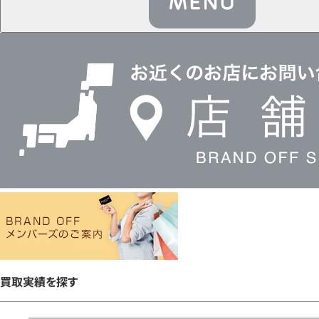
店
舗
検
索
買取実績を探す