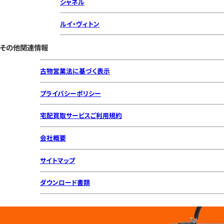
シャネル
ルイ・ヴィトン
その他関連情報
古物営業法に基づく表示
プライバシーポリシー
宅配買取サービスご利用規約
会社概要
サイトマップ
ダウンロード書類