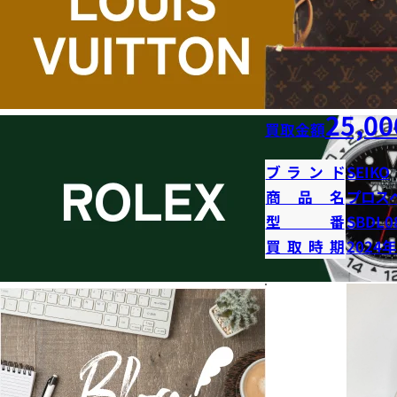
25,00
買取金額
ブランド
SEIKO
商品名
プロス
型番
SBDL0
買取時期
2024