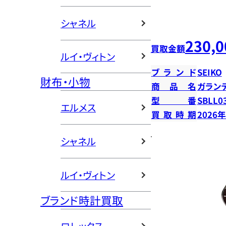
シャネル
230,0
買取金額
ルイ・ヴィトン
ブランド
SEIKO
財布・小物
商品名
ガラン
型番
SBLL0
エルメス
買取時期
2026
シャネル
ルイ・ヴィトン
ブランド時計買取