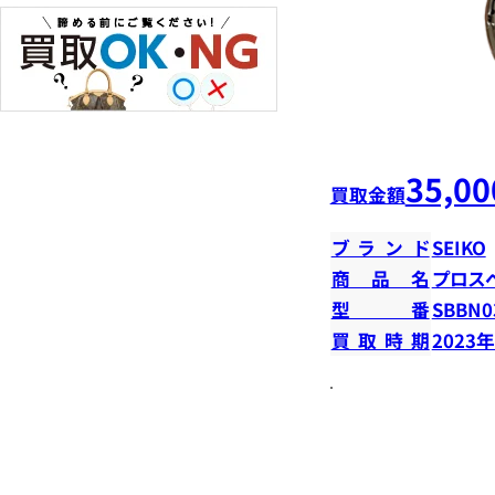
35,00
買取金額
ブランド
SEIKO
商品名
プロス
型番
SBBN0
買取時期
2023