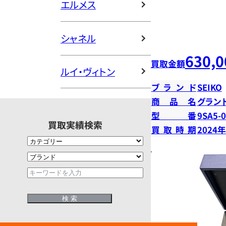
エルメス
シャネル
630,0
買取金額
ルイ・ヴィトン
ブランド
SEIKO
商品名
グラン
型番
9SA5-
買取実績検索
買取時期
2024