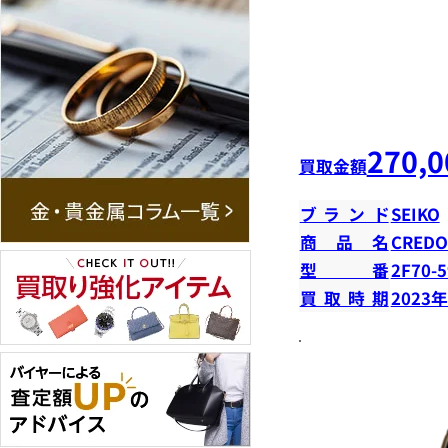
270,0
買取金額
ブランド
SEIKO
商品名
CRED
型番
2F70-
買取時期
2023