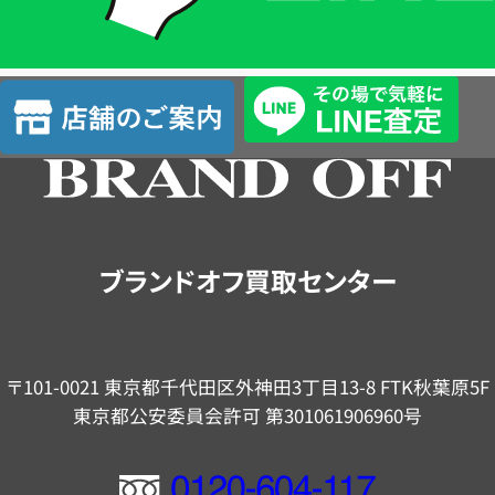
簡
単
査
店
定
舗
の
ご
案
内
ブランドオフ買取センター
〒101-0021 東京都千代田区外神田3丁目13-8 FTK秋葉原5F
東京都公安委員会許可 第301061906960号
フ