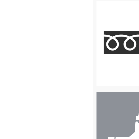
店
舗
検
索