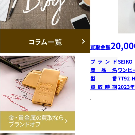
20,00
買取金額
ブランド
SEIKO
商品名
ワンピ
型番
7T92-
買取時期
2023