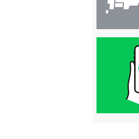
買
取
価
格
は
LINE
簡
単
査
定