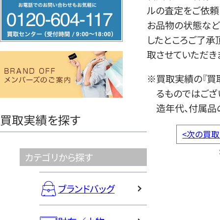
フ
ルの査定をご依頼
リ
お品物の状態など
ー
したところご了承
ダ
取させていただき
イ
ヤ
※買取実績の『買
ル
るものではござ
0120604117
造年代、付属品
買取実績を探す
<
次の買取
カテゴリから探す
ブランドバッグ