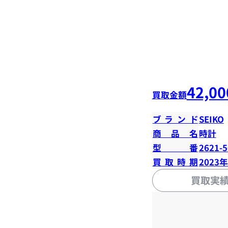
42,00
買取金額
ブランド
SEIKO
商品名
時計
型番
2621-
買取時期
2023
買取実