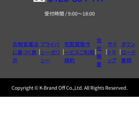
リ
受付時間 / 9:00～18:00
ー
ダ
イ
会
古物営業法
プライバ
宅配買取サ
サイ
ダウン
ヤ
社
に基づく表
シーポリ
ービスご利用
トマ
ロード
ル
概
示
シー
規約
ップ
書類
0120604117
要
Copyright © K-Brand Off Co.,Ltd. All Rights Reserved.