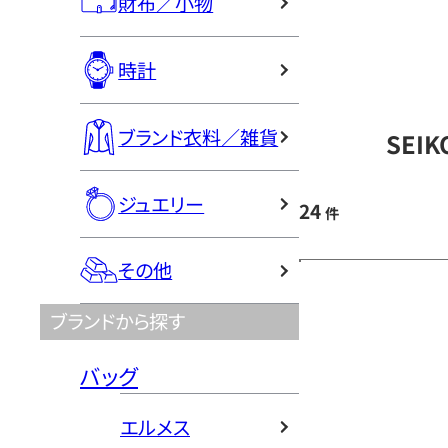
財布／小物
時計
ブランド衣料／雑貨
SEI
ジュエリー
24
件
その他
ブランドから探す
バッグ
エルメス