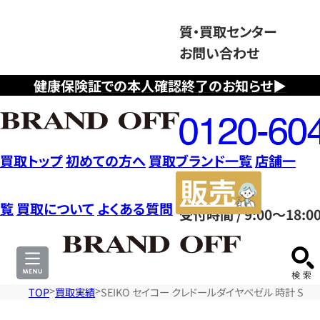
質・買取センター
お問い合わせ
健康保険証での本人確認終了のお知らせ▶
フ
リ
ー
ダ
買取トップ
初めての方へ
買取ブランド一覧
店舗一
イ
販
ヤ
売
覧
買取について
よくある質問
受付時間 / 9:00～18:0
ル
サ
0120604117
イ
ト
TOP
買取実績
SEIKO セイコー クレドールダイヤベゼル 時計 SS 5