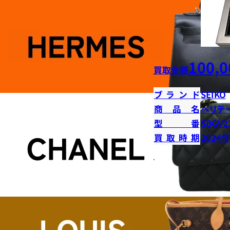
100,0
買取金額
ブランド
SEIKO
商品名
ヘリテ
型番
SBGV2
買取時期
2024