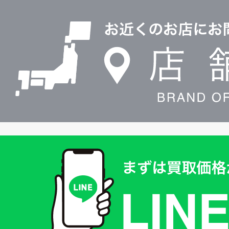
店
0120604117
舗
検
索
買
取
価
格
は
LINE