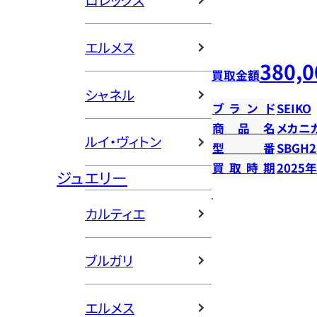
ロレックス
エルメス
380,0
買取金額
シャネル
ブランド
SEIKO
商品名
メカニ
ルイ・ヴィトン
型番
SBGH2
買取時期
2025
ジュエリー
カルティエ
ブルガリ
エルメス