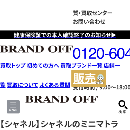
質・買取センター
お問い合わせ
健康保険証での本人確認終了のお知らせ▶
フ
リ
ー
ダ
買取トップ
初めての方へ
買取ブランド一覧
店舗一
イ
販
ヤ
売
覧
買取について
よくある質問
受付時間 / 9:00～18:0
ル
サ
0120604117
イ
ト
【シャネル】シャネルのミニマトラ