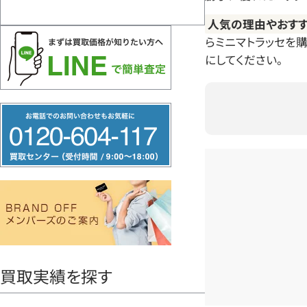
人気の理由やおす
らミニマトラッセを
にしてください。
フ
リ
ー
ダ
イ
ヤ
ル
0120604117
買取実績を探す