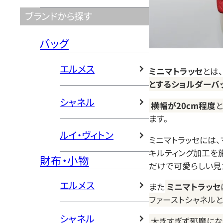
ブランドから探す
バッグ
エルメス
ミニマトラッセ
とは、
とするショルダーバ
シャネル
横幅が20cm程度
と
ます。
ルイ・ヴィトン
ミニマトラッセには
キルティング加工を
財布・小物
だけで可愛らしい見
エルメス
また
ミニマトラッセ
ファーストシャネル
シャネル
大きすぎず邪魔に