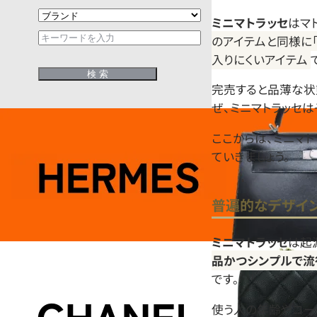
ミニマトラッセ
はマ
のアイテムと同様に
入りにくいアイテム
完売すると品薄な状
ぜ、ミニマトラッセ
ここからは、ミニマ
ていきましょう。
普遍的なデザイ
ミニマトラッセ
は起
品かつシンプルで流
です。
使う人の年齢やコー