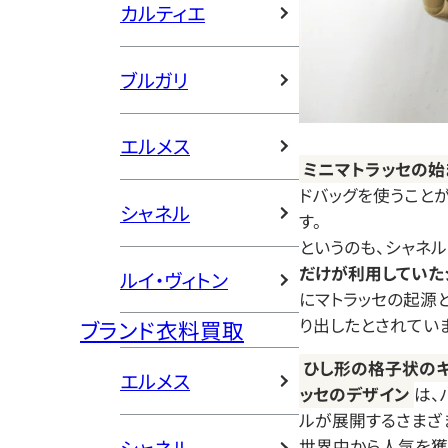
カルティエ
ブルガリ
エルメス
ミニマトラッセの始
ドバッグを使うこと
シャネル
す。
というのも、シャネ
だけが利用していた
ルイ・ヴィトン
にマトラッセの起源
り出したとされていま
ブランド衣料買取
ひし形の格子状のキ
エルメス
ッセのデザイン
は、
ルが展開するさまざ
世界中から人気を獲