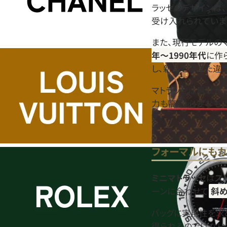
ラッセのデザインは
受け入れられていま
また、現行モデルの
年〜1990年代
に作
し、新品とはまた違
マトラッセは無駄が
力も高く、必要なも
す。
フォーマルにもカ
ミニマトラッセ
は
ス
ーンに合わせて
斜
バッグに実用性を求
得られるのではない