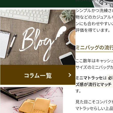
シンプルかつ洗練さ
物などのカジュアル
ンにも合わせやすい
評価を得ています。
ミニバッグの流行
ここ数年はキャッシ
サイズのミニバッグ
ミニマトラッセ
は
必
ズ感が流行とマッチ
す。
見た目こそコンパク
マトラッセらしい上