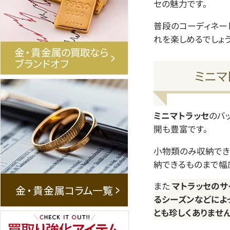
セの魅力です。
普段のコーディネー
れを楽しめるでしょう
ミニマ
ミニマトラッセ
のバ
開も豊富です。
小物類のみ収納でき
納できるものまで幅
また
マトラッセのサ
るシーズンなどによ
とも珍しくありません