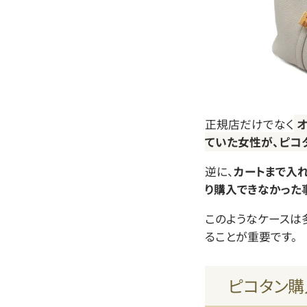
正規店だけでなく
オ
ていた女性が、ピコ
逆に、
カートまで入
り購入できなかった
このようなケースは
ることが重要です。
ピコタン購