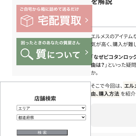
を解説
エルメスのアイテム
気が高く、購入が難し
「
なぜピコタンロッ
由は？
」といった疑
か。
そこで今回は、
エル
由、購入方法
を紹介
店舗検索