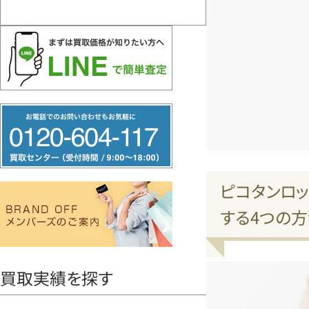
フ
リ
ー
ダ
ピコタンロ
イ
する4つの
ヤ
ル
0120604117
買取実績を探す