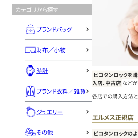
カテゴリから探す
ブランドバッグ
財布／小物
時計
ピコタンロックを購
入店、中古店
などが
ブランド衣料／雑貨
各店での購入方法と
ジュエリー
エルメス正規店
その他
ピコタンロックのよ