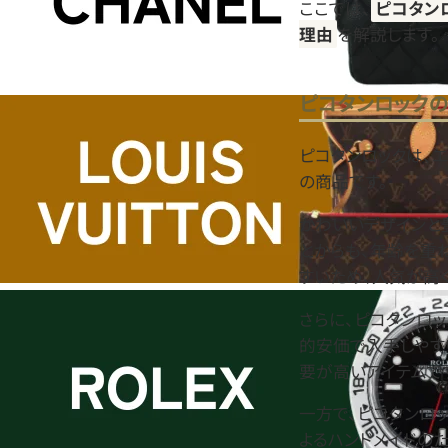
ここでは、
ピコタン
理由
を解説します。
ピコタンロック
ピコタンロックは、
の商品です。
かわいいデザインと
とからも、年齢を重
すいため、人気が高
さらに、ピコタンロ
的安価で入手しやす
要が高いアイテムで
一方で、ピコタンロ
よるハンドメイドの