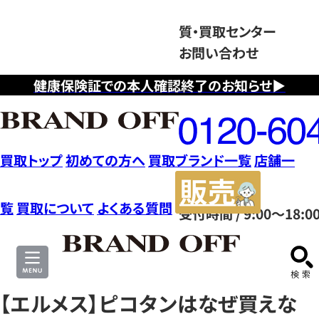
質・買取センター
お問い合わせ
健康保険証での本人確認終了のお知らせ▶
フ
リ
ー
ダ
買取トップ
初めての方へ
買取ブランド一覧
店舗一
イ
販
ヤ
売
覧
買取について
よくある質問
受付時間 / 9:00～18:0
ル
サ
0120604117
イ
ト
【エルメス】ピコタンはなぜ買えな