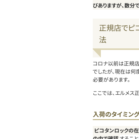
びありますが、数分
正規店でピ
法
コロナ以前は正規店
でしたが、現在は何
必要があります。
ここでは、エルメス
入荷のタイミン
ピコタンロックの在
の中で確認
すること