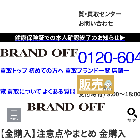
質・買取センター
お問い合わせ
健康保険証での本人確認終了のお知らせ▶
フ
リ
ー
ダ
買取トップ
初めての方へ
買取ブランド一覧
店舗一
イ
販
ヤ
売
覧
買取について
よくある質問
受付時間 / 9:00～18:0
ル
サ
0120604117
イ
ト
【金購入】注意点やまとめ 金購入