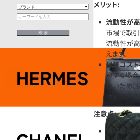
メリット:
流動性が高
市場で取引
流動性が高
えます。
保管コスト
資する場合
ないため、
せずに済む
注意点:
管理費用が