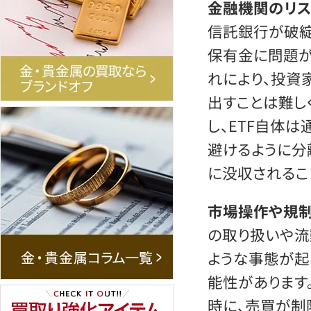
金融機関のリス
信託銀行が破綻
保有金に問題が
れにより、投資
出すことは難し
し、ETF自体
避けるように分
に没収されるこ
市場操作や規
の取り扱いや流
ような事態が起
能性があります
時に、売買が制