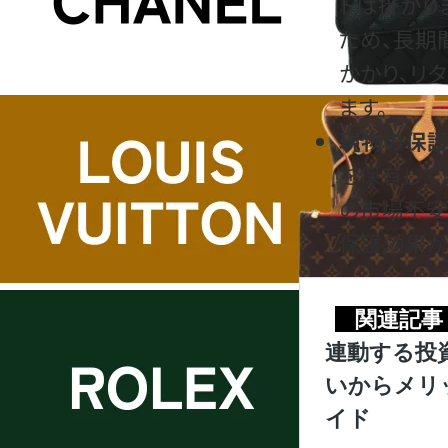
トは掛かり
ため、長期
かかり、リ
ます。
現物の保護
を保有して
の市場不安
保護効果が