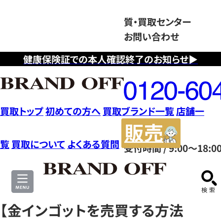
質・買取センター
お問い合わせ
健康保険証での本人確認終了のお知らせ▶
フ
リ
ー
ダ
買取トップ
初めての方へ
買取ブランド一覧
店舗一
イ
販
ヤ
売
覧
買取について
よくある質問
受付時間 / 9:00～18:0
ル
サ
0120604117
イ
ト
【金インゴットを売買する方法