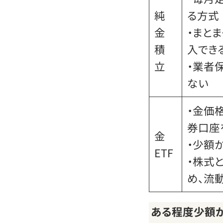
純
る方式
金
・まと
積
入でき
立
・業者
ない
・金価
券口座
金
・少額
ETF
・株式
め、流
ある程度少額