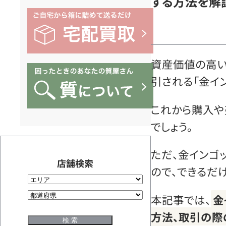
する方法を解
資産価値の高い
引される「金イン
これから購入や
でしょう。
ただ、金インゴ
店舗検索
ので、できるだ
本記事では、
金
方法、取引の際