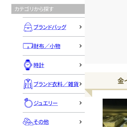
カテゴリから探す
ブランドバッグ
財布／小物
時計
金
ブランド衣料／雑貨
ジュエリー
その他