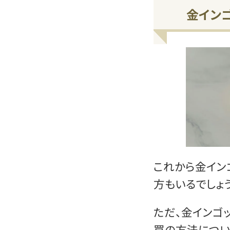
金イン
これから金イン
方もいるでしょう
ただ、金インゴ
買の方法につい