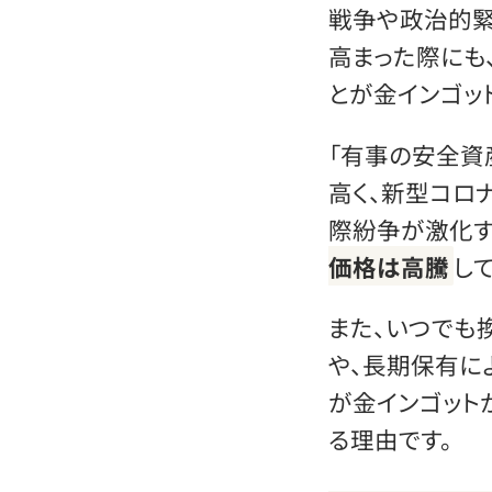
戦争や政治的緊
高まった際にも
とが金インゴッ
「有事の安全資
高く、新型コロ
際紛争が激化
価格は高騰
し
また、いつでも
や、長期保有に
が金インゴット
る理由です。