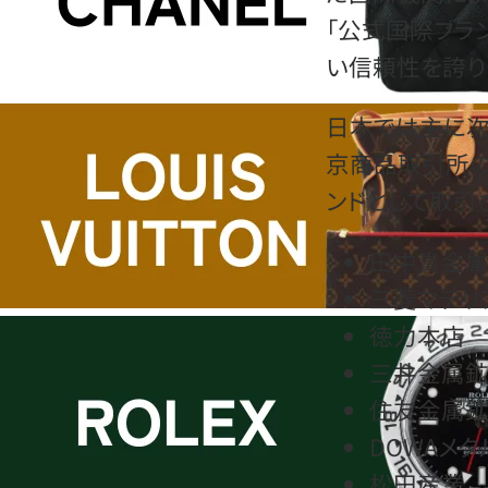
「公式国際ブラ
い信頼性を誇り
日本では主に次
京商品取引所
ンドとして取引
田中貴金
三菱マテリ
徳力本店
三井金属
住友金属
DOWAメタ
松田産業