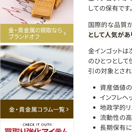
しての保有です
国際的な品質が
として人気があ
金インゴットは
のひとつとして
引の対象とされ
資産価値
インフレヘ
地政学的リ
流動性の高
長期保有に