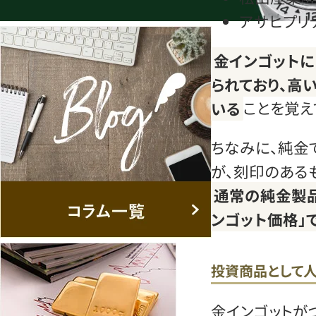
アサヒプリ
金インゴット
られており、高
いる
ことを覚え
ちなみに、純金
が、刻印のある
通常の純金製品
ンゴット価格」
投資商品として
金インゴットが