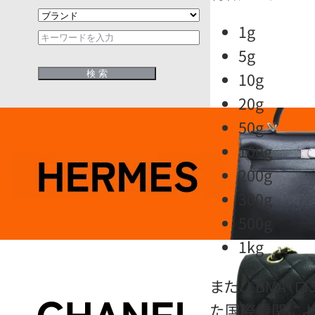
1g
5g
10g
20g
50g
100g
200g
300g
500g
1kg
また、LBMA（
た国際機関によ